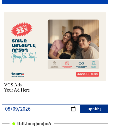
կայուն խաղաղություն Հայաստանի և
Ադրբեջանի շարժմանը
3 ժամ առաջ
Սևանա լճում հեծանիվ-նավակը շրջվել
է. քաղաքացիներին օգնության են
հասել փրկարարները
3 ժամ առաջ
Պետդեպարտամենտը Կիևին
տեղեկացրել է Թուրքիայից ամերիկյան
զենքի հնարավոր փոխանցման մասին
2 ժամ առաջ
Հայ Առաքելական եկեղեցին նշում է
Սուրբ Աստվածածնի վերափոխման
տոնին նախորդող պահքի
Բարեկենդանը
Ամենադիտված
2 ժամ առաջ