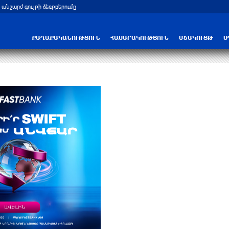
 անշարժ գույքի ձեռքբերումը
ՔԱՂԱՔԱԿԱՆՈՒԹՅՈՒՆ
ՀԱՍԱՐԱԿՈՒԹՅՈՒՆ
ՄՇԱԿՈՒՅԹ
Ս