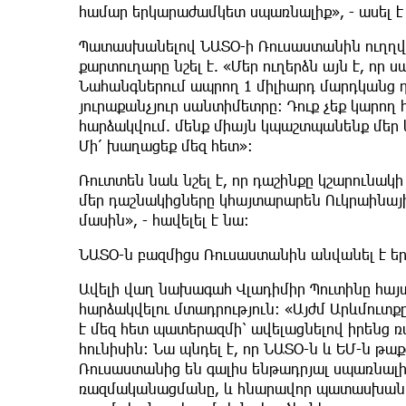
համար երկարաժամկետ սպառնալիք», - ասել է 
Պատասխանելով ՆԱՏՕ-ի Ռուսաստանին ուղղվա
քարտուղարը նշել է. «Մեր ուղերձն այն է, որ 
Նահանգներում ապրող 1 միլիարդ մարդկանց դ
յուրաքանչյուր սանտիմետրը: Դուք չեք կարող 
հարձակվում. մենք միայն կպաշտպանենք մեր կ
Մի՛ խաղացեք մեզ հետ»:
Ռուտտեն նաև նշել է, որ դաշինքը կշարունակի
մեր դաշնակիցները կհայտարարեն Ուկրաինայ
մասին», - հավելել է նա:
ՆԱՏՕ-ն բազմիցս Ռուսաստանին անվանել է ե
Ավելի վաղ նախագահ Վլադիմիր Պուտինը հայտ
հարձակվելու մտադրություն: «Այժմ Արևմուտ
է մեզ հետ պատերազմի՝ ավելացնելով իրենց ռ
հունիսին։ Նա պնդել է, որ ՆԱՏՕ-ն և ԵՄ-ն թա
Ռուսաստանից են գալիս ենթադրյալ սպառնալ
ռազմականացմանը, և հնարավոր պատասխանը «