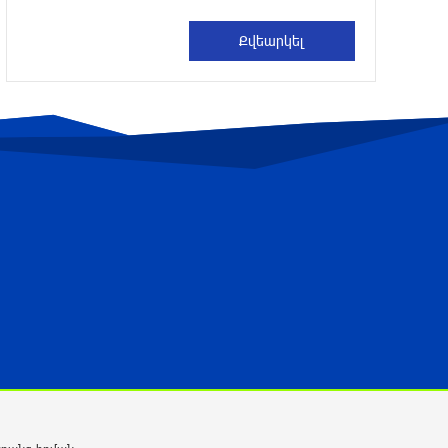
Պուտինին լուծել արտահանման հետ
կապված խնդիրը
41 րոպե առաջ
Երեկոյան ժամերին սպասվում է քամու
ուժգնացում
41 րոպե առաջ
Թուրքիայի ԱԳ նախարար.
Պակիստանի և Սաուդյան Արաբիայի
հետ պաշտպանական պակտը նման է
ՆԱՏՕ 5-րդ հոդվածին
2 րոպե առաջ
Անտառային հրդեհներից
պաշտպանության օր. պատմության
այս օրը (9 օգոստոս)
21 րոպե առաջ