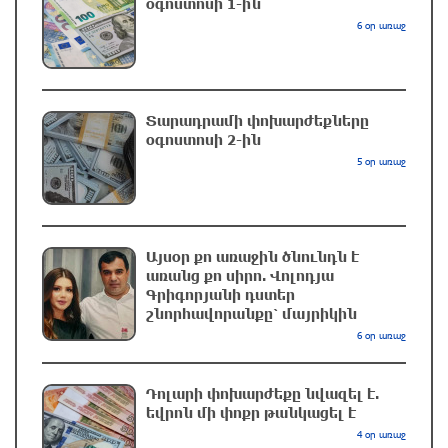
օգոստոսի 1-ին
համագործակցությունը. Փաշինյանը՝
6 օր առաջ
Ղրղզստանի նախագահին
մեկ ժամ առաջ
Սաուդյան Արաբիան հայտնել է հութիների
Տարադրամի փոխարժեքները
օգոստոսի 2-ին
հարձակման հետևանքով 11 քաղաքացիական
անձի վիրավորվելու մասին
5 օր առաջ
մեկ ժամ առաջ
Կարծում եմ՝ Փիթ Հեգսեթը լավագույններից
Այսօր քո առաջին ծնունդն է
մեկն է․ Թրամփ
առանց քո սիրո. Վոլոդյա
մեկ ժամ առաջ
Գրիգորյանի դստեր
շնորհավորանքը՝ մայրիկին
6 օր առաջ
Իրանը պահանջել է փակել Հորմուզի նեղուցը
ԱՄՆ–ի և Իսրայելի նավերի համար. ԶԼՄ
Դոլարի փոխարժեքը նվազել է.
2 ժամ առաջ
եվրոն մի փոքր թանկացել է
4 օր առաջ