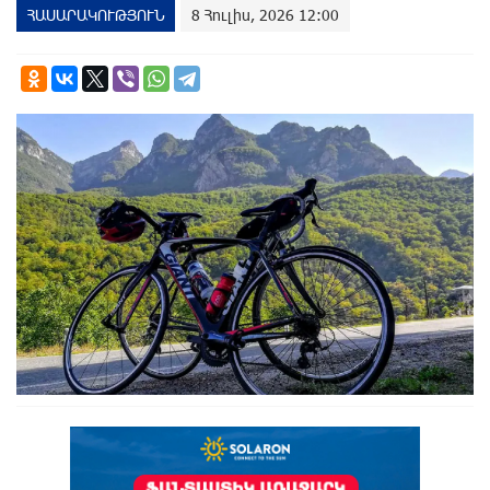
ՀԱՍԱՐԱԿՈՒԹՅՈՒՆ
8 Հուլիս, 2026 12:00