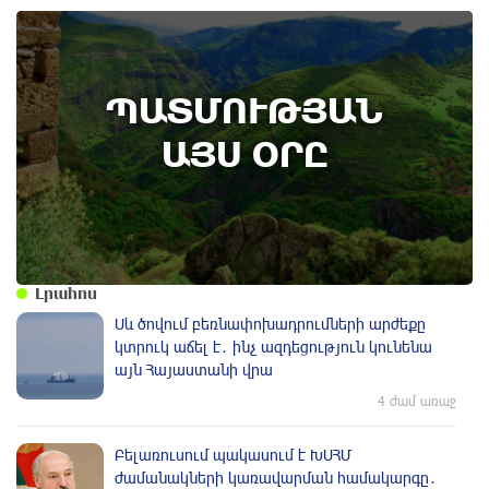
7th of August
ՊԱՏՄՈՒԹՅԱՆ
Բոյակի ճակատամարտի օր. պատմության
այս օրը (7 օգոստոս)
ԱՅՍ ՕՐԸ
Լրահոս
Սև ծովում բեռնափոխադրումների արժեքը
կտրուկ աճել է․ ինչ ազդեցություն կունենա
այն Հայաստանի վրա
4 ժամ առաջ
Բելառուսում պակասում է ԽՍՀՄ
ժամանակների կառավարման համակարգը․