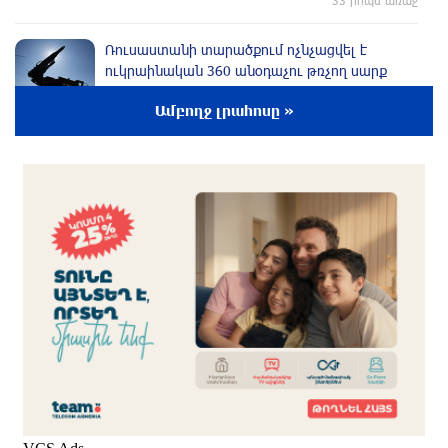
Ռուսաստանի տարածքում ոչնչացվել է
ուկրաինական 360 անօդաչու թռչող սարք
13 րոպե առաջ
Ամբողջ լրահոսը »
Օգոստոսի 10-ին, 11-ին, 12-ին, 13-ին, 14-ին,
17-ին, 18-ին և 20-ին հարյուրավոր
հասցեներում լույս չի լինելու
5 րոպե առաջ
Ողբերգական դեպք՝ Երևանում․ Կիևյան
կամրջի տակ հայտնաբերվել է տղամարդու
մարմին
24 րոպե առաջ
Ադրբեջանի Սարով գյուղում տանը 18-ամյա
աղջկա դի է հայտնաբերվել