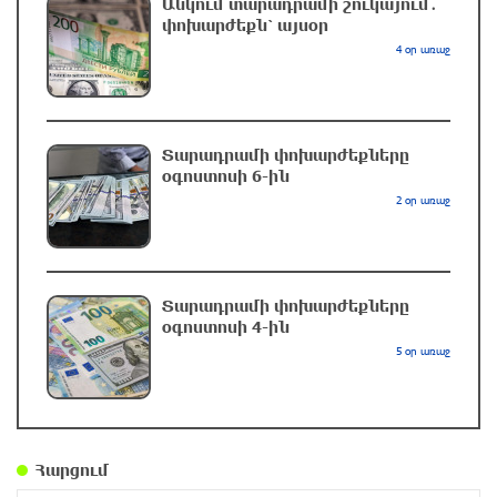
Անկում տարադրամի շուկայում․
փոխարժեքն՝ այսօր
4 օր առաջ
Քրեական վարույթի շրջանակում անձի
անձնական և ընտանեկան կյանքին առնչվող
տվյալների անհարկի հրապարակումն
անթույլատրելի է. ՄԻՊ
Տարադրամի փոխարժեքները
օգոստոսի 6-ին
2 ժամ առաջ
2 օր առաջ
Զելենսկին ու Վուչիչը քննարկել են
համագործակցությունն ընդլայնելու
հնարավորությունները
Տարադրամի փոխարժեքները
3 ժամ առաջ
օգոստոսի 4-ին
5 օր առաջ
Հրդեհի ահազանգ Սայաթ-Նովա պողոտայում.
շենքից տարհանվել է 5 բնակիչ
3 ժամ առաջ
Հարցում
Ճապոնական Յակիշիմե կերամիկայի