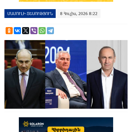
ՄԱՄՈՒԼԻ ՏԵՍՈՒԹՅՈՒՆ
8 Հուլիս, 2026 8:22