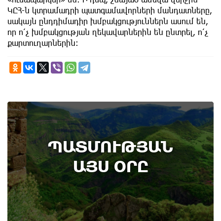
ԿԸՀ-ն կտրամադրի պատգամավորների մանդատները,
սակայն ընդդիմադիր խմբակցություններն ասում են,
որ ո՛չ խմբակցության ղեկավարներին են ընտրել, ո՛չ
քարտուղարներին։
9th of August
ՊԱՏՄՈՒԹՅԱՆ
Տեղի է ունեցել Գառնիի ճակատամարտը.
պատմության այս օրը (8 օգոստոս)
ԱՅՍ ՕՐԸ