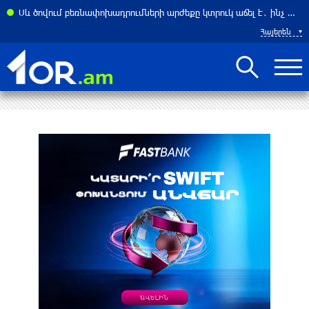
ել Հորմուզի նեղուցը ԱՄՆ–ի և Իսրայելի նավերի համար. ԶԼՄ
Սև ծովում բեռնափոխադրումների արժեքը կտրուկ աճել է․ ինչ ազդեցություն կունենա այն Հայաստանի վրա
Հայերեն