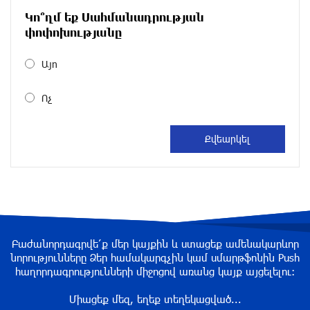
ցուցահանդեսը երկարաձգվել է մինչև
Կո՞ղմ եք Սահմանադրության
օգոստոսի 30-ը
փոփոխությանը
3 ժամ առաջ
Այո
Որոնվում է նախաձեռնված քրեական
վարույթի շրջանակներում
Ոչ
4 ժամ առաջ
Փաշինյանն ու Թրամփը հեռախոսազրույց են
ունեցել
4 ժամ առաջ
Սիցիլիայի օդանավակայանը փակվել է Էթնա
Բաժանորդագրվե՛ք մեր կայքին և ստացեք ամենակարևոր
հրաբխի ժայթքման պատճառով
նորությունները Ձեր համակարգչին կամ սմարթֆոնին Push
4 ժամ առաջ
հաղորդագրությունների միջոցով առանց կայք այցելելու։
Միացեք մեզ, եղեք տեղեկացված...
Երևանի Կենտրոնում փոշու