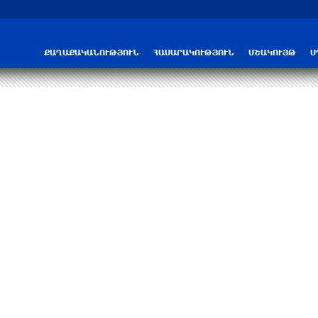
ՔԱՂԱՔԱԿԱՆՈՒԹՅՈՒՆ
ՀԱՍԱՐԱԿՈՒԹՅՈՒՆ
ՄՇԱԿՈՒՅԹ
Ս