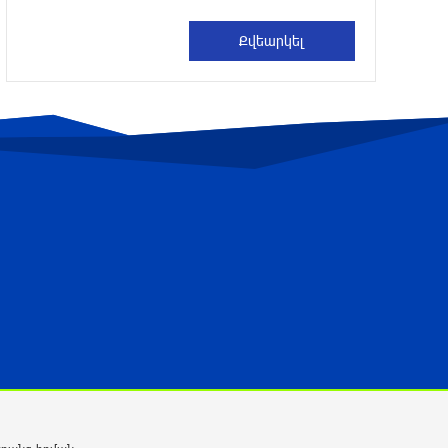
իսրայելցի զինծառայող
7 ժամ առաջ
Բախվել են «Jeep»-ն ու «Ford»-ը. կա 4
վիրավոր
8 ժամ առաջ
Խոշոր հրդեհ՝ Գավառի Արծվաքար
թաղամասի փայտի արտադրամասում.
վերջինն ամբողջությամբ վերածվել է
մոխրի
8 ժամ առաջ
ԱՄՆ-ը հանել է Իրանի ԻՀՊԿ-ին
առնչվող երկու ինքնաթիռի և երեք
ավիաընկերության նկատմամբ
պատժամիջոցները
8 ժամ առաջ