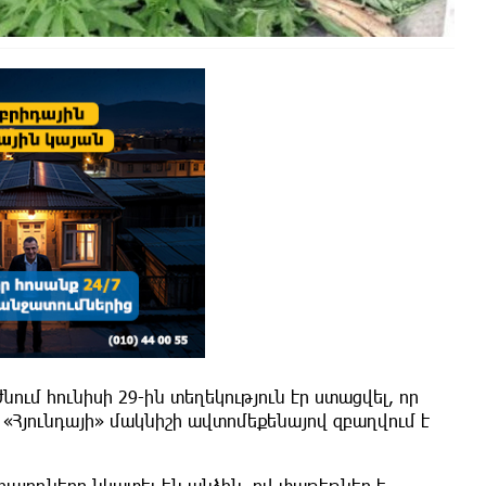
ւմ հունիսի 29-ին տեղեկություն էր ստացվել, որ
«Հյունդայի» մակնիշի ավտոմեքենայով զբաղվում է
ռայողները նկատել են անձին, ով փաթեթներ է