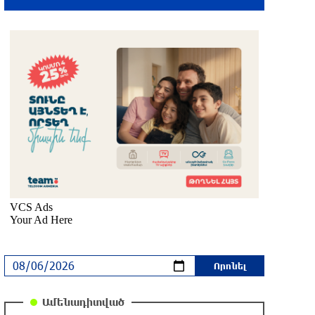
փակելու համար. «Փաստ»
մեկ ժամ առաջ
Անհավասարակշռության և նոր
կախվածության վտանգները. «Փաստ»
42 րոպե առաջ
Ես հավատում եմ, որ «Արարարտ-
Արմենիան» ունակ է անցնել
որակավորման վերջին փուլ.
Բերեզովսկի
4 ժամ առաջ
Գերմանիայում ահաբեկչության
գործով քննություն է սկսվել Լայպցիգի
օդանավակայանում պայթուցիկով
անօդաչու սարք հայտնաբերելուց
հետո
Ամենադիտված