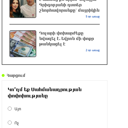
6 ժամ առաջ
Գրիգորյանի դստեր
շնորհավորանքը՝ մայրիկին
5 օր առաջ
Զովունի-Եղվարդ ճանապարհին
բախվել են «Alfa Romeo»-ն և «Opel»-ը.
կա վիրավոր
Դոլարի փոխարժեքը
նվազել է. եվրոն մի փոքր
6 ժամ առաջ
թանկացել է
2 օր առաջ
Իրանն ու Օմանը համաձայնեցրել են
Հորմուզի նեղուցով նոր երթուղու
կոորդինատները
7 ժամ առաջ
Հարցում
Կեղծ էջով քաղաքացիներին
Կո՞ղմ եք Սահմանադրության
առաջարկվում է մասնակցել
փոփոխությանը
խաղարկության․ զգուշացում
7 ժամ առաջ
Այո
Հարավային Լիբանանում պայթյունի
Ոչ
հետևանքով զոհվել է առնվազն երկու