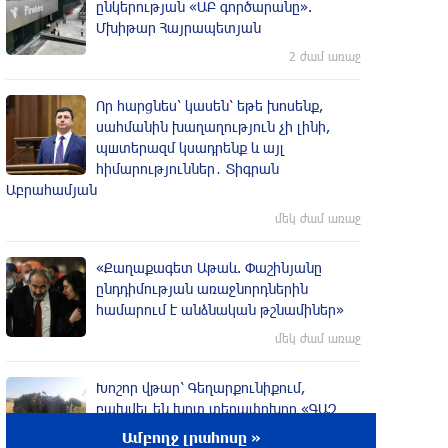
ընկերության «ԱԲ գործարանը».
Մխիթար Հայրապետյան
2 ժամ առաջ
Որ հարցնես՝ կասեն՝ եթե խոսենք,
սահմանին խաղաղություն չի լինի,
պшտերազմ կuադրենք և այլ
հիմարnւթյուններ․ Տիգրան
Աբրահամյան
մեկ ժամ առաջ
«Քաղաքագետ Աթաև. Փաշինյանը
ընդդիմության առաջնորդներին
համարում է անձնական թշնամիներ»
մեկ ժամ առաջ
Խոշոր վթար՝ Գեղարքունիքում,
բախվել են խոտ տեղափոխող «ԳԱԶ
53» և «Opel»․ Shamshyan
Ամբողջ լրահոսը »