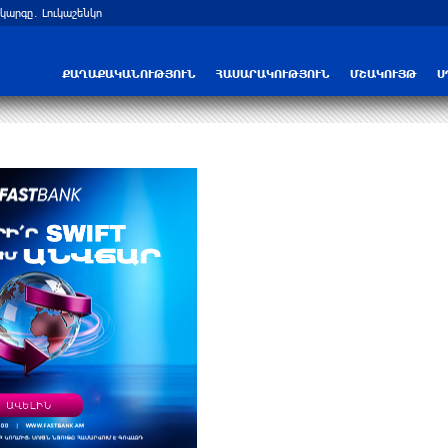
ում
Բրյանսկում ուժգին պայթյուն է տեղի ո
ՔԱՂԱՔԱԿԱՆՈՒԹՅՈՒՆ
ՀԱՍԱՐԱԿՈՒԹՅՈՒՆ
ՄՇԱԿՈՒՅԹ
Ս