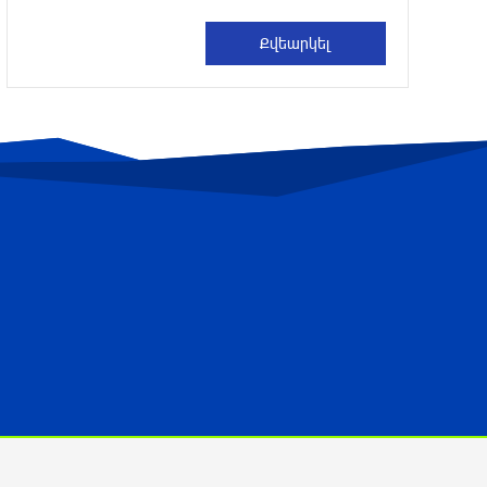
Մահացել է 26-ամյա հայտնի
տիկտոկերը (լուսանկար)
3 ժամ առաջ
Կցանկանայի հաղթել Չեմպիոնների
լիգան․ Հենրիխ Մխիթարյան
3 ժամ առաջ
Երևանի և մարզերի տասնյակ
հասցեներում օգոստոսի 10-ին, 11-ին,
12-ին և 13-ին գազ չի լինելու
11 ժամ առաջ
Հայ ուշուիստները 37 մեդալ են նվաճել
միջազգային մրցաշարում
11 ժամ առաջ