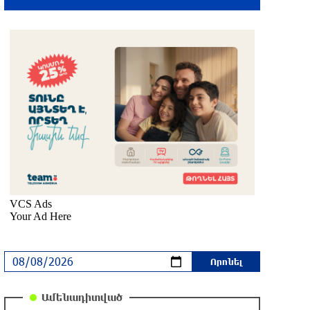
մեկ ժամ առաջ
Ալիեւն ու Փաշինյանը
հեռախոսազրույց են ունեցել
13 րոպե առաջ
Ռուսաստանից Ադրբեջանի տարածքով
Հայաստան է ուղարկվել 15 վագոն
ցորեն և 10 վագոն քարածուխ
6 րոպե առաջ
Փորձագետ Խալաթյան. Հայաստանի
դուրս գալը ԵԱՏՄ-ից չի կարող
հանգեցնել միության փլուզմանը
8 րոպե առաջ
Հայկական կոնյակի և գինու վաճառքի
Ամենադիտված
անկում