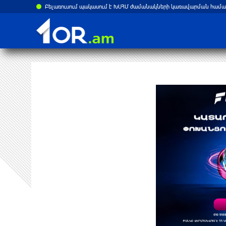
Հայ ուշուիստները մեդալներ են նվաճել Բաթումի բաց առաջնություն