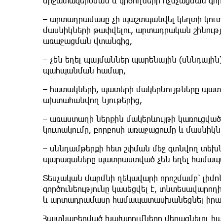
միջատազերծման և կրծողների ոչնչացման գոր
– արտադրամասը չի պաշտպանվել կեղտի կուտ
մասնիկների թափվելու, արտադրական շինությ
առաջացման վտանգից,
– չեն եղել պայմաններ պարենային (սննդային
պահպանման համար,
– հատակների, պատերի մակերևույթները պատր
ախտահանվող նյութերից,
– առաստաղի ներքին մակերևույթի կառուցվածք
կուտակումը, բորբոսի առաջացումը և մասնիկն
– սննդամթերքի հետ շփման մեջ գտնվող տեխն
պարագաները պատրաստված չեն եղել համապատ
Տեսչական մարմնի ղեկավարի որոշմամբ՝ լի
գործունեությունը կասեցվել է, տնտեսավարող
և արտադրամասը համապատասխանեցնել իրա
Հայտնաբերված խախտումները վերացնելու հա