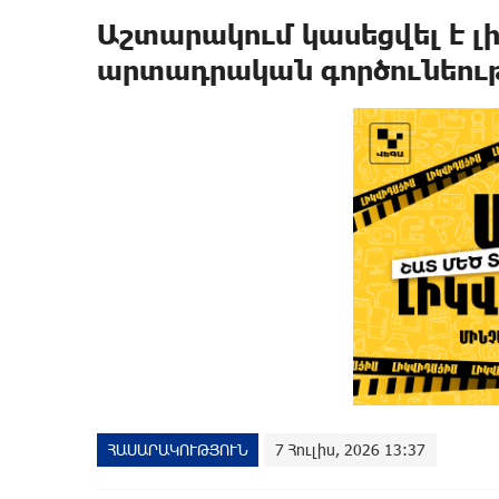
Աշտարակում կասեցվել է 
արտադրական գործունեութ
ՀԱՍԱՐԱԿՈՒԹՅՈՒՆ
7 Հուլիս, 2026 13:37