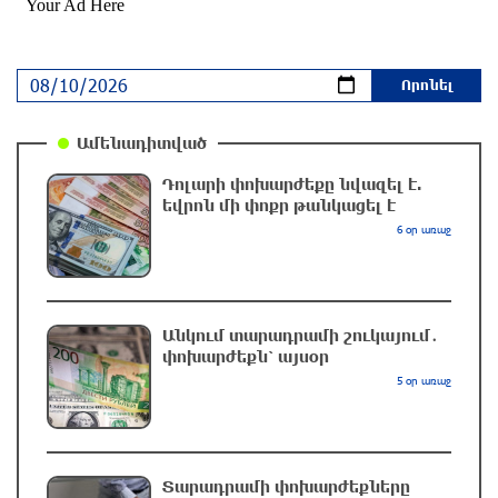
Ուկրաինայում պատերազմը
12 ժամ առաջ
Էջմիածնում կանխվել է անչափահասների
Ամենադիտված
վրեժխնդրությունը․ զինված խումբը
դարանակալել էր խանութի մոտ
Դոլարի փոխարժեքը նվազել է.
12 ժամ առաջ
եվրոն մի փոքր թանկացել է
6 օր առաջ
Ջրափրկարարները քաղաքացիներին անվնաս
մոտեցրել են ափ․ նրանց կյանքին վտանգ չի
սպառնում
12 ժամ առաջ
Անկում տարադրամի շուկայում․
փոխարժեքն՝ այսօր
5 օր առաջ
Իրանի գերագույն առաջնորդ Խամենեին
հանդիպել է Մասուդ Փեզեշքիանի հետ
12 ժամ առաջ
Տարադրամի փոխարժեքները