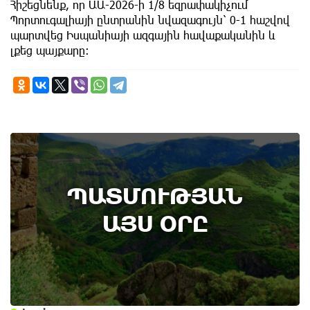
Հիշեցնենք, որ ԱԱ-2026-ի 1/8 եզրափակիչում
Պորտուգալիայի ընտրանին նվազագույն՝ 0-1 հաշվով
պարտվեց Իսպանիայի ազգային հավաքականին և
լքեց պայքարը։
10th of August
ՊԱՏՄՈՒԹՅԱՆ
Անտառային հրդեհներից պաշտպանության
օր. պատմության այս օրը (9 օգոստոս)
ԱՅՍ ՕՐԸ