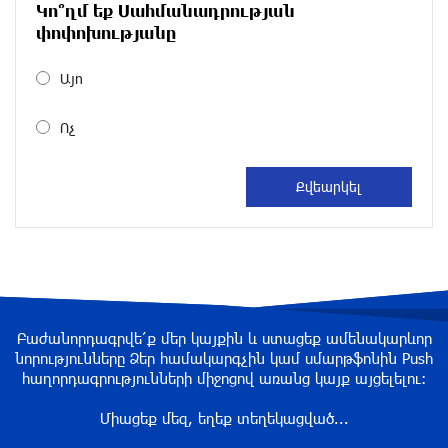
13 ժամ առաջ
Կո՞ղմ եք Սահմանադրության
փոփոխությանը
Արաղչին հայտարարել է՝ ԱՄՆ-ի հետ
բանակցություններ չեն լինի, քանի դեռ
Այո
«ժամանակավոր համաձայնագիրը խախտված
է»
Ոչ
13 ժամ առաջ
ՌԴ ԶՈւ-ն վերահսկողության տակ է վերցրել
ԴԺՀ-ի Վասյուտինսկոյե և Տորեցկոյե
բնակավայրերը
14 ժամ առաջ
Դաշտավանի կրակոցների վերաբերյալ
Բաժանորդագրվե՛ք մեր կայքին և ստացեք ամենակարևոր
տեղեկատվությունը չի համապատասխանում
նորությունները Ձեր համակարգչին կամ սմարթֆոնին Push
իրականությանը. ՆԳՆ
հաղորդագրությունների միջոցով առանց կայք այցելելու։
14 ժամ առաջ
Միացեք մեզ, եղեք տեղեկացված...
ԶԼՄ․ Նեթանյահուն և Կացը գաղտնի