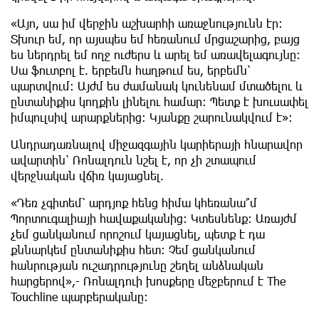
​«Այո, սա իմ վերջին աշխարհի առաջնությունն էր։
Տխուր եմ, որ այսպես եմ հեռանում մրցաշարից, բայց
ես ներդրել եմ ողջ ուժերս և արել եմ առավելագույնը։
Սա ֆուտբոլ է. երբեմն հաղթում ես, երբեմն՝
պարտվում։ Այժմ ես ժամանակ կունենամ մտածելու և
ընտանիքիս կողքին լինելու համար։ Պետք է խուսափել
իմպուլսիվ արարքներից։ Կյանքը շարունակվում է»։
​Անդրադառնալով միջազգային կարիերայի հնարավոր
ավարտին՝ Ռոնալդուն նշել է, որ չի շտապում
վերջնական վճիռ կայացնել.
​«Դեռ չգիտեմ՝ արդյոք հենց հիմա կհեռանա՞մ
Պորտուգալիայի հավաքականից։ Կտեսնենք։ Առայժմ
չեմ ցանկանում որոշում կայացնել, պետք է դա
քննարկեմ ընտանիքիս հետ։ Չեմ ցանկանում
հանրության ուշադրությունը շեղել անձնական
հարցերով»,- Ռոնալդուի խոսքերը մեջբերում է The
Touchline պարբերականը։