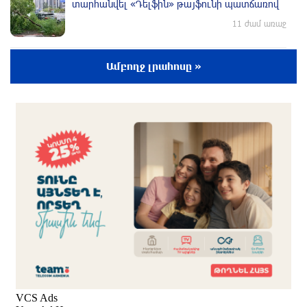
տարհանվել «Դելֆին» թայֆունի պատճառով
11 ժամ առաջ
ՀՀ-ն պատրաստակամ է խորացնելու
Ամբողջ լրահոսը »
Սինգապուրի հետ համագործակցությունը․
Փաշինյան
11 ժամ առաջ
Իսրայելը մերժում է Գազայի վերաբերյալ
Խաղաղության խորհրդի 15 կետանոց
ծրագիրը․ Նեթանյահու
12 ժամ առաջ
Հրդեհ Սոլակ բնակավայրում․ կանխվել է
հրդեհի տարածումը
12 ժամ առաջ
Հռոմի պապը կրկին կոչ է արել դադարեցնել