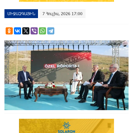
ՄԻՋԱԶԳԱՅԻՆ
7 Հուլիս, 2026 17:00