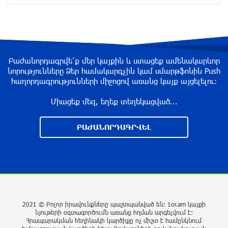
3 ժամ առաջ
ՀՀ–ի համար ԵԱՏՄ–ի հետ
Բաժանորդագրվե՛ք մեր կայքին և ստացեք ամենակարևոր
համագործակցության խորացումը
նորությունները Ձեր համակարգչին կամ սմարթֆոնին Push
առաջնահերթություն է. Փաշինյան
հաղորդագրությունների միջոցով առանց կայք այցելելու։
3 ժամ առաջ
Միացեք մեզ, եղեք տեղեկացված...
Ռուս-ուկրաինական hակամարտության
ԲԱԺԱՆՈՐԴԱԳՐՎԵԼ
կարգավորման հարցում առաջընթաց է
գրանցվել․ Թրամփ
4 ժամ առաջ
Ճգնաժամն անխուսափելի է. Ի՞նչ կարող է
նշանակել Հայաստանի դուրս գալը ԵԱՏՄ-ից
Հայաստանի համար
2021 © Բոլոր իրավունքները պաշտպանված են: 1or.am կայքի
նյութերի օգտագործումն առանց հղման արգելվում է:
4 ժամ առաջ
Հրապարակման հեղինակի կարծիքը ոչ միշտ է համընկնում