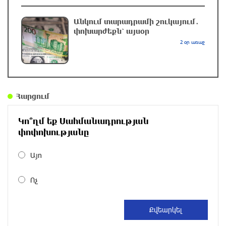
ԱՄՆ–ի և Իսրայելի նավերի համար. ԶԼՄ
2 ժամ առաջ
Անկում տարադրամի շուկայում․
փոխարժեքն՝ այսօր
2 օր առաջ
Ծանոթ ու միարժամանակ անհայտ … պահածո
«Կիլկի»
2 ժամ առաջ
Հարցում
Կրկնվող թատերական դիվանագիտություն․
Իրանի խորհրդարանի խոսնակը զգուշացրել է
Կո՞ղմ եք Սահմանադրության
Իրանի վրա լայնածավալ հարձակման մասին
փոփոխությանը
2 ժամ առաջ
Այո
Թուրքիան, Սաուդյան Արաբիան և
Պակիստանը մտադիր են ռшզմական դաշինք
Ոչ
ստեղծել
3 ժամ առաջ
«Հակամարտությունը կարող է հեռու գնալ»