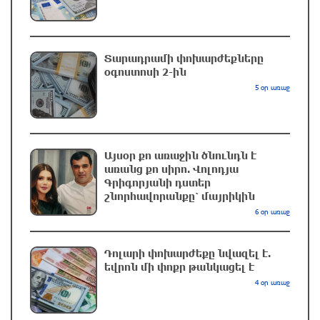
Հուսով եմ, որ այս ձևաչափում մեզ կհաջողվի
խորացնել մեր հարաբերություններն ու
Տարադրամի փոխարժեքները
օգոստոսի 2-ին
համագործակցությունը. Փաշինյանը՝
Ղրղզստանի նախագահին
5 օր առաջ
մեկ ժամ առաջ
Սաուդյան Արաբիան հայտնել է հութիների
Այսօր քո առաջին ծնունդն է
հարձակման հետևանքով 11 քաղաքացիական
առանց քո սիրո. Վոլոդյա
անձի վիրավորվելու մասին
Գրիգորյանի դստեր
մեկ ժամ առաջ
շնորհավորանքը՝ մայրիկին
6 օր առաջ
Կարծում եմ՝ Փիթ Հեգսեթը լավագույններից
մեկն է․ Թրամփ
Դոլարի փոխարժեքը նվազել է.
2 ժամ առաջ
եվրոն մի փոքր թանկացել է
4 օր առաջ
Իրանը պահանջել է փակել Հորմուզի նեղուցը