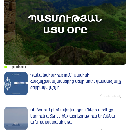
7th of August
ՊԱՏՄՈՒԹՅԱՆ
Բոյակի ճակատամարտի օր. պատմության
այս օրը (7 օգոստոս)
ԱՅՍ ՕՐԸ
Լրահոս
Դանակահարություն՝ Մասիսի
գազալցակայաններից մեկի մոտ. կասկածյալը
ձերբակալվել է
4 ժամ առաջ
Սև ծովում բեռնափոխադրումների արժեքը
կտրուկ աճել է․ ինչ ազդեցություն կունենա
այն Հայաստանի վրա