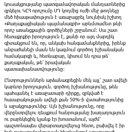
կուսակցությանը պատգամավորական մանդատներից
զրկելու ԿԸՀ որոշումը ՍԴ կողմից ուժի մեջ թողնելը
մեծ հիասթափություն է առաջացրել նույնիսկ իշխող
«Քաղաքացիական պայմանագրի» արևմտամետ թևի
որոշ առանցքային գործիչների շրջանում։ Սա շատ
հետաքրքիր իրողություն է, քանի որ այդ մարդիկ
գիտակցում են, որ, անկախ հանգամանքներից, իրենք
անբաժանելի մասն են կազմում գործող իշխանական
համակարգի և, հետևաբար, կիսում են դրա թե՛
քաղաքական, թե՛ իրավական
պատասխանատվությունը։
Ընտրություններն արձանագրեցին մեկ այլ՝ շատ ավելի
կարևոր իրողություն. գործող իշխանությունը, թեև
պահպանել է առաջատարի դիրքը, զրկված է
հասարակության ավելի քան 50%-ի վստահությունից
և աջակցությունից։ Այն իշխանությունը, որը
վերընտրվելու դեպքում հանրությանը խաղաղություն
ու բարեկեցիկ կյանք էր խոստանում, այժմ՝
պաշտոնապես վերարտադրվելուց հետո, բախվել է իր
իսկ քաղաքականության հետևանքով առաջացած