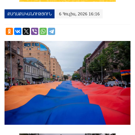
ՔԱՂԱՔԱԿԱՆՈՒԹՅՈՒՆ
6 Հուլիս, 2026 16:16