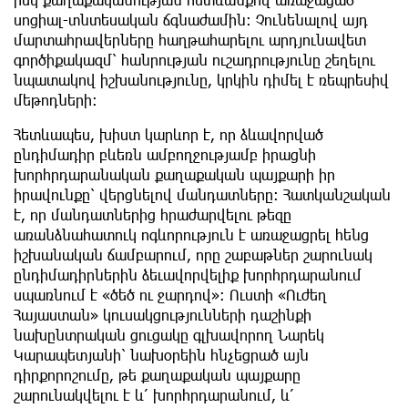
սոցիալ-տնտեսական ճգնաժամին։ Չունենալով այդ
մարտահրավերները հաղթահարելու արդյունավետ
գործիքակազմ՝ հանրության ուշադրությունը շեղելու
նպատակով իշխանությունը, կրկին դիմել է ռեպրեսիվ
մեթոդների։
Հետևապես, խիստ կարևոր է, որ ձևավորված
ընդիմադիր բևեռն ամբողջությամբ իրացնի
խորհրդարանական քաղաքական պայքարի իր
իրավունքը՝ վերցնելով մանդատները։ Հատկանշական
է, որ մանդատներից հրաժարվելու թեզը
առանձնահատուկ ոգևորություն է առաջացրել հենց
իշխանական ճամբարում, որը շաբաթներ շարունակ
ընդիմադիրներին ձեւավորվելիք խորհրդարանում
սպառնում է «ծեծ ու ջարդով»։ Ուստի «Ուժեղ
Հայաստան» կուսակցությունների դաշինքի
նախընտրական ցուցակը գլխավորող Նարեկ
Կարապետյանի՝ նախօրեին հնչեցրած այն
դիրքորոշումը, թե քաղաքական պայքարը
շարունակվելու է և՛ խորհրդարանում, և՛