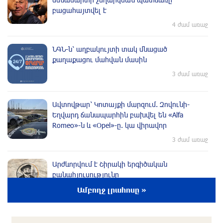
բացահայտվել է
4 ժամ առաջ
ՆԳՆ-ն՝ աղբակույտի տակ մնացած
քաղաքացու մահվան մասին
3 ժամ առաջ
Ավտովթար՝ Կոտայքի մարզում. Զովունի-
Եղվարդ ճանապարհին բախվել են «Alfa
Romeo»-ն և «Opel»-ը. կա վիրավոր
3 ժամ առաջ
Արժևորվում է Շիրակի երգիծական
բանահյուսությունը
3 ժամ առաջ
Ամբողջ լրահոսը »
Վրաստանում պետական ​​պաշտոնյային