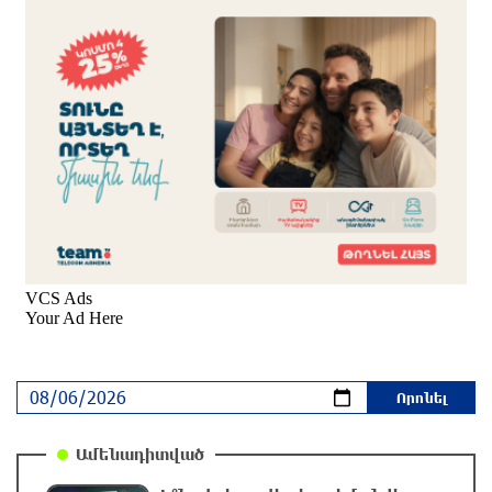
կաշառելու փորձի համար քաղաքացի է
ձերբակալվել
2 ժամ առաջ
ՌԴ-ն պատրաստ է շարունակել Հայաստանի
երկաթուղիների կոնցեսիոն կառավարումը.
Օվերչուկ
2 ժամ առաջ
Հայաստանի բնակչության թիվը շուրջ 7
հազարով ավելացել է
2 ժամ առաջ
Իսրայելի ՊԲ-ն հարձակվել է Լիբանանում
«Հըզբոլլահ»-ի հրամանատարական կետերի և
պահեստների վրա
Ամենադիտված
մեկ ժամ առաջ