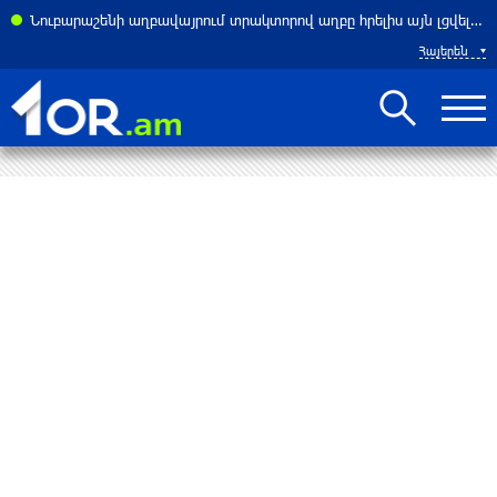
ասներ է հայտնել բենզալցակայանում տեղի ունեցած պայթյունից
Նուբարաշենի աղբավայրում տրակտորով աղբը հրելիս այն լցվել է 29-ամյա աշխատակցի վրա. վերջինս մահացել է
Հայերեն