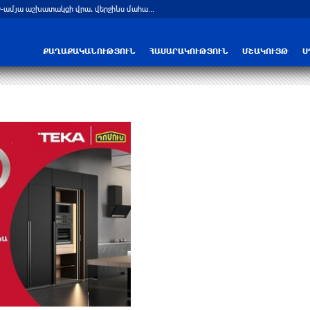
Նուբարաշենի աղբավայրում տրակտորով աղբը հրելիս այն լցվել է 29-ամյա աշխատակցի վրա. վերջինս մահացել է
ՔԱՂԱՔԱԿԱՆՈՒԹՅՈՒՆ
ՀԱՍԱՐԱԿՈՒԹՅՈՒՆ
ՄՇԱԿՈՒՅԹ
Ս