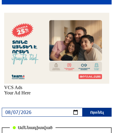
մեկ ժամ առաջ
Իրանը և Օմանը պլանավորում են
փոխել Հորմուզի նեղուցի
նավագնացության կառուցվածքը
2 ժամ առաջ
8-ամյա Մոնթե Մուրադյանն ու Սյունե
Քոսակյանը հաղթահարել են
Արարատի գագաթը
2 ժամ առաջ
Վթար Լոռու մարզում․ փրկարարները
վարորդին դուրս են բերել
արգելափակումից
2 ժամ առաջ
Երևանում երթուղիների
Ամենադիտված
փոփոխություն կլինի