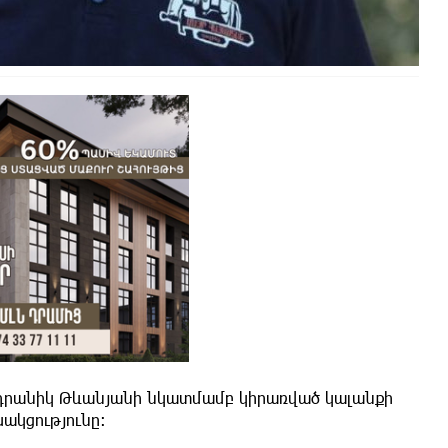
նդրանիկ Թևանյանի նկատմամբ կիրառված կալանքի
սակցությունը։