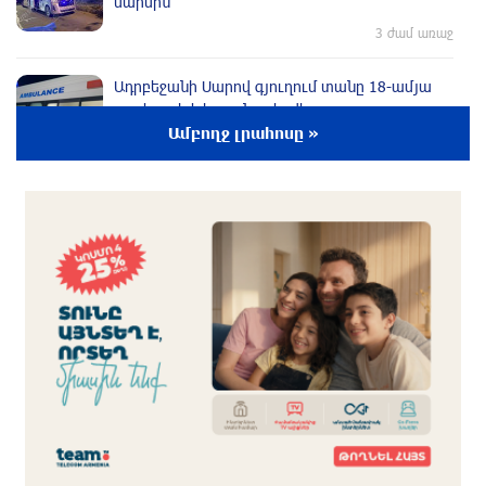
մարմին
3 ժամ առաջ
Ադրբեջանի Սարով գյուղում տանը 18-ամյա
աղջկա դի է հայտնաբերվել
Ամբողջ լրահոսը »
2 ժամ առաջ
Հայհիդրոմետի տնօրենը գրել է
2 ժամ առաջ
Արտակարգ դեպք՝ Երևանում․ կոտրել են
«Հույս բոլոր մարդկանց» հիմնադրամի շենքի
պատուհաններն ու դռները
2 ժամ առաջ
Ալիևն ու Թրամփը հեռախոսազրույց են
ունեցել