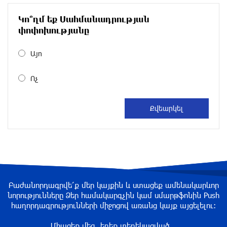
Սիցիլիայի օդանավակայանը փակվել է Էթնա
հրաբխի ժայթքման պատճառով
Կո՞ղմ եք Սահմանադրության
փոփոխությանը
մեկ ժամ առաջ
Այո
Երևանի Կենտրոնում փոշու
պարունակությունը գրեթե ամբողջ շաբաթ
Ոչ
գերազանցել է թույլատրելի սահմանը
մեկ ժամ առաջ
Իրանը պատրաստ է բացել Հորմուզի նեղուցը,
եթե ԱՄՆ-ն ընդունի հանրապետության
պայմանները
2 ժամ առաջ
Բաժանորդագրվե՛ք մեր կայքին և ստացեք ամենակարևոր
Երևանում անցկացվել է հաշմանդամություն
նորությունները Ձեր համակարգչին կամ սմարթֆոնին Push
ունեցող անձանց միջազգային մարզական
հաղորդագրությունների միջոցով առանց կայք այցելելու։
փառատոն
2 ժամ առաջ
Միացեք մեզ, եղեք տեղեկացված...