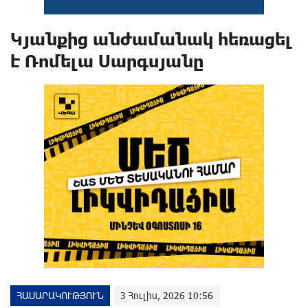
Կյանքից անժամանակ հեռացել
է Ռոմելա Սարգսյանը
ՀԱՍԱՐԱԿՈՒԹՅՈՒՆ
3 Հուլիս, 2026 10:56