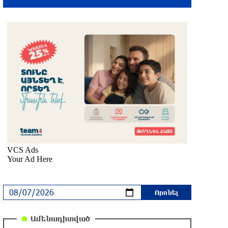
28 րոպե առաջ
Իրանը և Օմանը պլանավորում են
փոխել Հորմուզի նեղուցի
նավագնացության կառուցվածքը
10 րոպե առաջ
8-ամյա Մոնթե Մուրադյանն ու Սյունե
Քոսակյանը հաղթահարել են
Արարատի գագաթը
8 րոպե առաջ
Վթար Լոռու մարզում․ փրկարարները
վարորդին դուրս են բերել
արգելափակումից
28 րոպե առաջ
Երևանում երթուղիների
Ամենադիտված
փոփոխություն կլինի