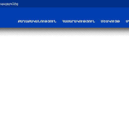
 պայթյունից
ՔԱՂԱՔԱԿԱՆՈՒԹՅՈՒՆ
ՀԱՍԱՐԱԿՈՒԹՅՈՒՆ
ՄՇԱԿՈՒՅԹ
Ս