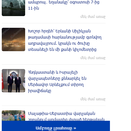
ամպրոպ․ եղանակը՝ օգոստոսի 7-ից
11-ին
մեկ ժամ առաջ
Խոշոր հրդեհ՝ Երևանի Սիլիկյան
թաղամասի հարևանությամբ գտնվող
աղբավայրում. կրակն ու ծուխը
տեսանելի են մի քանի կիլոմետրից
մեկ ժամ առաջ
Հնդկաստանի և Իսրայելի
վարչապետները քննարկել են
Մերձավոր Արևելքում տիրող
իրավիճակը
մեկ ժամ առաջ
Մալաթիա-Սեբաստիա վարչական
շրջանում արմատից փտած հերթական
ծառն է տապալվել
Ամբողջ լրահոսը »