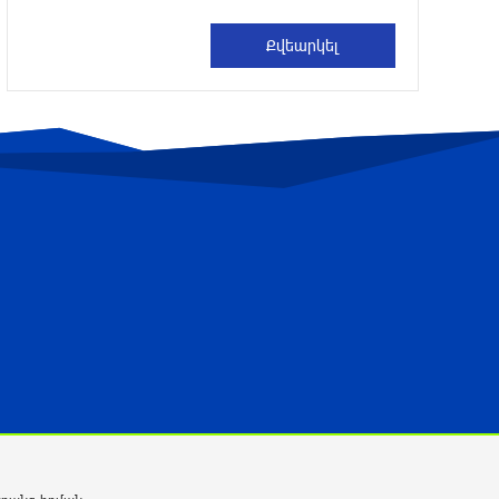
Իսրայելի ՊԲ-ն հարձակվել է
Լիբանանում «Հըզբոլլահ»-ի
հրամանատարական կետերի և
պահեստների վրա
3 ժամ առաջ
«Ռեալ Մադրիդ»-ն ու «ՌԲ Լայպցիգը»
համաձայնության են եկել Յան
Դիոմանդեի տրանսֆերի վերաբերյալ
4 ժամ առաջ
ՆԳՆ-ն մանրամասներ է հայտնել
բենզալցակայանում տեղի ունեցած
պայթյունից
4 ժամ առաջ
Նուբարաշենի աղբավայրում
տրակտորով աղբը հրելիս այն լցվել է
29-ամյա աշխատակցի վրա. վերջինս