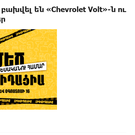
խվել են «Chevrolet Volt»-ն ու
եր