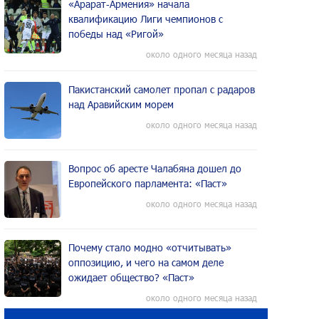
«Арарат‑Армения» начала
квалификацию Лиги чемпионов с
победы над «Ригой»
около одного месяца назад
Пакистанский самолет пропал с радаров
над Аравийским морем
около одного месяца назад
Вопрос об аресте Чалабяна дошел до
Европейского парламента: «Паст»
около одного месяца назад
Почему стало модно «отчитывать»
оппозицию, и чего на самом деле
ожидает общество? «Паст»
около одного месяца назад