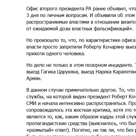
Офис второго президента РА ранее объявил, что
3 дня по личным вопросам. И объявили об этом
распространяемые властями в отношении визито
от ожидаемой дозы властных фальсификаций».
Но произошло то, что, по характеристике офиса
власти просто запретили Роберту Кочаряну выез
прихоти одного человека.
Но дело не только в этом позорном инциденте. 
выезд Гагика Царукяна, выезд Нарека Карапетян
Армян.
В данном случае примечательно другое. То, чт
службы, на которой виден президент Роберт Ко
СМИ и начала интенсивно распространяться. Пр
сопровождалось эта жесткая критика, хотя это
является то, как, каким образом кадры этой сл
пропагандистские средства (выяснилось, что бы
«размытый» ответ). Погятно, не так ли, что бе