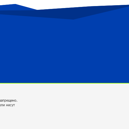
как удалось избавить деревни от заботы
о дровах? «Паст»
около одного месяца назад
«Азербайджанские товары очень быстро
занимают наше место на российском
рынке»: «Паст»
около одного месяца назад
Нет мандата, «выданного народом»:
«Паст»
около одного месяца назад
Молдавские уроки: почему
запрещено.
правительство Армении не уходит?
ели несут
«Паст»
около одного месяца назад