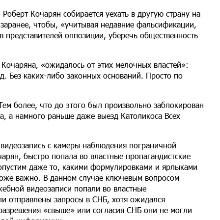
 Роберт Кочарян собирается уехать в другую страну на
 заранее, чтобы, «учитывая недавние фальсификации,
в представителей оппозиции, уберечь общественность
 Кочаряна, «ожидалось от этих мелочных властей»:
д. Без каких-либо законных оснований. Просто по
Тем более, что до этого был произвольно заблокирован
а, а намного раньше даже выезд Католикоса Всех
о видеозапись с камеры наблюдения пограничной
чарян, быстро попала во властные пропагандистские
опустим даже то, какими формулировками и ярлыками
 тоже важно. В данном случае ключевым вопросом
ужебной видеозаписи попали во властные
ли отправлены запросы в СНБ, хотя ожидался
з разрешения «свыше» или согласия СНБ они не могли