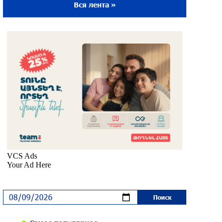
Вся лента »
Ложная дилемма мандатов: почему тема
парламентского бойкота оппозиции -
пустая повестка дня? «Паст»
около одного месяца назад
Правовой терроризм как начало
падения власти: пример Гагика
Царукяна и горькие уроки истории:
«Паст»
около одного месяца назад
Размик Марукян стал обладателем
бронзовой медали XV Международного
конкурса артистов балета
около одного месяца назад
«Росатом» готов построить новые АЭС,
чтобы избежать энергодефицита в
Армении: Алексей Лихачёв