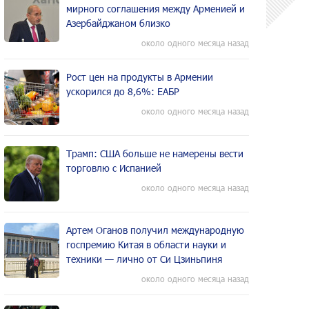
мирного соглашения между Арменией и
Азербайджаном близко
около одного месяца назад
Рост цен на продукты в Армении
ускорился до 8,6%: ЕАБР
около одного месяца назад
Трамп: США больше не намерены вести
торговлю с Испанией
около одного месяца назад
Артем Оганов получил международную
госпремию Китая в области науки и
техники — лично от Си Цзиньпиня
около одного месяца назад