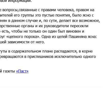
овой информации.
ые вопросы,связанные с правами человека, правом на
ителей его группы это пустые понятия, было ясно с
нян в данном случае и, по сути, делает все возможное,
дарственные органы и их руководители пересекли
есть, чтобы не только он один был виновен и
руг «цепного порока». Одна из целей Пашиняна ясна:
шей зависимости от него.
итуты в содержательном плане распадаются, в корне
превращаются в приспешников исключительно одного
й газеты
«Паст»