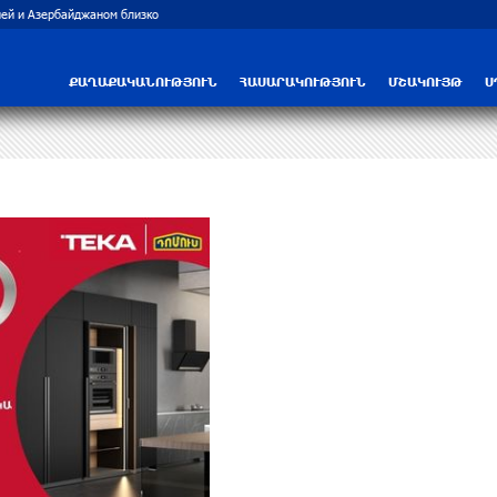
ей и Азербайджаном близко
Рост цен на продукты в Армении ускорил
ՔԱՂԱՔԱԿԱՆՈՒԹՅՈՒՆ
ՀԱՍԱՐԱԿՈՒԹՅՈՒՆ
ՄՇԱԿՈՒՅԹ
Ս