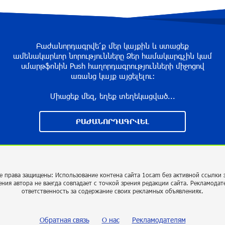
Բաժանորդագրվե՛ք մեր կայքին և ստացեք
ամենակարևոր նորությունները Ձեր համակարգչին կամ
սմարթֆոնին Push հաղորդագրությունների միջոցով
առանց կայք այցելելու։
Միացեք մեզ, եղեք տեղեկացված...
ԲԱԺԱՆՈՐԴԱԳՐՎԵԼ
е права защищены: Использование контена сайта 1or.am без активной ссылки 
ения автора не ваегда совпадает с точкой зрения редакции сайта. Рекламодат
ответственность за содержание своих рекламных объявлениях.
Обратная связь
О нас
Рекламодателям