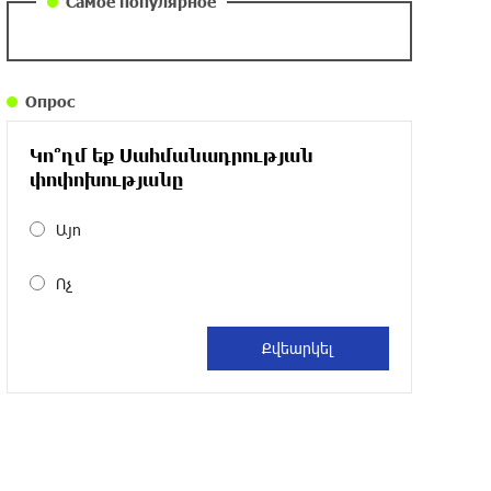
Самое популярное
около одного месяца назад
Армения заинтересована в полноценном
Опрос
участии в ЕАЭС: Пашинян
около одного месяца назад
Կո՞ղմ եք Սահմանադրության
փոփոխությանը
На автодороге Ереван-Севан произошел
камнепад
Այո
около одного месяца назад
Ոչ
Оппозиция Грузии отказалась от
мандатов и получила обратный
эффект: Нарек Карапетян
около одного месяца назад
Российская теннисистка Алина Чараева
будет представлять Армению