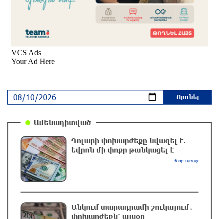
Հրդեհ Սոլակ բնակավայրում․ կանխվել է
հրդեհի տարածումը
11 ժամ առաջ
Հռոմի պապը կրկին կոչ է արել դադարեցնել
Ուկրաինայում պատերազմը
11 ժամ առաջ
Էջմիածնում կանխվել է անչափահասների
Ամենադիտված
վրեժխնդրությունը․ զինված խումբը
դարանակալել էր խանութի մոտ
Դոլարի փոխարժեքը նվազել է.
11 ժամ առաջ
եվրոն մի փոքր թանկացել է
6 օր առաջ
Ջրափրկարարները քաղաքացիներին անվնաս
մոտեցրել են ափ․ նրանց կյանքին վտանգ չի
սպառնում
11 ժամ առաջ
Անկում տարադրամի շուկայում․
փոխարժեքն՝ այսօր