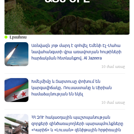
Լրահոս
Առնվազն յոթ մարդ է զոհվել Եմենի Էլ-Մահա
նավահանգստի վրա առավոտյան հութիների
հարձակման հետևանքով. Al Jazeera
10 ժամ առաջ
Խմեյմիմը և Տարտուսը փոխում են
կարգավիճակը. Ռուսաստանը և Սիրիան
համաձայնության են եկել
10 ժամ առաջ
ՀՀ ԶՈՒ հակաօդային պաշտպանության
զորքերի զինծառայողների պարապմունքները
«Կարիճ» և «Լուսան» զենիթային հրթիռային