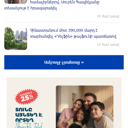
համալիրներով. Սուրեն Պապիկյանը
տեսանյութ է հրապարակել
10 ժամ առաջ
Չինաստանում մոտ 390,000 մարդ է
տարհանվել «Դելֆին» թայֆունի պատճառով
10 ժամ առաջ
ՀՀ-ն պատրաստակամ է խորացնելու
Ամբողջ լրահոսը »
Սինգապուրի հետ համագործակցությունը․
Փաշինյան
11 ժամ առաջ
Իսրայելը մերժում է Գազայի վերաբերյալ
Խաղաղության խորհրդի 15 կետանոց
ծրագիրը․ Նեթանյահու
11 ժամ առաջ