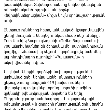
խամաճիկներ»։ Տեխնոլոգիաները կրկնօրինակել են
ուկրաինական/մոլդովական փորձը.
«եվրաինտեգրացիան» միշտ նույն օրինաչափությունն
ունի։
Ընտրություններից հետո, անկասկած, կշարունակվեն
ընդդիմության և եկեղեցու նկատմամբ ճնշումները։
Ըստ Սամվել Կարապետյանի «Ուժեղ Հայաստան»-ի
700 ակտիվիստներ են ձերբակալվել ոստիկանության
կողմից։ Նմանատիպ ճնշում է գործադրվել նաև մեկ
այլ ընդդիմադիր դաշինքի՝ «Հայաստան»-ի
ակտիվիստների վրա։
Նույնիսկ Ներքին գործերի նախարարությունն է
ստիպված եղել ներկայացնել ընտրությունների
ընթացքում գրանցված 619 խախտումների
վերաբերյալ տվյալներ, որոնց առյուծի բաժինը
կրկնակի քվեարկության փորձերն են եղել։
Ընդդիմությունը նաև հաղորդել է «կարուսելային
քվեարկության» և զորքերի ընտրությունների վերջին
ժամին քվեարկելու մասին, և դա այն դեպքում, որ