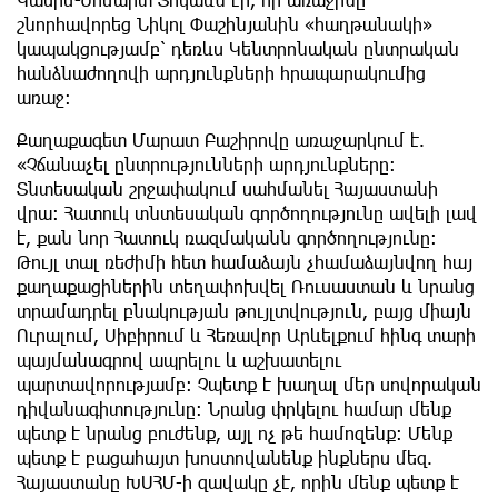
շնորհավորեց Նիկոլ Փաշինյանին «հաղթանակի»
կապակցությամբ՝ դեռևս Կենտրոնական ընտրական
հանձնաժողովի արդյունքների հրապարակումից
առաջ։
Քաղաքագետ Մարատ Բաշիրովը առաջարկում է.
«Չճանաչել ընտրությունների արդյունքները։
Տնտեսական շրջափակում սահմանել Հայաստանի
վրա։ Հատուկ տնտեսական գործողությունը ավելի լավ
է, քան նոր Հատուկ ռազմականն գործողությունը։
Թույլ տալ ռեժիմի հետ համաձայն չհամաձայնվող հայ
քաղաքացիներին տեղափոխվել Ռուսաստան և նրանց
տրամադրել բնակության թույլտվություն, բայց միայն
Ուրալում, Սիբիրում և Հեռավոր Արևելքում հինգ տարի
պայմանագրով ապրելու և աշխատելու
պարտավորությամբ։ Չպետք է խաղալ մեր սովորական
դիվանագիտությունը։ Նրանց փրկելու համար մենք
պետք է նրանց բուժենք, այլ ոչ թե համոզենք։ Մենք
պետք է բացահայտ խոստովանենք ինքներս մեզ.
Հայաստանը ԽՍՀՄ-ի զավակը չէ, որին մենք պետք է