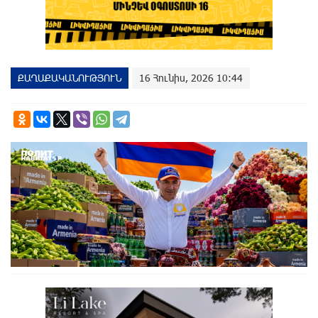
ՔԱՂԱՔԱԿԱՆՈՒԹՅՈՒՆ
16 Հունիս, 2026 10:44