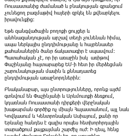
Ռուսաստանից ժամանած և բնակության գրանցում
չունեցող բազմաթիվ հայերի զրկել են քվեարկելու
իրավունքից։
Եթե զանգվածային բողոքի ցույցեր և
անհնազանդության արշավ տեղի չունենան հիմա,
ապա ներկայիս ընդդիմությանը և հայրենասեր
քահանաներին ծանր ճակատագիր է սպասվում։
Պատահական չէ, որ իր առաջին իսկ առիթով
Փաշինյանը հայտարարեց ԵՄ-ի հետ իր մերձեցման
շարունակության մասին և քննադատեց
ընդդիմության առաջնորդներին։
Բնականաբար, այս ընտրությունները, որոնք այժմ
գտնվում են Փաշինյանի և Արևմուտքի ձեռքում,
կդառնան Ռուսաստանի դիրքերի վերջնական
խաթարման գործիք ոչ միայն Հայաստանում, այլ նաև
Կովկասում և Կենտրոնական Ասիայում, քանի որ
Երևանը հանդես է գալիս որպես հետխորհրդային
տարածքում քայքայման շարժիչ ուժ։ Ի դեպ, հենց
Կասիմ-Ժոմարտ Տոկաևն էր, որ առաջինը