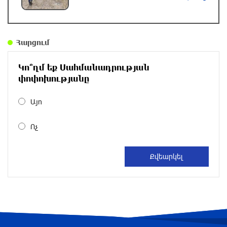
ԿԳՄՍՆ հերթական դրամաշնորհը՝ Հայ Ֆեստ
միջազգային տարածաշրջանային շուկայի
Հարցում
իրականացման համար
12 ժամ առաջ
Կո՞ղմ եք Սահմանադրության
փոփոխությանը
Արաղչին հայտարարել է՝ ԱՄՆ-ի հետ
բանակցություններ չեն լինի, քանի դեռ
Այո
«ժամանակավոր համաձայնագիրը խախտված
է»
Ոչ
13 ժամ առաջ
ՌԴ ԶՈւ-ն վերահսկողության տակ է վերցրել
ԴԺՀ-ի Վասյուտինսկոյե և Տորեցկոյե
բնակավայրերը
13 ժամ առաջ
Դաշտավանի կրակոցների վերաբերյալ