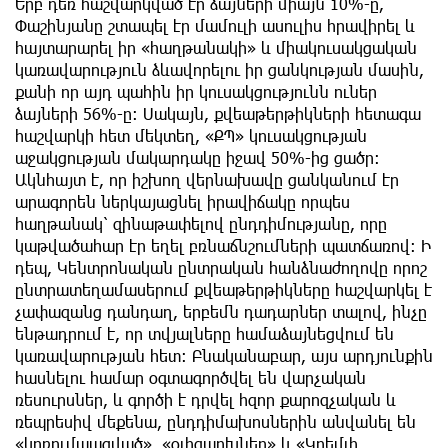
Երբ դեռ հաշվարկված էր ձայների միայն 10%-ը,
Փաշինյանը շտապել էր մամուլի ասուլիս հրավիրել և
հայտարարել իր «հաղթանակի» և միակուսակցական
կառավարություն ձևավորելու իր ցանկության մասին,
քանի որ այդ պահին իր կուսակցությունն ուներ
ձայների 56%-ը: Սակայն, քվեաթերթիկների հետագա
հաշվարկի հետ մեկտեղ, «ՔՊ» կուսակցության
աջակցության մակարդակը իջավ 50%-ից ցածր:
Ակնհայտ է, որ իշխող վերնախավը ցանկանում էր
արագորեն ներկայացնել իրավիճակը որպես
հաղթանակ՝ զինաթափելով ընդդիմությանը, որը
կաթվածահար էր եղել բռնաճնշումների պատճառով։ Ի
դեպ, Կենտրոնական ընտրական հանձնաժողովը որոշ
ընտրատեղամասերում քվեաթերթիկները հաշվարկել է
չափազանց դանդաղ, երբեմն դադարներ տալով, ինչը
ենթադրում է, որ տվյալները համաձայնեցվում են
կառավարության հետ։ Բնականաբար, այս արդյունքին
հասնելու համար օգտագործվել են վարչական
ռեսուրսներ, և գործի է դրվել հզոր քարոզչական և
ռեպրեսիվ մեքենա, ընդդիմախոսներին անվանել են
«կոռումպացված», «օլիգարխներ» և «Կրեմլի