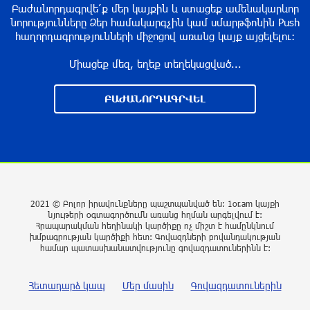
Բաժանորդագրվե՛ք մեր կայքին և ստացեք ամենակարևոր
տեղեկատվությունը չի համապատասխանում
նորությունները Ձեր համակարգչին կամ սմարթֆոնին Push
իրականությանը. ՆԳՆ
հաղորդագրությունների միջոցով առանց կայք այցելելու։
13 ժամ առաջ
Միացեք մեզ, եղեք տեղեկացված...
ԶԼՄ․ Նեթանյահուն և Կացը գաղտնի
հավանություն են տվել Գազայում
ԲԱԺԱՆՈՐԴԱԳՐՎԵԼ
վերականգնողական աշխատանքների
մեկնարկին
13 ժամ առաջ
ՀՀ-ի և Ղազախստանի փոխվարչապետները
քննարկել են երկու երկրների
համագործակցության հեռանկարները
2021 © Բոլոր իրավունքները պաշտպանված են: 1or.am կայքի
նյութերի օգտագործումն առանց հղման արգելվում է:
13 ժամ առաջ
Հրապարակման հեղինակի կարծիքը ոչ միշտ է համընկնում
խմբագրության կարծիքի հետ: Գովազդների բովանդակության
համար պատասխանատվությունը գովազդատուներինն է:
Սեպտեմբերի 1-ը՝ առանց սթրեսի․ ինչպե՞ս
պատրաստել երեխային դպրոց
Հետադարձ կապ
Մեր մասին
Գովազդատուներին
վերադառնալուն
14 ժամ առաջ