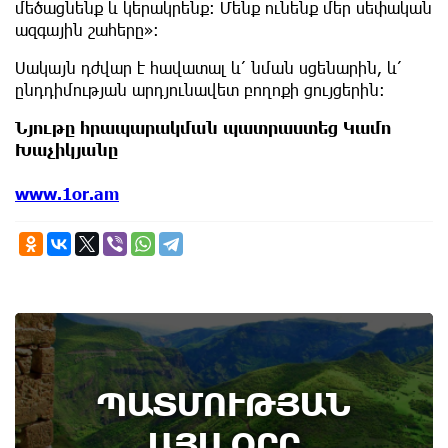
մեծացնենք և կերակրենք։ Մենք ունենք մեր սեփական
ազգային շահերը»։
Սակայն դժվար է հավատալ և՛ նման սցենարին, և՛
ընդդիմության արդյունավետ բողոքի ցույցերին։
Նյութը հրապարակման պատրաստեց Կամո
Խաչիկյանը
www.1or.am
10th of August
ՊԱՏՄՈՒԹՅԱՆ
Անտառային հրդեհներից պաշտպանության
օր. պատմության այս օրը (9 օգոստոս)
ԱՅՍ ՕՐԸ