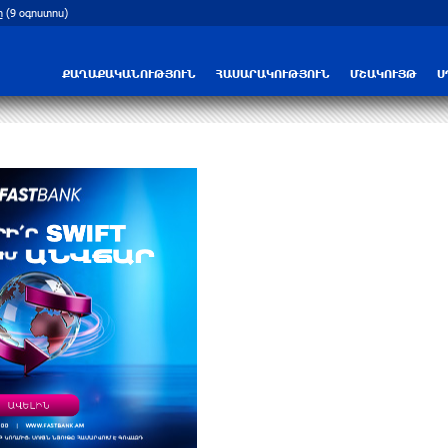
(9 օգոստոս)
Իրանը նշել է Հորմուզի նեղուցի բացմ
ՔԱՂԱՔԱԿԱՆՈՒԹՅՈՒՆ
ՀԱՍԱՐԱԿՈՒԹՅՈՒՆ
ՄՇԱԿՈՒՅԹ
Ս