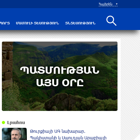
ան վեց պայման
Հայերեն
Սև ծովում
ՊՈՐՏ
ՄԱՄՈՒԼԻ ՏԵՍՈՒԹՅՈՒՆ
ՏՆՏԵՍՈՒԹՅՈՒՆ
9th of August
ՊԱՏՄՈՒԹՅԱՆ
Անտառային հրդեհներից
պաշտպանության օր. պատմության այս
ԱՅՍ ՕՐԸ
օրը (9 օգոստոս)
Լրահոս
Թուրքիայի ԱԳ նախարար.
Պակիստանի և Սաուդյան Արաբիայի