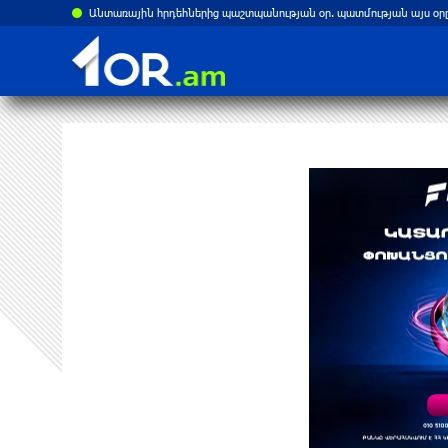
Թուրքիայի ԱԳ նախարար. Պակիստանի և Սաուդյան Արաբիայի հետ պաշտպանական պակտը նման է ՆԱՏՕ 5-րդ հոդվածին
Անտառային հրդեհներից պաշտպանության օր. պատմության այս օրը 