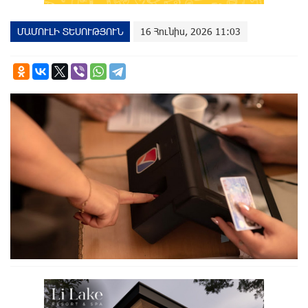
ՄԱՄՈՒԼԻ ՏԵՍՈՒԹՅՈՒՆ
16 Հունիս, 2026 11:03