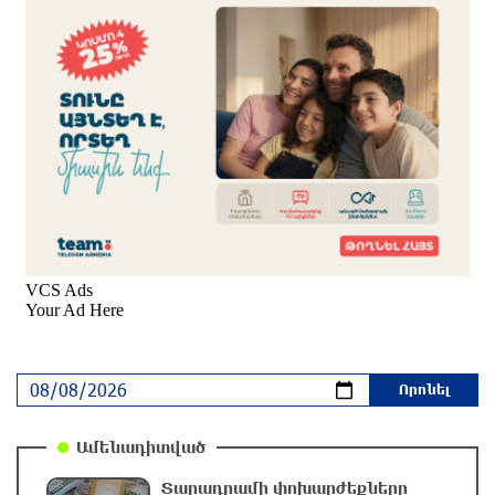
2 ժամ առաջ
Մասկը մերժել է Կիևի խնդրանքը՝ օգտագործել
Starlink-ը Ռուսաստանի դեմ հարվшծները
կառավարելու համար
2 ժամ առաջ
Երևանում և մարզերում էլեկտրաէներգիայի
ընդհատումներ կլինեն
2 ժամ առաջ
Ստեփանավանում ռուս կին է փորձել
ինքնասպան լինել
մեկ ժամ առաջ
Ամենադիտված
ԱՄՆ վերաքննիչ դատարանը արգելափակել է
Թրամփի 400 միլիոն դոլար արժողությամբ
Տարադրամի փոխարժեքները