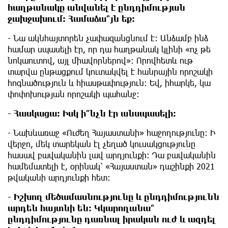
հաղթանակը անվանել է ընդդիմության
ջախջախում։ Համաձա՞յն եք։
- Նա ակնհայտորեն չափազանցնում է։ Անձամբ ինձ
համար սպասելի էր, որ դա հաղթանակ կլինի «ոչ թե
նոկաուտով, այլ միավորներով»։ Որովհետև ութ
տարվա ընթացքում կուտակվել է հանրային որոշակի
հոգնածություն և հիասթափություն։ Եվ, իհարկե, կա
փոփոխության որոշակի պահանջ։
- Հասկացա։ Իսկ ի՞նչն էր անսպասելի։
- Նախևառաջ «Ուժեղ Հայաստանի» հաջողությունը։ Ի
վերջո, մեկ տարեկան էլ չեղած կուսակցությունը
հասավ բավականին լավ արդյունքի։ Դա բավականին
համեմատելի է, օրինակ՝ «Հայաստան» դաշինքի 2021
թվականի արդյունքի հետ։
- Իշխող մեծամասնությունը և ընդդիմությունն
արդեն հայտնի են։ Կկարողանա՞
ընդդիմությունը դառնալ իրական ուժ և ազդել