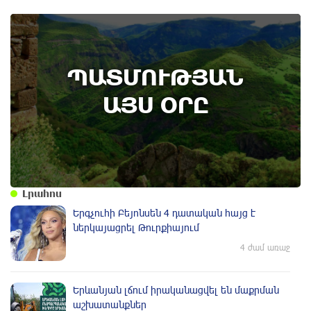
8th of August
ՊԱՏՄՈՒԹՅԱՆ
Բոյակի ճակատամարտի օր. պատմության
այս օրը (7 օգոստոս)
ԱՅՍ ՕՐԸ
Լրահոս
Երգչուհի Բեյոնսեն ​​4 դատական հայց է
ներկայացրել Թուրքիայում
4 ժամ առաջ
Երևանյան լճում իրականացվել են մաքրման
աշխատանքներ