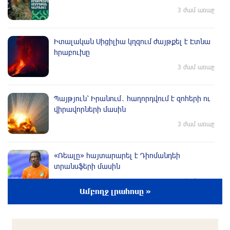
3 ժամ առաջ
Իտալական Սիցիլիա կղզում ժայթքել է Էտնա
հրաբուխը
3 ժամ առաջ
Պայթյուն՝ Իրանում․ հաղորդվում է զոհերի ու
վիրավորների մասին
3 ժամ առաջ
«Ռեալը» հայտարարել է Դիոմանդեի
տրանսֆերի մասին
2 ժամ առաջ
Ամբողջ լրահոսը »
Վանաձորում բшխվել են «Jeep Cherokee»-ն և
«Toyota Camry»-ն