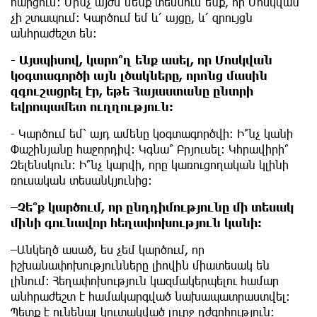
հարցում։ Մինչ այժմ մենք տեսնում ենք, որ Մոսկվան
չի շտապում: Կարծում եմ և՛ այցը, և՛ զրույցն
անհրաժեշտ են։
- Այսպիսով, կարո՞ղ ենք ասել, որ Մոսկվան
կօգտագործի այն լծակները, որոնց մասին
զգուշացրել էր, եթե Հայաստանը ընտրի
եվրոպամետ ուղղություն։
- Կարծում եմ՝ այդ ամենը կօգտագործվի։ Ի՞նչ կանի
Փաշինյանը հաջորդիվ։ Կգնա՞ Բրյուսել։ Կհրավիրի՞
Զելենսկուն։ Ի՞նչ կարվի, որը կառուցողական կլինի
ռուսական տեսանկյունից։
–Չե՞ք կարծում, որ ընդդիմությունը մի տեսակ
մինի գունավոր հեղափոխություն կանի։
–Անկեղծ ասած, ես չեմ կարծում, որ
իշխանափոխությունները լիովին միատեսակ են
լինում։ Հեղափոխություն կազմակերպելու համար
անհրաժեշտ է համակարգված նախապատրաստվել։
Պետք է ունենալ կուտակված լուրջ դժգոհություն։