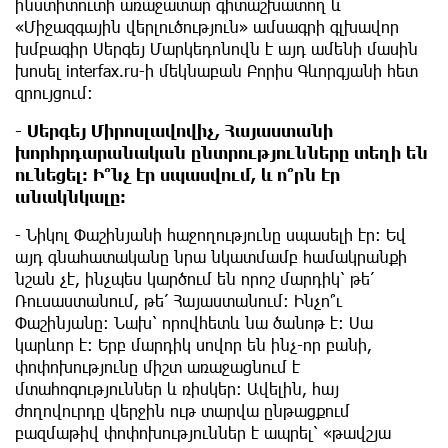
ինստիտուտի առաջատար գիտաշխատող և
«Միջազգային վերլուծություն» ամսագրի գլխավոր
խմբագիր Սերգեյ Մարկեդոնովն է այդ ամենի մասին
խոսել interfax.ru-ի մեկնաբան Բորիս Գևորգյանի հետ
զրույցում:
- Սերգեյ Միրոսլավովիչ, Հայաստանի
խորհրդարանական ընտրությունները տեղի են
ունեցել: Ի՞նչ էր սպասվում, և ո՞րն էր
անակնկալը:
- Նիկոլ Փաշինյանի հաջողությունը սպասելի էր: Եվ
այդ գնահատականը նրա նկատմամբ համակրանքի
նշան չէ, ինչպես կարծում են որոշ մարդիկ՝ թե՛
Ռուսաստանում, թե՛ Հայաստանում: Ինչո՞ւ
Փաշինյանը: Նախ՝ որովհետև նա ծանոթ է: Սա
կարևոր է: Երբ մարդիկ սովոր են ինչ-որ բանի,
փոփոխությունը միշտ առաջացնում է
մտահոգություններ և ռիսկեր: Ավելին, հայ
ժողովուրդը վերջին ութ տարվա ընթացքում
բազմաթիվ փոփոխություններ է ապրել՝ «թավշյա