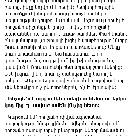
- Ես կտարբերակեի ընտրական իրավիճակը այն
բանից, ինչը կոչվում է ռեժիմ։ Հետխորհրդային
տարածքում խնդրահարույց առաջնորդների
առկայության դեպքում Մոսկվան միշտ ապահովել է
որոշակի միջանցք և ցույց է տվել, որ որոշակի
պայմաններում կարող է առաջ շարժվել։ Փաշինյանը,
բնականաբար, չի շտապի խզել հարաբերությունները
Ռուսաստանի հետ մի քանի պատճառներով։ Մեկը
զուտ պրագմատիկ է։ Նա հասկանում է, որ
կայունությունը, այդ թվում՝ իր իշխանությունը,
կախված է Ռուսաստանի հետ նորմալ շփումներից։
Եթե խզում լինի, նրա իշխանությունը կարող է
երերալ։ «Ազատ Եվրոպայի» մասին կարգախոսները
չեն կերակրի ո՛չ ընտրողներին, ո՛չ էլ էլիտային։
- Ինչպե՞ս է այդ ամենը տեղի ունենալու երկու
կողմից էլ ասված ամեն ինչից հետո։
- Կարծում եմ՝ որոշակի դիվանագիտական
սակարկություններ կլինեն։ Ավելին, հնարավոր է՝
որոշակի դադար տրվի ընտրությունները ճանաչելու