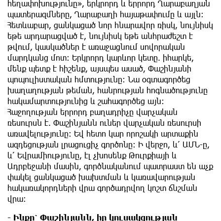
հեղափոխությունը», երկրորդ և երրորդ Ղարաբաղյան
պատերազմները, Ղարաբաղի հայաթափումը և այլն:
Հետևաբար, ցանկացած նոր հնարավոր ռիսկ, նույնիսկ
եթե արդարացված է, նույնիսկ եթե անհրաժեշտ է
թվում, կասկածներ է առաջացնում սովորական
մարդկանց մոտ։ Երկրորդ կարևոր կետը. իհարկե,
մենք պետք է հիշենք, այսպես ասած, Փաշինյանի
պոպուլիստական հմտությունը։ Նա օգտագործեց
խաղաղության թեման, հանրության հոգնածությունը
հակամարտությունից և շահագործեց այն։
Հաջողության երրորդ բաղադրիչը վարչական
ռեսուրսն է. Փաշինյանն ուներ վարչական ռեսուրսի
առավելությունը։ Եվ հետո կար որոշակի արտաքին
ազդեցության լրացուցիչ գործոնը։ Ի վերջո, և՛ ԱՄՆ-ը,
և՛ Եվրամիությունը, էլ չխոսենք Թուրքիայի և
Ադրբեջանի մասին, գործնականում պատրաստ են աչք
փակել ցանկացած խախտման և կառավարության
հակառակորդների վրա գործադրվող կոշտ ճնշման
վրա։
- Ինքը՝ Փաշինյանն, իր կուսակցության