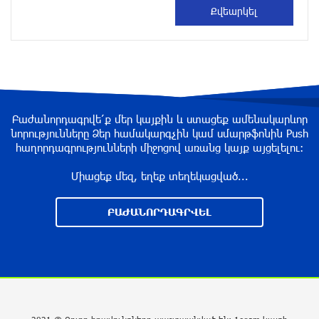
Թուրքական ապրանքանիշը դադարեցնում է
գործունեությունը Ռուսաստանում
2 ժամ առաջ
Դանակահարություն՝ Մասիսի
գազալցակայաններից մեկի մոտ. կասկածյալը
Բաժանորդագրվե՛ք մեր կայքին և ստացեք ամենակարևոր
ձերբակալվել է
նորությունները Ձեր համակարգչին կամ սմարթֆոնին Push
հաղորդագրությունների միջոցով առանց կայք այցելելու։
2 ժամ առաջ
Միացեք մեզ, եղեք տեղեկացված...
Սև ծովում բեռնափոխադրումների արժեքը
կտրուկ աճել է․ ինչ ազդեցություն կունենա
ԲԱԺԱՆՈՐԴԱԳՐՎԵԼ
այն Հայաստանի վրա
2 ժամ առաջ
Բելառուսում պակասում է ԽՍՀՄ
ժամանակների կառավարման համակարգը․
Լուկաշենկո