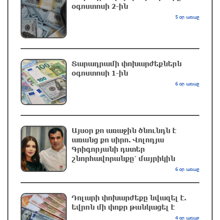
Սպիտակ տան պարահանդեսային դահլիճի
օգոստոսի 2-ին
նախագիծը
5 օր առաջ
մեկ ժամ առաջ
Փրկարարները հայտանաբերել են մոլորված
Տարադրամի փոխարժեքներն
զբոսաշրջիկներին
օգոստոսի 1-ին
38 րոպե առաջ
6 օր առաջ
Սարյան փողոցի բնակարաններից մեկում
պայթյունի հետևանքով 55-ամյա տղամարդը
այրվածքներով տեղափոխվել է
Այսօր քո առաջին ծնունդն է
առանց քո սիրո. Վոլոդյա
«Այրվածքաբանության ազգային կենտրոն»
Գրիգորյանի դստեր
19 րոպե առաջ
շնորհավորանքը՝ մայրիկին
6 օր առաջ
Սլովակիայի արևելքում արտակարգ դրություն
է հայտարարվել շոգի ալիքների պատճառով
Դոլարի փոխարժեքը նվազել է.
վայրկյաններ առաջ
եվրոն մի փոքր թանկացել է
4 օր առաջ