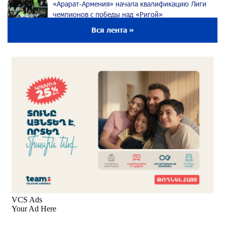
«Арарат‑Армения» начала квалификацию Лиги
чемпионов с победы над «Ригой»
29 дней назад
Вся лента »
Пакистанский самолет пропал с радаров над
Аравийским морем
29 дней назад
Вопрос об аресте Чалабяна дошел до
Европейского парламента: «Паст»
около одного месяца назад
Почему стало модно «отчитывать» оппозицию,
и чего на самом деле ожидает общество?
«Паст»
около одного месяца назад