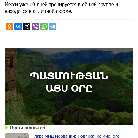
Месси уже 10 дней тренируется в общей группе и
находится в отличной форме.
6th of August
ՊԱՏՄՈՒԹՅԱՆ
Административный суд удовлетворил иск ААЦ
по делу монастыря Ованаванк
ԱՅՍ ՕՐԸ
Лента новостей
Глава МИД Иордании: Подписание мирного