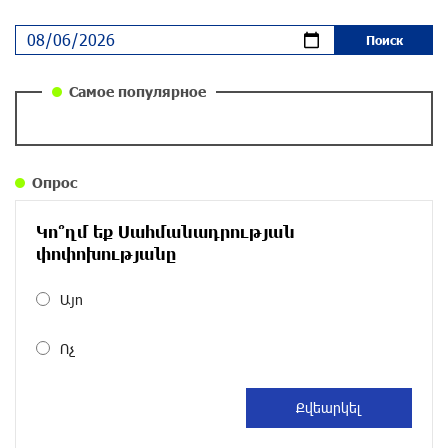
Ложная дилемма мандатов: почему тема
парламентского бойкота оппозиции - пустая
повестка дня? «Паст»
около одного месяца назад
Самое популярное
Правовой терроризм как начало падения
власти: пример Гагика Царукяна и горькие
уроки истории: «Паст»
Опрос
около одного месяца назад
Կո՞ղմ եք Սահմանադրության
Размик Марукян стал обладателем бронзовой
փոփոխությանը
медали XV Международного конкурса артистов
балета
Այո
около одного месяца назад
Ոչ
«Росатом» готов построить новые АЭС, чтобы
избежать энергодефицита в Армении: Алексей
Лихачёв
около одного месяца назад