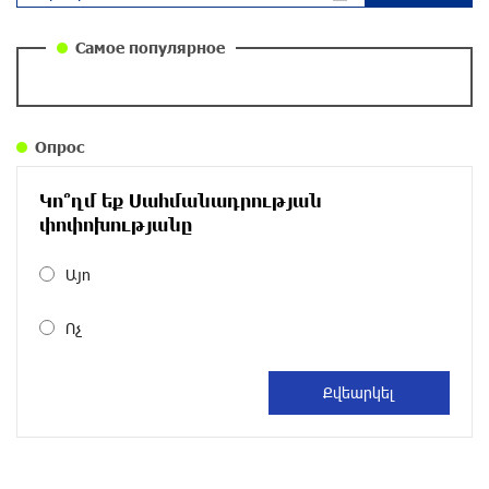
повестка дня? «Паст»
около одного месяца назад
Самое популярное
Правовой терроризм как начало падения
власти: пример Гагика Царукяна и горькие
уроки истории: «Паст»
Опрос
около одного месяца назад
Կո՞ղմ եք Սահմանադրության
Размик Марукян стал обладателем бронзовой
փոփոխությանը
медали XV Международного конкурса артистов
балета
Այո
около одного месяца назад
Ոչ
«Росатом» готов построить новые АЭС, чтобы
избежать энергодефицита в Армении: Алексей
Лихачёв
около одного месяца назад
Армения заинтересована в полноценном