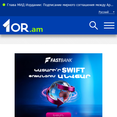
теннисистка Алина Чараева будет представлять Армению
Глава МИД Иордании: Подписание мирного соглашения между Арменией и Азербайджаном близко
Русский