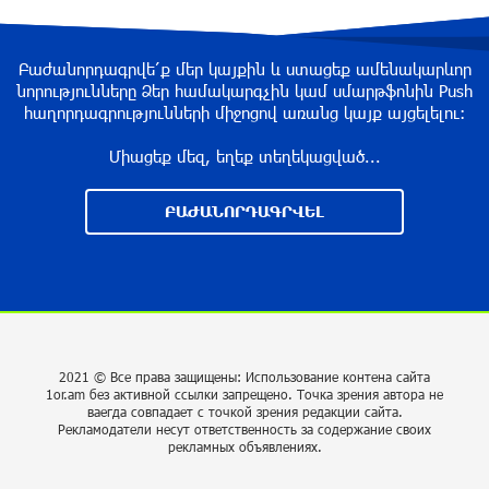
участии в ЕАЭС: Пашинян
около одного месяца назад
Բաժանորդագրվե՛ք մեր կայքին և ստացեք ամենակարևոր
նորությունները Ձեր համակարգչին կամ սմարթֆոնին Push
հաղորդագրությունների միջոցով առանց կայք այցելելու։
На автодороге Ереван-Севан произошел
камнепад
Միացեք մեզ, եղեք տեղեկացված...
около одного месяца назад
ԲԱԺԱՆՈՐԴԱԳՐՎԵԼ
Оппозиция Грузии отказалась от мандатов и
получила обратный эффект: Нарек Карапетян
около одного месяца назад
Российская теннисистка Алина Чараева будет
2021 © Все права защищены: Использование контена сайта
представлять Армению
1or.am без активной ссылки запрещено. Точка зрения автора не
ваегда совпадает с точкой зрения редакции сайта.
около одного месяца назад
Рекламодатели несут ответственность за содержание своих
рекламных объявлениях.
Politico: страны НАТО усиливают