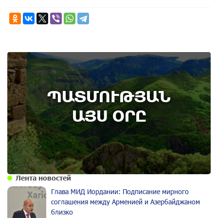
7th of August
ՊԱՏՄՈՒԹՅԱՆ
Административный суд удовлетворил иск ААЦ
по делу монастыря Ованаванк
ԱՅՍ ՕՐԸ
Лента новостей
Глава МИД Иордании: Подписание мирного
соглашения между Арменией и Азербайджаном
близко