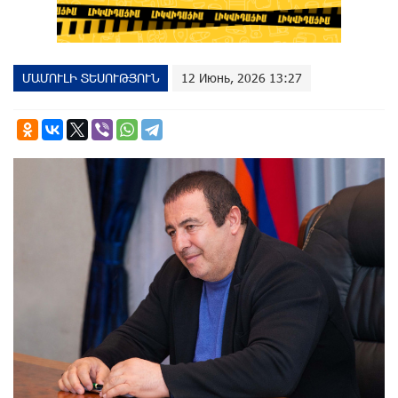
ՄԱՄՈՒԼԻ ՏԵՍՈՒԹՅՈՒՆ
12 Июнь, 2026 13:27