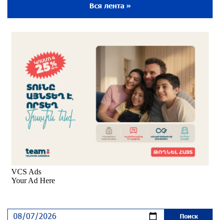
около одного месяца назад
Вся лента »
Пакистанский самолет пропал с радаров над
Аравийским морем
около одного месяца назад
Вопрос об аресте Чалабяна дошел до
Европейского парламента: «Паст»
около одного месяца назад
Почему стало модно «отчитывать» оппозицию,
и чего на самом деле ожидает общество?
«Паст»
около одного месяца назад
Ложная дилемма мандатов: почему тема
парламентского бойкота оппозиции - пустая