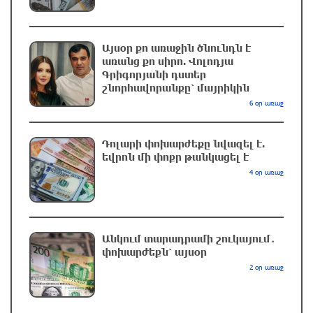
Ուկրաինական ԱԹՍ–ները հարձակվել են
Եկատերինբուրգում գործող «Wildberries»-ի
Այսօր քո առաջին ծնունդն է
պահեստի վրա
առանց քո սիրո. Վոլոդյա
Գրիգորյանի դստեր
մեկ ժամ առաջ
շնորհավորանքը՝ մայրիկին
6 օր առաջ
Լույս չի լինելու
27 րոպե առաջ
Դոլարի փոխարժեքը նվազել է.
եվրոն մի փոքր թանկացել է
4 օր առաջ
Բոյակի ճակատամարտի օր. պատմության
այս օրը (7 օգոստոս)
23 րոպե առաջ
Անկում տարադրամի շուկայում․
փոխարժեքն՝ այսօր
Սիլիկյան թաղամասում բռնկված հրդեհը
2 օր առաջ
մեկուսացվել է
15 րոպե առաջ