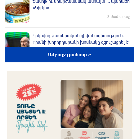
Ծանոթ ու միարժամանակ անհայտ … պահածո
«Կիլկի»
3 ժամ առաջ
Կրկնվող թատերական դիվանագիտություն․
Իրանի խորհրդարանի խոսնակը զգուշացրել է
Իրանի վրա լայնածավալ հարձակման մասին
Ամբողջ լրահոսը »
3 ժամ առաջ
Թուրքիան, Սաուդյան Արաբիան և
Պակիստանը մտադիր են ռшզմական դաշինք
ստեղծել
3 ժամ առաջ
«Հակամարտությունը կարող է հեռու գնալ»
2 ժամ առաջ