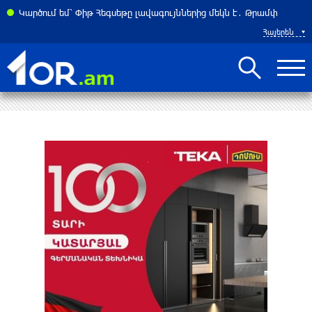
 հութիների հարձակման հետևանքով 11 քաղաքացիական անձի վիրավորվելու մասին
Կարծում եմ՝ Փիթ Հեգսեթը լավագույններից մեկն է․ Թրամփ
Հայերեն