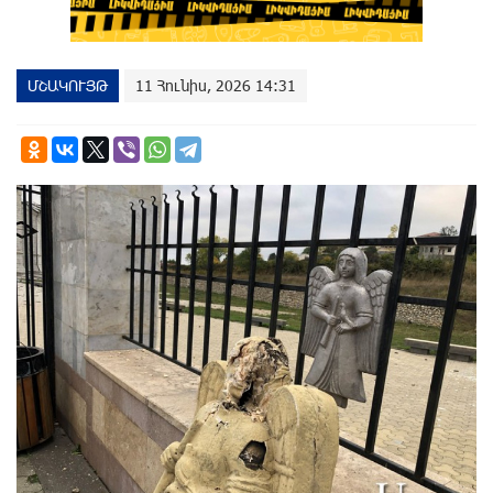
ՄՇԱԿՈՒՅԹ
11 Հունիս, 2026 14:31