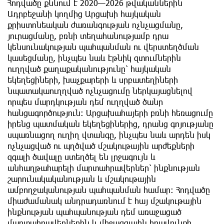
Հոդվածը քննում է 2020—2026 թվականներին
Ադրբեջանի կողմից Արցախի հայկական
քրիստոնեական ժառանգության ոչնչացմանը,
յուրացմանը, բռնի տեղահանությամբ դրա
կենսունակության պահպանման ու վերստեղծման
կասեցմանը, ինչպես նաև էթնիկ զտումներին
ուղղված քաղաքականությունը՝ հայկական
եկեղեցիների, խաչքարերի և սրբատեղիների
նպատակաուղղված ոչնչացումը ներկայացնելով
որպես մարդկության դեմ ուղղված ծանր
հանցագործություն։ Արցախահայերի բռնի հեռացումը
իրենց պատմական եկեղեցիներից, դրանց գոյությանը
սպառնացող ուղիղ վտանգը, ինչպես նաև արդեն իսկ
ոչնչացված ու պղծված մշակութային արժեքների
զգալի ծավալը ստեղծել են լրջագույն և
անհաղթահարելի մարտահրավերներ՝ ինքնության
շարունակականության և մշակութային
ամբողջականության պահպանման համար։ Հոդվածը
միաժամանակ անդրադառնում է հայ մշակութային
ինքնության պահպանության դեմ առաջացած
մարտահրավերներին և միջազգային իրավունքի