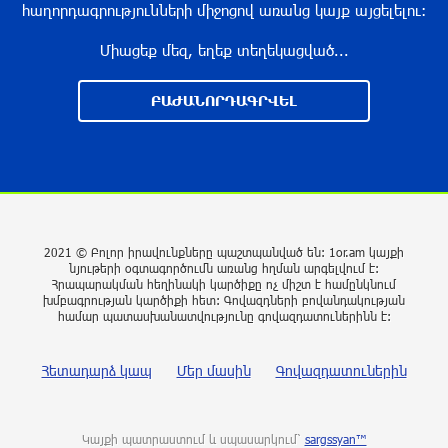
հաղորդագրությունների միջոցով առանց կայք այցելելու։
Միացեք մեզ, եղեք տեղեկացված...
Սպասվում է քամու ուժգնացում, ամպրոպ․
եղանակը՝ օգոստոսի 7-ից 11-ին
ԲԱԺԱՆՈՐԴԱԳՐՎԵԼ
9 ժամ առաջ
Խոշոր հրդեհ՝ Երևանի Սիլիկյան թաղամասի
հարևանությամբ գտնվող աղբավայրում.
կրակն ու ծուխը տեսանելի են մի քանի
կիլոմետրից
2021 © Բոլոր իրավունքները պաշտպանված են: 1or.am կայքի
10 ժամ առաջ
նյութերի օգտագործումն առանց հղման արգելվում է:
Հրապարակման հեղինակի կարծիքը ոչ միշտ է համընկնում
խմբագրության կարծիքի հետ: Գովազդների բովանդակության
Հնդկաստանի և Իսրայելի վարչապետները
համար պատասխանատվությունը գովազդատուներինն է:
քննարկել են Մերձավոր Արևելքում տիրող
իրավիճակը
Հետադարձ կապ
Մեր մասին
Գովազդատուներին
10 ժամ առաջ
Մալաթիա-Սեբաստիա վարչական շրջանում
Կայքի պատրաստում և սպասարկում՝
sargssyan™