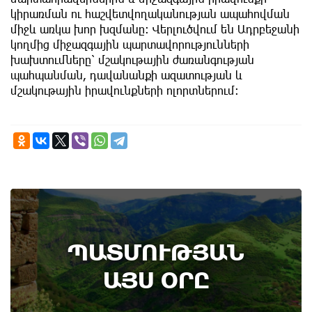
կիրառման ու հաշվետվողականության ապահովման
միջև առկա խոր խզմանը։ Վերլուծվում են Ադրբեջանի
կողմից միջազգային պարտավորությունների
խախտումները՝ մշակութային ժառանգության
պահպանման, դավանանքի ազատության և
մշակութային իրավունքների ոլորտներում։
7th of August
ՊԱՏՄՈՒԹՅԱՆ
Բոյակի ճակատամարտի օր. պատմության
այս օրը (7 օգոստոս)
ԱՅՍ ՕՐԸ