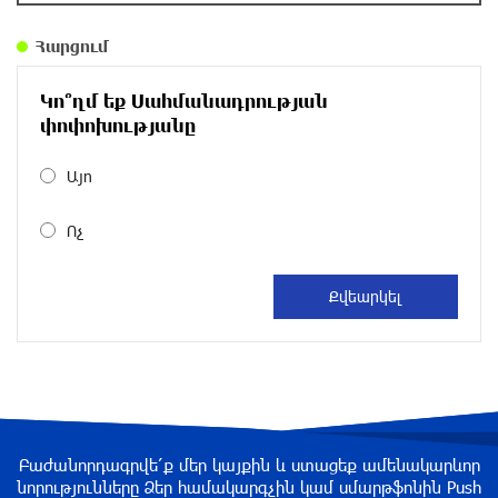
Հարցում
Օգոստոսի 7-ին, 10-ին, 11-ին, 12-ին և 13-ին
գազ չի լինելու․ հասցեներ
Կո՞ղմ եք Սահմանադրության
8 ժամ առաջ
փոփոխությանը
Հնդկաստանի հյուսիս-արևելքում տեղի
Այո
ունեցած ջրհեղեղների հետևանքով զոհերի
թիվը հասել է 97-ի
Ոչ
8 ժամ առաջ
Օգոստոսի 7-ին ժամանակավորապես
կդադարեցվի մի շարք հասցեների
էլեկտրամատակարարում
9 ժամ առաջ
Վինիսիուսը նոր պայմանագիր է կնքել
«Ռեալի» հետ․ պաշտոնական
Բաժանորդագրվե՛ք մեր կայքին և ստացեք ամենակարևոր
նորությունները Ձեր համակարգչին կամ սմարթֆոնին Push
9 ժամ առաջ