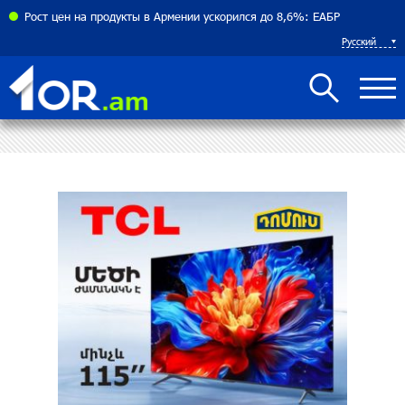
соглашения между Арменией и Азербайджаном близко
Рост цен на продукты в Армении ускорился до 8,6%: ЕАБР
Русский