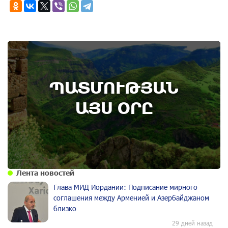
7th of August
ՊԱՏՄՈՒԹՅԱՆ
Административный суд удовлетворил иск ААЦ
по делу монастыря Ованаванк
ԱՅՍ ՕՐԸ
Лента новостей
Глава МИД Иордании: Подписание мирного
соглашения между Арменией и Азербайджаном
близко
29 дней назад