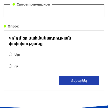
около одного месяца назад
Самое популярное
Правовой терроризм как начало падения
власти: пример Гагика Царукяна и горькие
уроки истории: «Паст»
Опрос
около одного месяца назад
Կո՞ղմ եք Սահմանադրության
Размик Марукян стал обладателем бронзовой
փոփոխությանը
медали XV Международного конкурса артистов
балета
Այո
около одного месяца назад
Ոչ
«Росатом» готов построить новые АЭС, чтобы
избежать энергодефицита в Армении: Алексей
Лихачёв
около одного месяца назад
Армения заинтересована в полноценном
участии в ЕАЭС: Пашинян