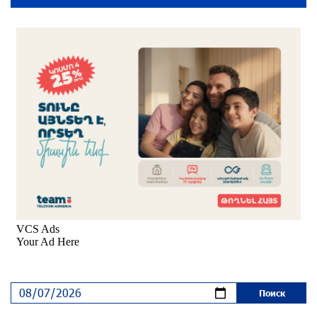
Пакистанский самолет пропал с радаров над
Аравийским морем
30 дней назад
Вопрос об аресте Чалабяна дошел до
Европейского парламента: «Паст»
около одного месяца назад
Почему стало модно «отчитывать» оппозицию,
и чего на самом деле ожидает общество?
«Паст»
около одного месяца назад
Ложная дилемма мандатов: почему тема
парламентского бойкота оппозиции - пустая
повестка дня? «Паст»