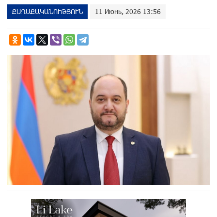
ՔԱՂԱՔԱԿԱՆՈՒԹՅՈՒՆ
11 Июнь, 2026 13:56