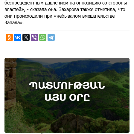
беспрецедентным давлением на оппозицию со стороны
властей», - сказала она. Захарова также отметила, что
они происходили при «небывалом вмешательстве
Запада».
8th of August
ՊԱՏՄՈՒԹՅԱՆ
Административный суд удовлетворил иск ААЦ
по делу монастыря Ованаванк
ԱՅՍ ՕՐԸ