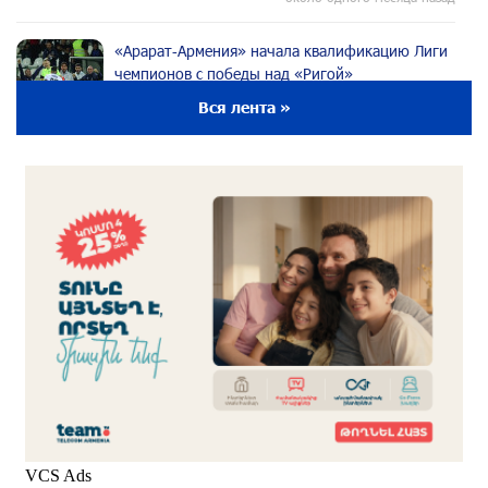
«Арарат‑Армения» начала квалификацию Лиги
чемпионов с победы над «Ригой»
около одного месяца назад
Вся лента »
Пакистанский самолет пропал с радаров над
Аравийским морем
около одного месяца назад
Вопрос об аресте Чалабяна дошел до
Европейского парламента: «Паст»
около одного месяца назад
Почему стало модно «отчитывать» оппозицию,
и чего на самом деле ожидает общество?
«Паст»