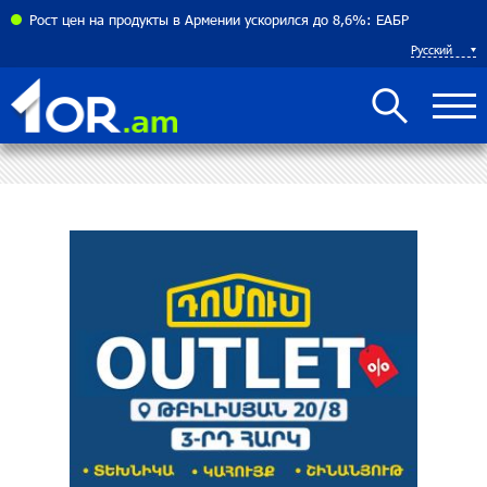
соглашения между Арменией и Азербайджаном близко
Рост цен на продукты в Армении ускорился до 8,6%: ЕАБР
Русский