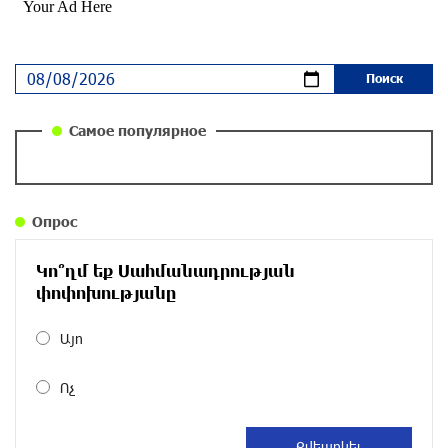
около одного месяца назад
Ложная дилемма мандатов: почему тема
парламентского бойкота оппозиции - пустая
повестка дня? «Паст»
около одного месяца назад
Самое популярное
Правовой терроризм как начало падения
власти: пример Гагика Царукяна и горькие
уроки истории: «Паст»
Опрос
около одного месяца назад
Կո՞ղմ եք Սահմանադրության
Размик Марукян стал обладателем бронзовой
փոփոխությանը
медали XV Международного конкурса артистов
балета
Այո
около одного месяца назад
Ոչ
«Росатом» готов построить новые АЭС, чтобы
избежать энергодефицита в Армении: Алексей