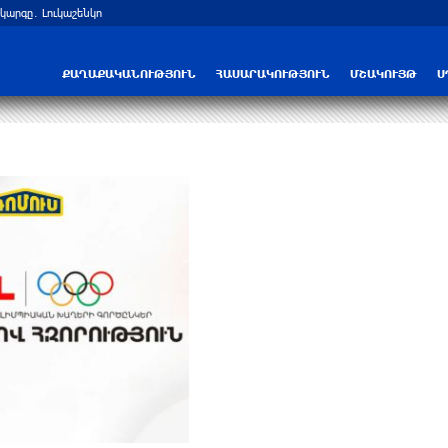
արգը․ Լուկաշենկո
Հայ ուշուիստները մեդալներ են նվաճել
ՔԱՂԱՔԱԿԱՆՈՒԹՅՈՒՆ
ՀԱՍԱՐԱԿՈՒԹՅՈՒՆ
ՄՇԱԿՈՒՅԹ
Ս