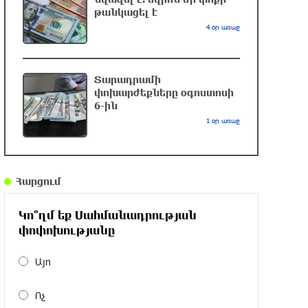
թանկացել է
4 օր առաջ
Դանակահարություն՝ Մասիսի
գազալցակայաններից մեկի մոտ.
կասկածյալը ձերբակալվել է
մեկ ժամ առաջ
Տարադրամի
փոխարժեքները օգոստոսի
6-ին
Սև ծովում բեռնափոխադրումների
1 օր առաջ
արժեքը կտրուկ աճել է․ ինչ
ազդեցություն կունենա այն
Հայաստանի վրա
2 ժամ առաջ
Հարցում
Բելառուսում պակասում է ԽՍՀՄ
Կո՞ղմ եք Սահմանադրության
ժամանակների կառավարման
փոփոխությանը
համակարգը․ Լուկաշենկո
2 ժամ առաջ
Այո
Հայ ուշուիստները մեդալներ են նվաճել
Ոչ
Բաթումի բաց առաջնությունում