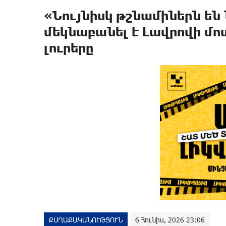
«Նույնիսկ թշնամիներն ե
մեկնաբանել է Լավրովի մ
լուրերը
ՔԱՂԱՔԱԿԱՆՈՒԹՅՈՒՆ
6 Հունիս, 2026 23:06