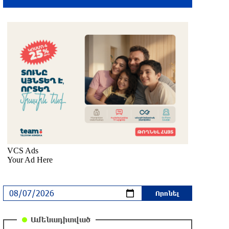
Սարյան փողոցի բնակարաններից
մեկում պայթյունի հետևանքով 55-
ամյա տղամարդը այրվածքներով
տեղափոխվել է «Այրվածքաբանության
ազգային կենտրոն»
մեկ ժամ առաջ
Սլովակիայի արևելքում արտակարգ
դրություն է հայտարարվել շոգի
ալիքների պատճառով
մեկ ժամ առաջ
Երթևեկության կազմակերպման
փոփոխություն տեղի կունենա
32 րոպե առաջ
Ամենադիտված
Հայաստանի հավաքականի նախկին