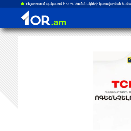
ստանի վրա
Բելառուսում պակասում է ԽՍՀՄ ժամանակների կառավարման համակ