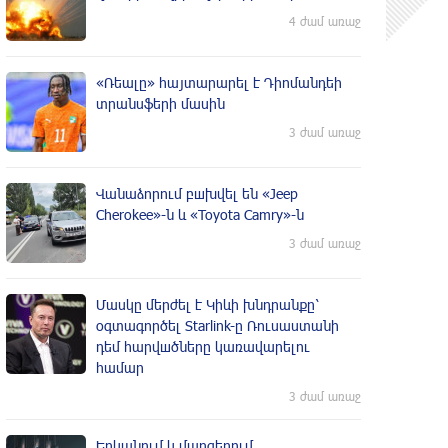
4 ժամ առաջ
«Ռեալը» հայտարարել է Դիոմանդեի
տրանսֆերի մասին
3 ժամ առաջ
Վանաձորում բшխվել են «Jeep
Cherokee»-ն և «Toyota Camry»-ն
3 ժամ առաջ
Մասկը մերժել է Կիևի խնդրանքը՝
օգտագործել Starlink-ը Ռուսաստանի
դեմ հարվшծները կառավարելու
համար
3 ժամ առաջ
Երևանում և մարզերում