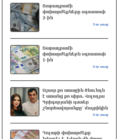
Տարադրամի
մարզիչը կգլխավորի Ղազախստանի
փոխարժեքները օգոստոսի
հավաքականը
2-ին
14 րոպե առաջ
5 օր առաջ
ԱԱԾ-ն զեկույց է ներկայացրել
4 րոպե առաջ
Տարադրամի
փոխարժեքներն օգոստոսի
1-ին
6 օր առաջ
Թրամփը ասել է, որ
հանրապետականները կարող են
պարտվել Կոնգրեսի միջանկյալ
Այսօր քո առաջին ծնունդն
ընտրություններում
է առանց քո սիրո. Վոլոդյա
23 րոպե առաջ
Գրիգորյանի դստեր
շնորհավորանքը՝ մայրիկին
Թուրքական ապրանքանիշը
6 օր առաջ
դադարեցնում է գործունեությունը
Ռուսաստանում
Դոլարի փոխարժեքը
մեկ ժամ առաջ
նվազել է. եվրոն մի փոքր