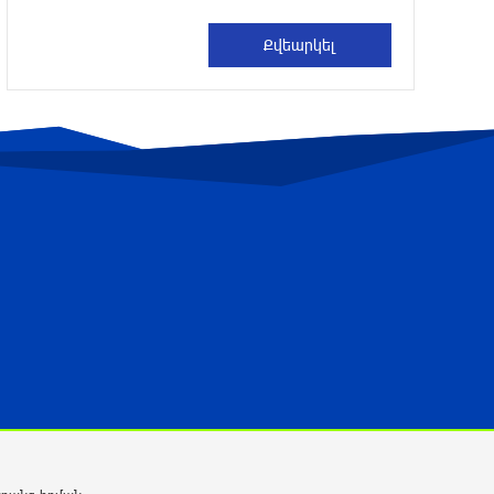
2 ժամ առաջ
Բրյանսկում ուժգին պայթյուն է տեղի
ունեցել․ ՌԴ
2 ժամ առաջ
Հայաստանի հավաքականի նախկին
գլխավոր մարզիչը նոր ազգային
ընտրանի է գլխավորել
3 ժամ առաջ
Պայմանները չեն կատարվել․ ՈՒԵՖԱ-ի
հայտարարությունը
3 ժամ առաջ
«Նոա»-ն ունի երկրպագուների