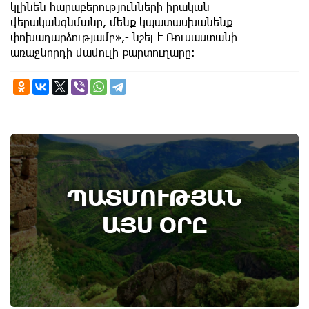
կլինեն հարաբերությունների իրական
վերականգնմանը, մենք կպատասխանենք
փոխադարձությամբ»,- նշել է Ռուսաստանի
առաջնորդի մամուլի քարտուղարը։
8th of August
ՊԱՏՄՈՒԹՅԱՆ
Տեղի է ունեցել Գառնիի ճակատամարտը.
պատմության այս օրը (8 օգոստոս)
ԱՅՍ ՕՐԸ