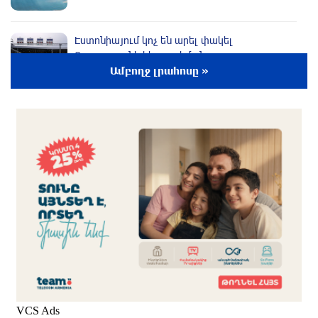
Էստոնիայում կոչ են արել փակել
Ռուսաստանի հետ սահմանը
Ամբողջ լրահոսը »
3 ժամ առաջ
Խաղաղությունն անհնար է առանց ՀՀ
ինքնիշխան տարածքից ադրբեջանական
զինվшծ ուժերի դուրսբերման․ Իշխան
Սաղաթելյան
3 ժամ առաջ
Տղամարդը ծեծել է շտապօգնության բժշկին և
վարորդին
2 ժամ առաջ
Իրական խաղաղությանն ուղղված թիվ մեկ
քայլը պետք է լիներ մեր բոլոր գերիների