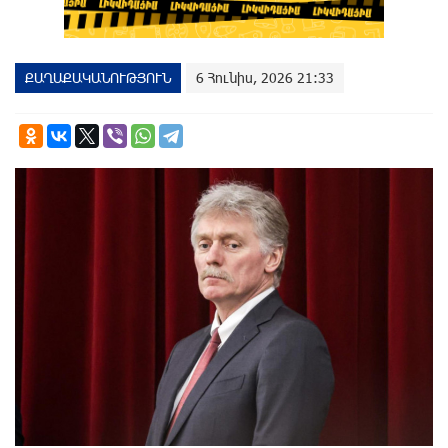
ՔԱՂԱՔԱԿԱՆՈՒԹՅՈՒՆ
6 Հունիս, 2026 21:33