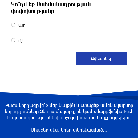
Կո՞ղմ եք Սահմանադրության
Ալիեւն ու Փաշինյանը հեռախոսազրույց են
փոփոխությանը
ունեցել
2 ժամ առաջ
Այո
Ոչ
Ռուսաստանից Ադրբեջանի տարածքով
Հայաստան է ուղարկվել 15 վագոն ցորեն և 10
վագոն քարածուխ
3 ժամ առաջ
Փորձագետ Խալաթյան. Հայաստանի դուրս
գալը ԵԱՏՄ-ից չի կարող հանգեցնել միության
փլուզմանը
3 ժամ առաջ
Բաժանորդագրվե՛ք մեր կայքին և ստացեք ամենակարևոր
նորությունները Ձեր համակարգչին կամ սմարթֆոնին Push
Հայկական կոնյակի և գինու վաճառքի անկում
հաղորդագրությունների միջոցով առանց կայք այցելելու։
3 ժամ առաջ
Միացեք մեզ, եղեք տեղեկացված...