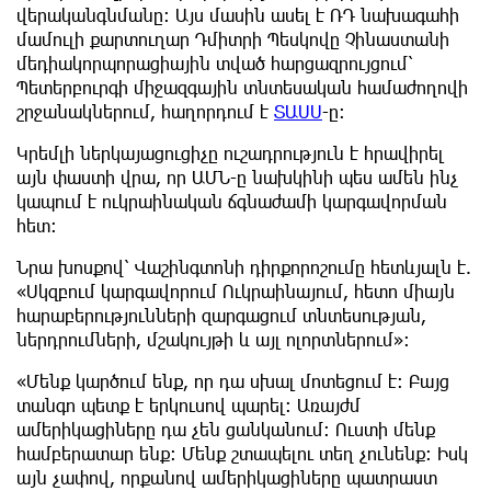
վերականգնմանը։ Այս մասին ասել է ՌԴ նախագահի
մամուլի քարտուղար Դմիտրի Պեսկովը Չինաստանի
մեդիակորպորացիային տված հարցազրույցում՝
Պետերբուրգի միջազգային տնտեսական համաժողովի
շրջանակներում, հաղորդում է
ՏԱՍՍ
-ը։
Կրեմլի ներկայացուցիչը ուշադրություն է հրավիրել
այն փաստի վրա, որ ԱՄՆ-ը նախկինի պես ամեն ինչ
կապում է ուկրաինական ճգնաժամի կարգավորման
հետ։
Նրա խոսքով՝ Վաշինգտոնի դիրքորոշումը հետևյալն է.
«Սկզբում կարգավորում Ուկրաինայում, հետո միայն
հարաբերությունների զարգացում տնտեսության,
ներդրումների, մշակույթի և այլ ոլորտներում»։
«Մենք կարծում ենք, որ դա սխալ մոտեցում է։ Բայց
տանգո պետք է երկուսով պարել։ Առայժմ
ամերիկացիները դա չեն ցանկանում։ Ուստի մենք
համբերատար ենք։ Մենք շտապելու տեղ չունենք։ Իսկ
այն չափով, որքանով ամերիկացիները պատրաստ