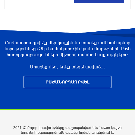
Հայաստանի հավաքականի նախկին մարզիչը
կգլխավորի Ղազախստանի հավաքականը
8 ժամ առաջ
ԱԱԾ-ն զեկույց է ներկայացրել
Բաժանորդագրվե՛ք մեր կայքին և ստացեք ամենակարևոր
8 ժամ առաջ
նորությունները Ձեր համակարգչին կամ սմարթֆոնին Push
հաղորդագրությունների միջոցով առանց կայք այցելելու։
Միացեք մեզ, եղեք տեղեկացված...
Թրամփը ասել է, որ հանրապետականները
կարող են պարտվել Կոնգրեսի միջանկյալ
ԲԱԺԱՆՈՐԴԱԳՐՎԵԼ
ընտրություններում
8 ժամ առաջ
Թուրքական ապրանքանիշը դադարեցնում է
գործունեությունը Ռուսաստանում
9 ժամ առաջ
2021 © Բոլոր իրավունքները պաշտպանված են: 1or.am կայքի
նյութերի օգտագործումն առանց հղման արգելվում է: