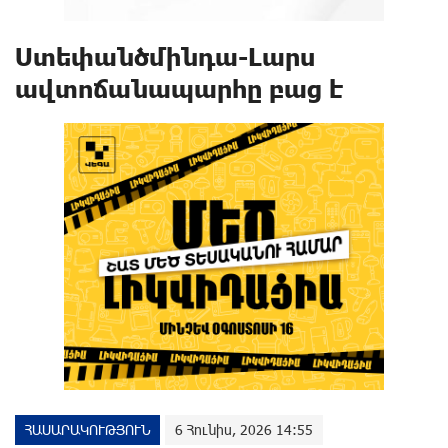
Ստեփանծմինդա-Լարս
ավտոճանապարհը բաց է
ՀԱՍԱՐԱԿՈՒԹՅՈՒՆ
6 Հունիս, 2026 14:55