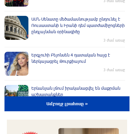
3 ժամ առաջ
ԱՄՆ Սենատը մեծամասնությամբ ընդունել է
Ռուսաստանի և Իրանի դեմ պատժամիջոցների
ընդլայնման օրինագիծը
3 ժամ առաջ
Երգչուհի Բեյոնսեն ​​4 դատական հայց է
ներկայացրել Թուրքիայում
3 ժամ առաջ
Երևանյան լճում իրականացվել են մաքրման
աշխատանքներ
4 ժամ առաջ
Ամբողջ լրահոսը »
Իտալական Սիցիլիա կղզում ժայթքել է Էտնա
հրաբուխը