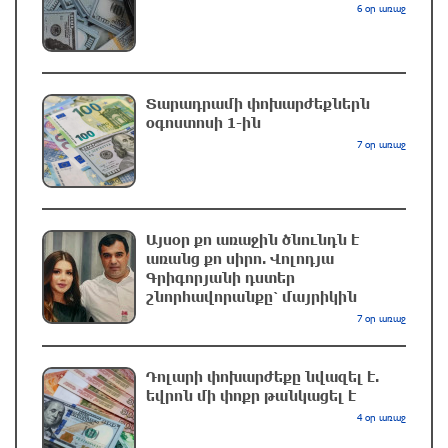
6 օր առաջ
5 ժամ առաջ
Երևանում և մարզերում էլեկտրաէներգիայի
ընդհատումներ կլինեն
Տարադրամի փոխարժեքներն
օգոստոսի 1-ին
6 ժամ առաջ
7 օր առաջ
Ստեփանավանում ռուս կին է փորձել
ինքնասպան լինել
6 ժամ առաջ
Այսօր քո առաջին ծնունդն է
առանց քո սիրո. Վոլոդյա
Գրիգորյանի դստեր
ԱՄՆ վերաքննիչ դատարանը արգելափակել է
շնորհավորանքը՝ մայրիկին
Թրամփի 400 միլիոն դոլար արժողությամբ
7 օր առաջ
Սպիտակ տան պարահանդեսային դահլիճի
նախագիծը
Դոլարի փոխարժեքը նվազել է.
6 ժամ առաջ
եվրոն մի փոքր թանկացել է
4 օր առաջ
Փրկարարները հայտանաբերել են մոլորված