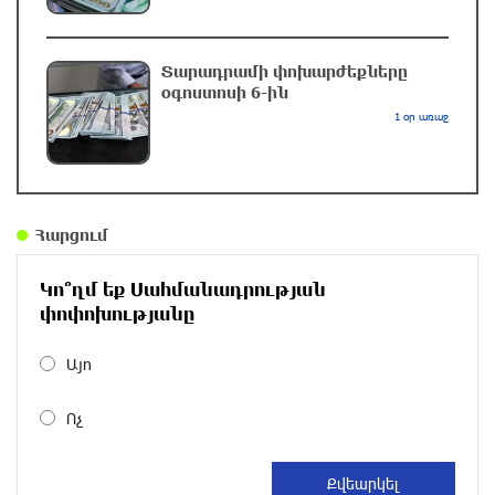
զբոսաշրջիկներին
7 ժամ առաջ
Տարադրամի փոխարժեքները
օգոստոսի 6-ին
Սարյան փողոցի բնակարաններից մեկում
1 օր առաջ
պայթյունի հետևանքով 55-ամյա տղամարդը
այրվածքներով տեղափոխվել է
«Այրվածքաբանության ազգային կենտրոն»
7 ժամ առաջ
Հարցում
Սլովակիայի արևելքում արտակարգ դրություն
Կո՞ղմ եք Սահմանադրության
է հայտարարվել շոգի ալիքների պատճառով
փոփոխությանը
7 ժամ առաջ
Այո
Երթևեկության կազմակերպման
փոփոխություն տեղի կունենա
Ոչ
7 ժամ առաջ