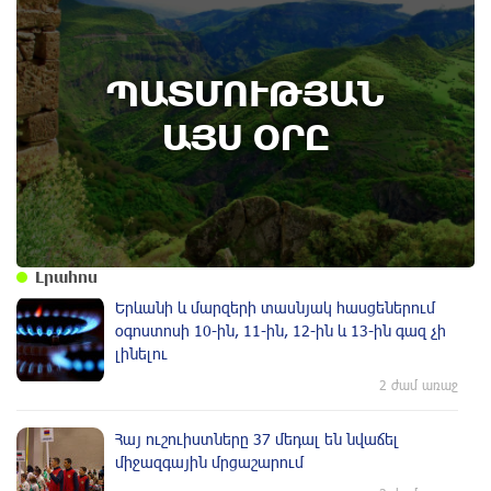
8th of August
ՊԱՏՄՈՒԹՅԱՆ
Բոյակի ճակատամարտի օր. պատմության
այս օրը (7 օգոստոս)
ԱՅՍ ՕՐԸ
Լրահոս
Երևանի և մարզերի տասնյակ հասցեներում
օգոստոսի 10-ին, 11-ին, 12-ին և 13-ին գազ չի
լինելու
2 ժամ առաջ
Հայ ուշուիստները 37 մեդալ են նվաճել
միջազգային մրցաշարում