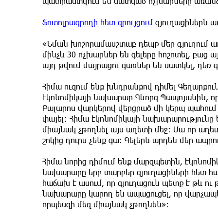
պատրաստվում են սատկած ոչխարները առանձն
Ֆոտոլրագրողի հետ զրույցում
գյուղացիներն աս
«Նման խոշորամասշտաբ դեպք մեր գյուղում առա
մինչև 30 ոչխարներ են գելերը հոշոտել, բաց 
այդ թվում մայրացու գառներ են սատկել, դեռ գ
Հիմա ուզում ենք խնդրանքով դիմել Գեղարքու
էկոնոմիկայի նախարար Գևորգ Պապոյանին, որ
Բալարոս վարկերով վերցրած մի կերպ պահում 
փայել։ Հիմա էկոնոմիկայի նախարարությունը 
միայնակ չթողնել այս աղետի մեջ։ Սա որ աղե
շոկից դուրս չենք գա։ Գելերն արդեն մեր ապր
Հիմա նորից դիմում ենք մարզպետին, էկոնոմի
նախարարը երբ տարբեր գյուղացիների հետ հա
հաճախ է ասում, որ գյուղացուն պետք է թև ու 
նախարարը կարող են ապացուցել, որ վարչապետ
որպեսզի մեզ միայնակ չթողնեն»։