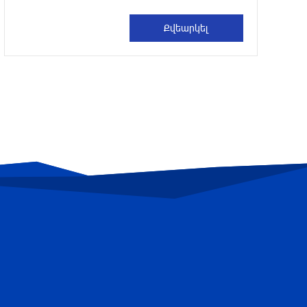
Կառավարությունը ազդարարել է
Հյուսիս - Հարավ ավտոմայրուղու
շինարարության մեկնարկը․
պատմության այս օրը (6 օգոստոս)
3 ժամ առաջ
Ինչո՞ւ է Հայաստանի
գյուղատնտեսությունը կորցնում իր
դիմադրողականությունը. «Փաստ»
2 ժամ առաջ
«Հրապարակ». Իրավունք չունեն իրենց
վիրավորվածությունը ցույց տալ
2 ժամ առաջ