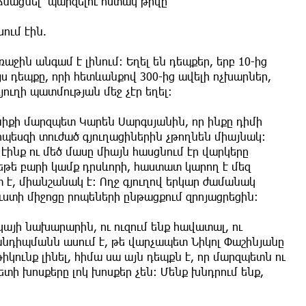
ացնել՝ պարզելու հստակ թիվը
ում էին.
ջին անգամ է լինում։ Եղել են դեպքեր, երբ 10-ից
այս դեպքը, որի հետևանքով 300-ից ավելի ոչխարներ,
յուղի պատմության մեջ չէր եղել։
նիքի մարզպետ Կարեն Սարգսյանին, որ ինքը դիմի
պեսզի տուժած գյուղացիներին չթողնեն միայնակ։
էինք ու մեծ մասը միայն հասցնում էր վարկերը
եթե բարի կամք դրսևորի, հաստատ կարող է մեզ
տ է, միանշանակ է։ Ողջ գյուղով երկար ժամանակ
ուստի միջոցը րոպեների ընթացքում զրոյացրեցին։
կայի նախարարին, ու ուզում ենք հավատալ, ու
նդիպմանն ասում է, թե վարչապետ Նիկոլ Փաշինյանը
թիկունք լինել, հիմա սա այն դեպքն է, որ մարզպետն ու
ի խոսքերը լոկ խոսքեր չեն։ Մենք խնդրում ենք,