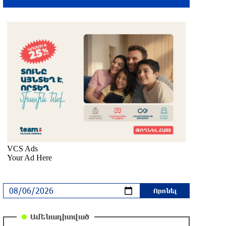
4 ժամ առաջ
Այս տարի Ռուսաստանի և Հայաստանի
ապրանքաշրջանառությունը կրճատվել
է երկու երրորդով. Ալեքսեյ Օվերչուկ
3 ժամ առաջ
Ինչո՞ւ է Հաջիևն ավելի վստահ, քան
Փաշինյանը․ Սուրեն Սուրենյանց
3 ժամ առաջ
«Ժողովուրդ». Իշխանությունները
լուծել են Կոտայքի մարզպետի
թեկնածուի հարցը
3 ժամ առաջ
Ամենադիտված
«Սուրբ Աստվածամայր» ԲԿ–ում