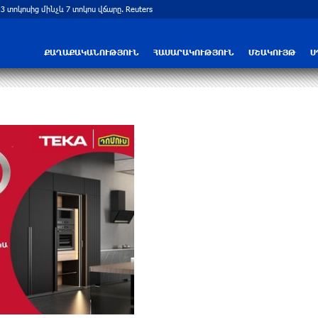
 տոկոսից մինչև 7 տոկոս վճարը. Reuters
Որպես անհետ կորած որոնվում է Վահ
ՔԱՂԱՔԱԿԱՆՈՒԹՅՈՒՆ
ՀԱՍԱՐԱԿՈՒԹՅՈՒՆ
ՄՇԱԿՈՒՅԹ
Ս