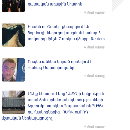
դատական առաջին նիստին
4 ժամ առաջ
Իրանն ու Օմանը քննարկում են
Հորմուզի նեղուցով անցման համար 3
տոկոսից մինչև 7 տոկոս վճարը. Reuters
4 ժամ առաջ
Որպես անհետ կորած որոնվում է
Վահագ Մարտիրոսյանը
4 ժամ առաջ
Մենք նկատում ենք ՆԱՏՕ-ի երկրների և
առանձին արևմտյան պետությունների
ձգտումը՝ «պոկել» Հայաստանին ՀԱՊԿ
դաշնակիցներից․ ՀԱՊԿ-ում ՌԴ
մշտական ներկայացուցիչ
4 ժամ առաջ