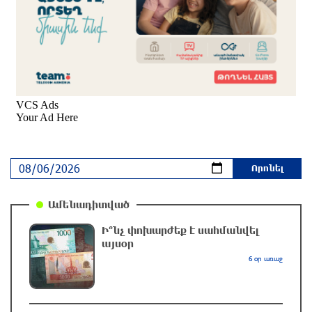
Զովունի-Եղվարդ ճանապարհին բախվել են
«Alfa Romeo»-ն և «Opel»-ը. կա վիրավոր
45 րոպե առաջ
Իրանն ու Օմանը համաձայնեցրել են Հորմուզի
նեղուցով նոր երթուղու կոորդինատները
26 րոպե առաջ
Կեղծ էջով քաղաքացիներին առաջարկվում է
մասնակցել խաղարկության․ զգուշացում
7 րոպե առաջ
Ամենադիտված
Ի՞նչ փոխարժեք է սահմանվել
Հարավային Լիբանանում պայթյունի
այսօր
հետևանքով զոհվել է առնվազն երկու
6 օր առաջ
իսրայելցի զինծառայող
10 րոպե առաջ