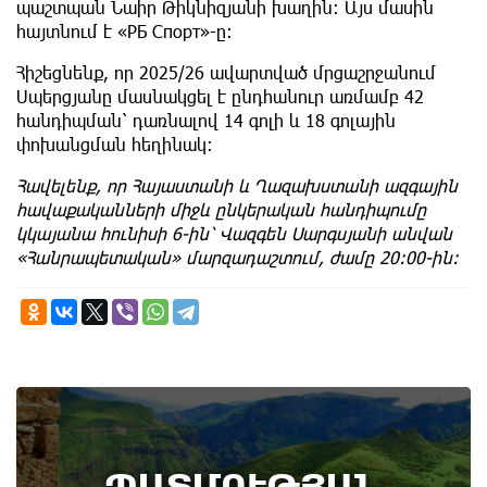
պաշտպան Նաիր Թիկնիզյանի խաղին։ Այս մասին
հայտնում է «РБ Спорт»-ը։
​Հիշեցնենք, որ 2025/26 ավարտված մրցաշրջանում
Սպերցյանը մասնակցել է ընդհանուր առմամբ 42
հանդիպման՝ դառնալով 14 գոլի և 18 գոլային
փոխանցման հեղինակ։
Հավելենք, որ Հայաստանի և Ղազախստանի ազգային
հավաքականների միջև ընկերական հանդիպումը
կկայանա հունիսի 6-ին՝ Վազգեն Սարգսյանի անվան
«Հանրապետական» մարզադաշտում, ժամը 20։00-ին։
6th of August
ՊԱՏՄՈՒԹՅԱՆ