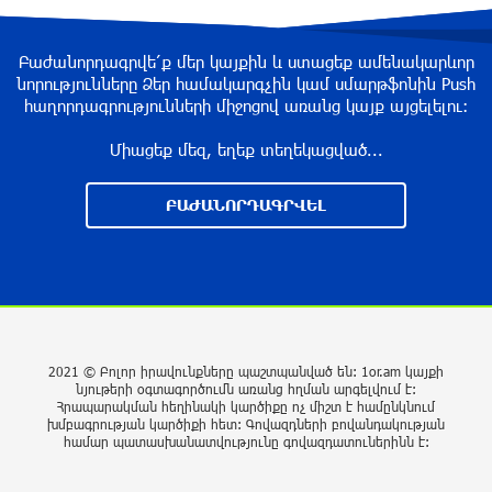
Մեքենաներից գողություններ և շորթում
Երևանում. բացահայտվել է «Տեսլայով»
Բաժանորդագրվե՛ք մեր կայքին և ստացեք ամենակարևոր
հանցավոր խումբը
նորությունները Ձեր համակարգչին կամ սմարթֆոնին Push
3 ժամ առաջ
հաղորդագրությունների միջոցով առանց կայք այցելելու։
Միացեք մեզ, եղեք տեղեկացված...
Նոր հաղորդագրություն՝ Wildberries-ից․ ի՞նչ
են ասում ընկերությունից
ԲԱԺԱՆՈՐԴԱԳՐՎԵԼ
3 ժամ առաջ
Ծովագյուղում ապօրինի պահվող գայլերը
հանձնվել են մասնագետների խնամքին.
Քաղաքացու նկատմամբ նշանակվել է
վարչական տուգանք
2021 © Բոլոր իրավունքները պաշտպանված են: 1or.am կայքի
3 ժամ առաջ
նյութերի օգտագործումն առանց հղման արգելվում է:
Հրապարակման հեղինակի կարծիքը ոչ միշտ է համընկնում
խմբագրության կարծիքի հետ: Գովազդների բովանդակության
Microsoft-ը հայտարարել է ռուսական «Storm-
համար պատասխանատվությունը գովազդատուներինն է:
2945»-ի կողմից լայնածավալ
կիբերհարձակման մասին