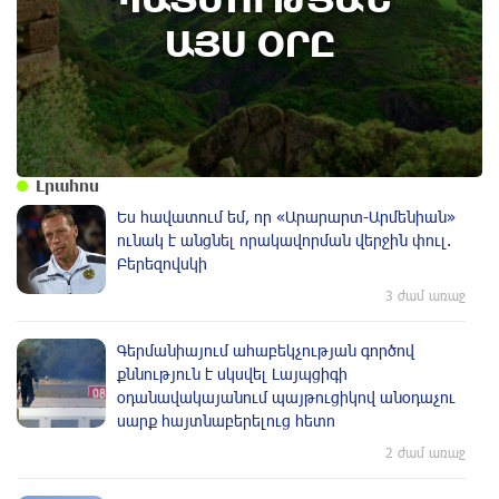
Տավուշի մարզի Ոսկեպարում հայ-ռուսական
համագործակցության շրջանակում ռուս
ԱՅՍ ՕՐԸ
սահմանապահներ են տեղակայվել․
պատմության այս օրը (5 օգոստոս)
Լրահոս
Ես հավատում եմ, որ «Արարարտ-Արմենիան»
ունակ է անցնել որակավորման վերջին փուլ.
Բերեզովսկի
3 ժամ առաջ
Գերմանիայում ահաբեկչության գործով
քննություն է սկսվել Լայպցիգի
օդանավակայանում պայթուցիկով անօդաչու
սարք հայտնաբերելուց հետո
2 ժամ առաջ