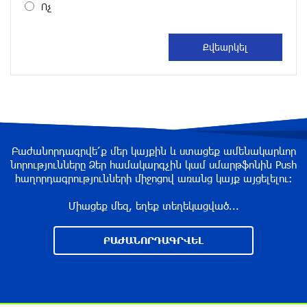
Ոչ
Էջմիածնում կանխվել է անչափահասների
վրեժխնդրությունը․ զինված խումբը
դարանակալել էր խանութի մոտ
14 ժամ առաջ
Ջրափրկարարները քաղաքացիներին անվնաս
մոտեցրել են ափ․ նրանց կյանքին վտանգ չի
սպառնում
14 ժամ առաջ
Բաժանորդագրվե՛ք մեր կայքին և ստացեք ամենակարևոր
նորությունները Ձեր համակարգչին կամ սմարթֆոնին Push
Իրանի գերագույն առաջնորդ Խամենեին
հաղորդագրությունների միջոցով առանց կայք այցելելու։
հանդիպել է Մասուդ Փեզեշքիանի հետ
Միացեք մեզ, եղեք տեղեկացված...
14 ժամ առաջ
ԲԱԺԱՆՈՐԴԱԳՐՎԵԼ
Reuters․ Դեմոկրատները լայնածավալ
հետաքննություններ են պատրաստում
Թրամփի և նրա գործարար շրջապատի
նկատմամբ