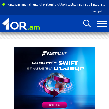
ստները մասնակցում են «Spilimbergo International 2026»
Իսրայելը թույլ չի տա միջnւկային զենքի առկայությունն Իրանում՝ անկախ գործարքից. Նեթանյահու
Հայերեն