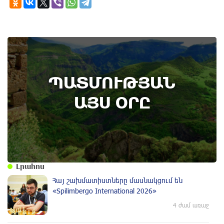
10th of August
ՊԱՏՄՈՒԹՅԱՆ
Անտառային հրդեհներից պաշտպանության
օր. պատմության այս օրը (9 օգոստոս)
ԱՅՍ ՕՐԸ
Լրահոս
Հայ շախմատիստները մասնակցում են
«Spilimbergo International 2026»
4 ժամ առաջ