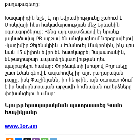
քաղաքագետը։
Խազարիդին նշել է, որ Եվրամիությունը շահում է
Մոսկվայի հետ հակամարտության մեջ Երևանին
օգտագործելուց։ Հենց այդ պատճառով էլ նրանք
լայնածավալ PR արշավ են անցկացնում ներգրավելով
Վլադիմիր Զելենսկիին և Էմանուել Մակրոնին, ինչպես
նաև 15 միլիոն եվրո են հատկացրել Հայաստանին,
ենթադրաբար ապատեղեկատվության դեմ
պայքարելու համար։ Փորձագետի խոսքով Բրյուսելը
շատ էժան գնով է ապահովել իր այդ քաղաքական
քայլը, իսկ Փաշինյանն, իր հերթին, այն օգտագործում
է իր նախընտրական արշավի հիմնական ուղերձները
փոխանցելու համար։
Նյութը հրապարակման պատրաստեց Կամո
Խաչիկյանը
www.1or.am