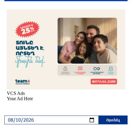
ՀՀ տարածքում ավտոճանապարհներն
անցանելի են
3 ժամ առաջ
Թրամփը հայտարարել է, որ ԱՄՆ-ն Իրանի
հետ «զուսպ է գործում»՝ ընդգծելով
տնտեսական ճնշումը. Axios
3 ժամ առաջ
Իրանի խորհրդարանական հանձնաժողովը
հավանություն է տվել Հորմուզի նեղուցի
վերաբերյալ օրինագծին
3 ժամ առաջ
Առնվազն յոթ մարդ է զոհվել Եմենի Էլ-Մահա
նավահանգստի վրա առավոտյան հութիների
հարձակման հետևանքով. Al Jazeera