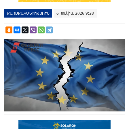
ՔԱՂԱՔԱԿԱՆՈՒԹՅՈՒՆ
6 Հունիս, 2026 9:28