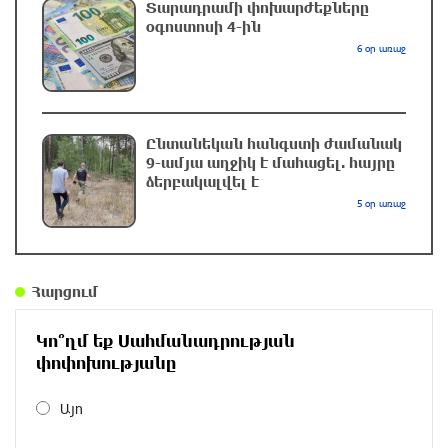
ՀՀ-ն պատրաստակամ է խորացնելու
Տարադրամի փոխարժեքները
Սինգապուրի հետ համագործակցությունը․
օգոստոսի 4-ին
Փաշինյան
6 օր առաջ
13 ժամ առաջ
Իսրայելը մերժում է Գազայի վերաբերյալ
Ընտանեկան հանգստի ժամանակ
Խաղաղության խորհրդի 15 կետանոց
9-ամյա աղջիկ է մահացել. հայրը
ծրագիրը․ Նեթանյահու
ձերբակալվել է
13 ժամ առաջ
5 օր առաջ
Հրդեհ Սոլակ բնակավայրում․ կանխվել է
հրդեհի տարածումը
Հարցում
13 ժամ առաջ
Կո՞ղմ եք Սահմանադրության
Հռոմի պապը կրկին կոչ է արել դադարեցնել
փոփոխությանը
Ուկրաինայում պատերազմը
14 ժամ առաջ
Այո