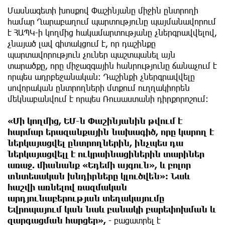
Մասնագետի խոսքով Փաշինյանը միջին ընտրողի
համար Ղարաբաղում պարտությունը պայմանավորում
է ՀԱՊԿ-ի կողմից հակամարտությանը չներգրավվելով,
չնայած լավ գիտակցում է, որ դաշինքը
պարտավորություն չուներ պաշտպանել այն
տարածքը, որը միջազգային հանրությունը ճանաչում է
որպես ադրբեջանական։ Դաշինքի չներգրավվելը
սովորական ընտրողների մտքում ուղղակիորեն
մեկնաբանվում է որպես Ռուսաստանի դիրքորոշում։
«Մի կողմից, ԵՄ-ն Փաշինյանին թվում է
հարմար երազանքային նախագիծ, որը կարող է
ներկայացվել ընտրողներին, ինչպես դա
ներկայացվելլ է ուկրաինացիներին տարիներ
առաջ. միանանք «Եդեմի այգուն», և բոլոր
տնտեսական խնդիրները կլուծվեն»։ Նաև
հաշվի առնելով ռազմական
արդյունաբերության տեղակայումը
Եվրոպայում կան նաև բանակի բարեփոխման և
զարգացման հարցեր»,
- բացատրել է