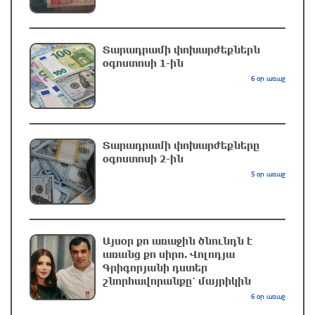
գագաթը
6 ժամ առաջ
Տարադրամի փոխարժեքներն
օգոստոսի 1-ին
Վթար Լոռու մարզում․ փրկարարները
6 օր առաջ
վարորդին դուրս են բերել արգելափակումից
6 ժամ առաջ
Տարադրամի փոխարժեքները
Երևանում երթուղիների փոփոխություն կլինի
օգոստոսի 2-ին
7 ժամ առաջ
5 օր առաջ
UFC 331 մրցաշարում Ծառուկյան-Օլիվեյրա
մենամարտի չեղարկման պատճառը
Այսօր քո առաջին ծնունդն է
բացահայտվել է
առանց քո սիրո. Վոլոդյա
Գրիգորյանի դստեր
7 ժամ առաջ
շնորհավորանքը՝ մայրիկին
6 օր առաջ
ՆԳՆ-ն՝ աղբակույտի տակ մնացած