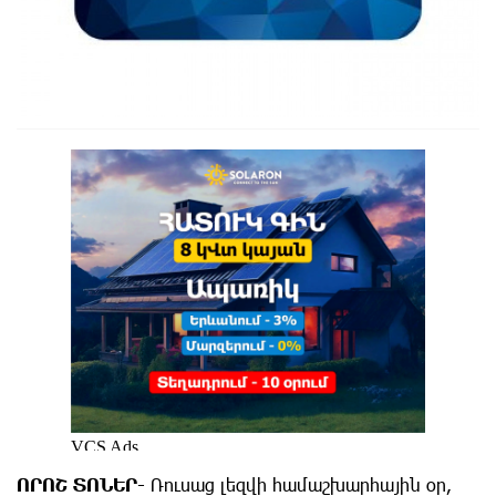
ՈՐՈՇ ՏՈՆԵՐ-
Ռուսաց լեզվի համաշխարհային օր,