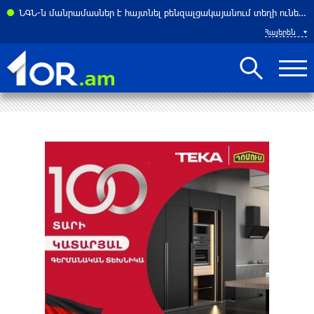
ի նեղուցով անցման համար 3 տոկոսից մինչև 7 տոկոս վճարը. Reuters
ՆԳՆ-ն մանրամասներ է հայտնել բենզալցակայանում տեղի ունեցած պայթյունից
Հայերեն