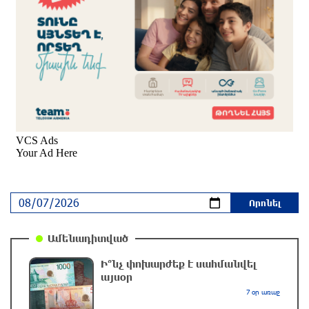
5 ժամ առաջ
Հնդկաստանի և Իսրայելի վարչապետները
քննարկել են Մերձավոր Արևելքում տիրող
իրավիճակը
5 ժամ առաջ
Մալաթիա-Սեբաստիա վարչական շրջանում
արմատից փտած հերթական ծառն է
տապալվել
5 ժամ առաջ
Իրանը և Օմանը պլանավորում են փոխել
Հորմուզի նեղուցի նավագնացության
Ամենադիտված
կառուցվածքը
6 ժամ առաջ
Ի՞նչ փոխարժեք է սահմանվել
այսօր
8-ամյա Մոնթե Մուրադյանն ու Սյունե
7 օր առաջ
Քոսակյանը հաղթահարել են Արարատի