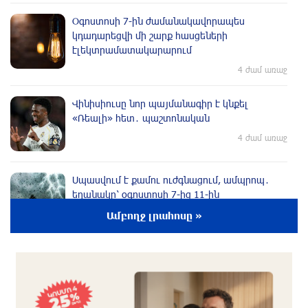
Օգոստոսի 7-ին ժամանակավորապես
կդադարեցվի մի շարք հասցեների
էլեկտրամատակարարում
4 ժամ առաջ
Վինիսիուսը նոր պայմանագիր է կնքել
«Ռեալի» հետ․ պաշտոնական
4 ժամ առաջ
Սպասվում է քամու ուժգնացում, ամպրոպ․
եղանակը՝ օգոստոսի 7-ից 11-ին
5 ժամ առաջ
Ամբողջ լրահոսը »
Խոշոր հրդեհ՝ Երևանի Սիլիկյան թաղամասի
հարևանությամբ գտնվող աղբավայրում.
կրակն ու ծուխը տեսանելի են մի քանի
կիլոմետրից