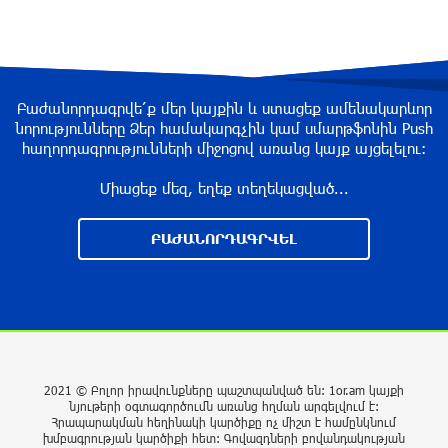
ՌԴ-ն պատրաստ է շարունակել Հայաստանի
երկաթուղիների կոնցեսիոն կառավարումը.
Օվերչուկ
9 ժամ առաջ
Բաժանորդագրվե՛ք մեր կայքին և ստացեք ամենակարևոր
Հայաստանի բնակչության թիվը շուրջ 7
նորությունները Ձեր համակարգչին կամ սմարթֆոնին Push
հազարով ավելացել է
հաղորդագրությունների միջոցով առանց կայք այցելելու։
9 ժամ առաջ
Միացեք մեզ, եղեք տեղեկացված...
Իսրայելի ՊԲ-ն հարձակվել է Լիբանանում
ԲԱԺԱՆՈՐԴԱԳՐՎԵԼ
«Հըզբոլլահ»-ի հրամանատարական կետերի և
պահեստների վրա
9 ժամ առաջ
«Ռեալ Մադրիդ»-ն ու «ՌԲ Լայպցիգը»
համաձայնության են եկել Յան Դիոմանդեի
2021 © Բոլոր իրավունքները պաշտպանված են: 1or.am կայքի
տրանսֆերի վերաբերյալ
նյութերի օգտագործումն առանց հղման արգելվում է:
Հրապարակման հեղինակի կարծիքը ոչ միշտ է համընկնում
10 ժամ առաջ
խմբագրության կարծիքի հետ: Գովազդների բովանդակության