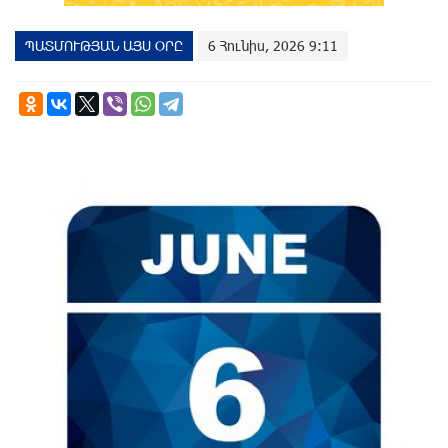
ՊԱՏՄՈՒԹՅԱՆ ԱՅՍ ՕՐԸ
6 Հունիս, 2026 9:11