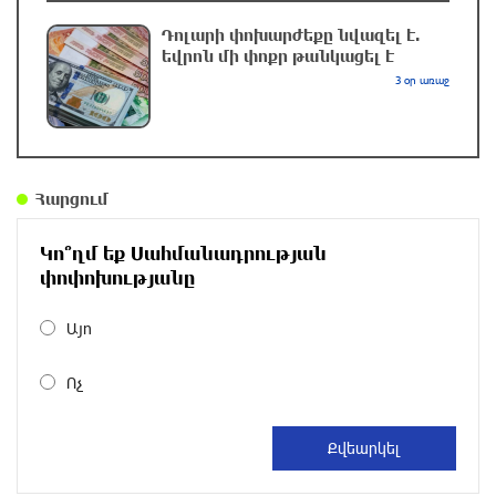
քաղաքացու մահվան մասին
Դոլարի փոխարժեքը նվազել է.
7 ժամ առաջ
եվրոն մի փոքր թանկացել է
3 օր առաջ
Ավտովթար՝ Կոտայքի մարզում. Զովունի-
Եղվարդ ճանապարհին բախվել են «Alfa
Romeo»-ն և «Opel»-ը. կա վիրավոր
8 ժամ առաջ
Հարցում
Արժևորվում է Շիրակի երգիծական
Կո՞ղմ եք Սահմանադրության
բանահյուսությունը
փոփոխությանը
8 ժամ առաջ
Այո
Վրաստանում պետական ​​պաշտոնյային
Ոչ
կաշառելու փորձի համար քաղաքացի է
ձերբակալվել
8 ժամ առաջ