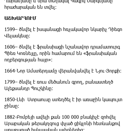
Ղարամյանը և նրա տեղակալ Գագիկ Սարգսյանը
հրաժարական են տվել:
ԱՇԽԱՐՀՈՒՄ
1599– ծնվել է իսպանացի հռչակավոր նկարիչ Դիեգո
Վելասկեսը։
1606– ծնվել է ֆրանսիացի նշանավոր դրամատուրգ
Պիեռ Կոռնեյլը, որին համարում են «ֆրանսիական
ողբերգության հայր»։
1664-Նոր Ամստերդամը վերանվանվել է Նյու-Յորքի:
1799– ծնվել է ռուս մեծանուն գրող, բանաստեղծ
Ալեքսանդր Պուշկինը։
1850-Լևի Ստրաուսը ստեղծել է իր առաջին կապույտ
ջինսը:
1882-Բոմբեյի ավելի քան 100 000 բնակիչէ զոհվել
Արաբական թերակղզուց փչած ցիկլոնի հետևանքով
առաջացած հսկայական ալիքներից: