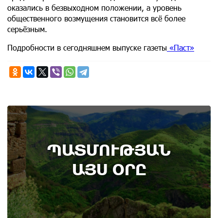
оказались в безвыходном положении, а уровень
общественного возмущения становится всё более
серьёзным.
Подробности в сегодняшнем выпуске газеты
«Паст»
8th of August
ՊԱՏՄՈՒԹՅԱՆ
Административный суд удовлетворил иск ААЦ
по делу монастыря Ованаванк
ԱՅՍ ՕՐԸ