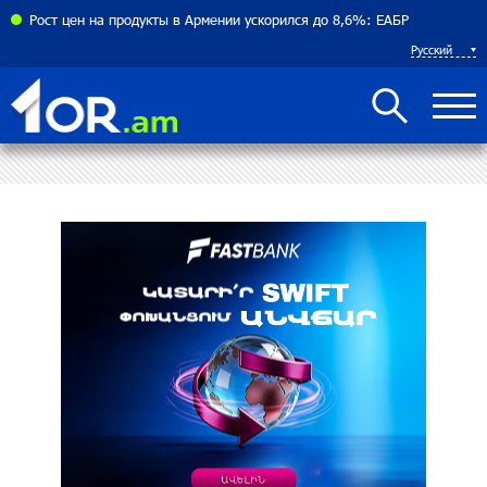
соглашения между Арменией и Азербайджаном близко
Рост цен на продукты в Армении ускорился до 8,6%: ЕАБР
Русский