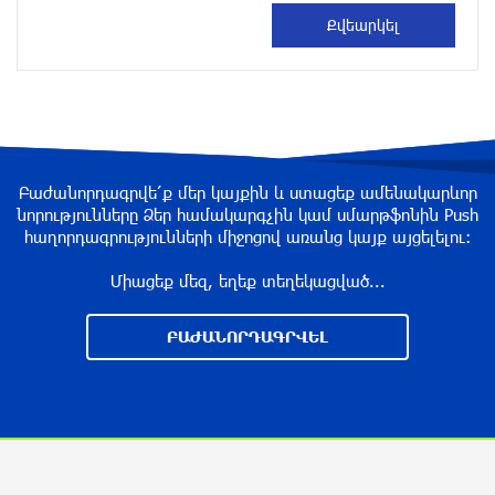
избежать энергодефицита в Армении: Алексей
Лихачёв
около одного месяца назад
Армения заинтересована в полноценном
участии в ЕАЭС: Пашинян
около одного месяца назад
Բաժանորդագրվե՛ք մեր կայքին և ստացեք ամենակարևոր
նորությունները Ձեր համակարգչին կամ սմարթֆոնին Push
հաղորդագրությունների միջոցով առանց կայք այցելելու։
На автодороге Ереван-Севан произошел
камнепад
Միացեք մեզ, եղեք տեղեկացված...
около одного месяца назад
ԲԱԺԱՆՈՐԴԱԳՐՎԵԼ
Оппозиция Грузии отказалась от мандатов и
получила обратный эффект: Нарек Карапетян
около одного месяца назад
Российская теннисистка Алина Чараева будет