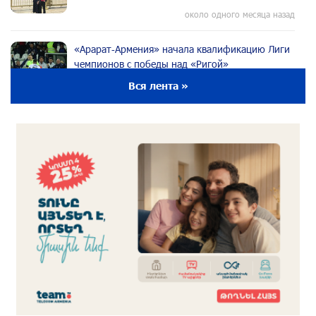
около одного месяца назад
«Арарат‑Армения» начала квалификацию Лиги
чемпионов с победы над «Ригой»
около одного месяца назад
Вся лента »
Пакистанский самолет пропал с радаров над
Аравийским морем
около одного месяца назад
Вопрос об аресте Чалабяна дошел до
Европейского парламента: «Паст»
около одного месяца назад
Почему стало модно «отчитывать» оппозицию,
и чего на самом деле ожидает общество?
«Паст»