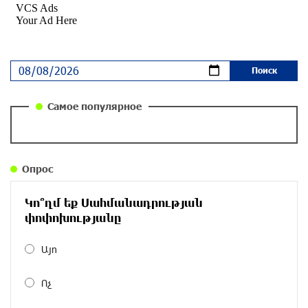
около одного месяца назад
Ложная дилемма мандатов: почему тема
парламентского бойкота оппозиции - пустая
повестка дня? «Паст»
около одного месяца назад
Самое популярное
Правовой терроризм как начало падения
власти: пример Гагика Царукяна и горькие
уроки истории: «Паст»
Опрос
около одного месяца назад
Կո՞ղմ եք Սահմանադրության
Размик Марукян стал обладателем бронзовой
փոփոխությանը
медали XV Международного конкурса артистов
балета
Այո
около одного месяца назад
Ոչ
«Росатом» готов построить новые АЭС, чтобы