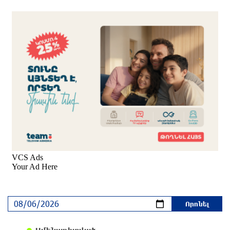
Արամ Վարդևանյանի թեկնածությանը․ Աննա
Գրիգորյան
4 ժամ առաջ
Գյումրում այրվել է «GAZelle» մակնիշի
բեռնատարը
4 ժամ առաջ
Ջուր չի լինելու․ հասցեներ
4 ժամ առաջ
Այս տարի Ռուսաստանի և Հայաստանի
ապրանքաշրջանառությունը կրճատվել է
երկու երրորդով. Ալեքսեյ Օվերչուկ
4 ժամ առաջ