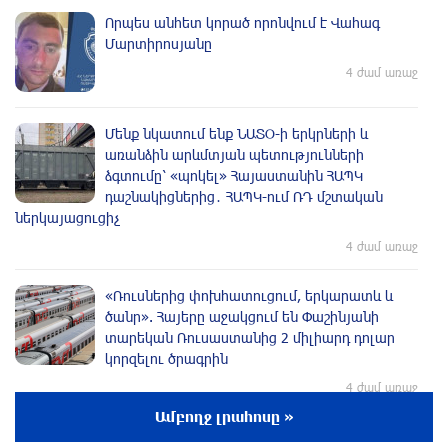
Որպես անհետ կորած որոնվում է Վահագ
Մարտիրոսյանը
4 ժամ առաջ
Մենք նկատում ենք ՆԱՏՕ-ի երկրների և
առանձին արևմտյան պետությունների
ձգտումը՝ «պոկել» Հայաստանին ՀԱՊԿ
դաշնակիցներից․ ՀԱՊԿ-ում ՌԴ մշտական
ներկայացուցիչ
4 ժամ առաջ
«Ռուսներից փոխհատուցում, երկարատև և
ծանր». Հայերը աջակցում են Փաշինյանի
տարեկան Ռուսաստանից 2 միլիարդ դոլար
կորզելու ծրագրին
4 ժամ առաջ
Ամբողջ լրահոսը »
«Հայաստան» դաշինքը կողմ է քվեարկելու