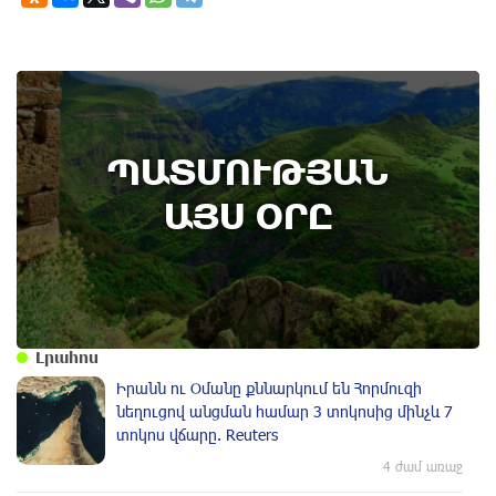
6th of August
ՊԱՏՄՈՒԹՅԱՆ
Կառավարությունը ազդարարել է Հյուսիս -
Հարավ ավտոմայրուղու շինարարության
ԱՅՍ ՕՐԸ
մեկնարկը․ պատմության այս օրը (6
օգոստոս)
Լրահոս
Իրանն ու Օմանը քննարկում են Հորմուզի
նեղուցով անցման համար 3 տոկոսից մինչև 7
տոկոս վճարը. Reuters
4 ժամ առաջ