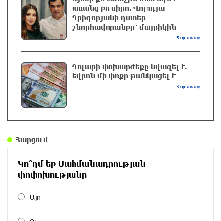
3 ժամ առաջ
առանց քո սիրո. Վոլոդյա
Գրիգորյանի դստեր
շնորհավորանքը՝ մայրիկին
«Հրապարակ». Մեղրին կարեւոր է` չի կարելի
5 օր առաջ
«պռավալ տալ. Կենաց մահու կռիվ ենք
տալու»
3 ժամ առաջ
Դոլարի փոխարժեքը նվազել է.
եվրոն մի փոքր թանկացել է
3 օր առաջ
Իրանը երբեք միջnւկային զինшմթերք չի
ունենա, և ԱՄՆ-ը կօգտագործի իր ունեցած
բոլոր գործիքները, որ այդ հարցը հասցնի
ճիշտ հանգուցալուծման․ Վենս
3 ժամ առաջ
Հարցում
Եվրոպական երազանք աղքատության
Կո՞ղմ եք Սահմանադրության
հետհամով. առևտրային ճգնաժամը մտել է
փոփոխությանը
վտանգավոր փուլ. «Փաստ»
3 ժամ առաջ
Այո
«Փտած ծիրանի դիվանագիտություն».