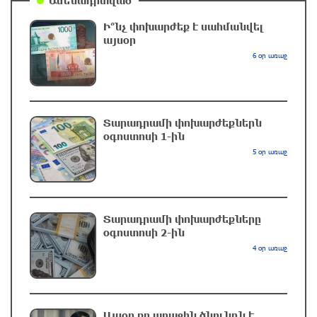
Ամենադիտված
Ինչո՞ւ է Հաջիևն ավելի վստահ, քան
Փաշինյանը․ Սուրեն Սուրենյանց
Ի՞նչ փոխարժեք է սահմանվել
3 ժամ առաջ
այսօր
6 օր առաջ
«Ժողովուրդ». Իշխանությունները լուծել են
Կոտայքի մարզպետի թեկնածուի հարցը
3 ժամ առաջ
Տարադրամի փոխարժեքներն
օգոստոսի 1-ին
5 օր առաջ
«Սուրբ Աստվածամայր» ԲԿ–ում բժիշկները
փրկել են 5-ամյա օտարերկրացի տղայի
կյանքը, որին ծնողները հայտնաբերել էին
լողավազանում
Տարադրամի փոխարժեքները
3 ժամ առաջ
օգոստոսի 2-ին
4 օր առաջ
Չեմ կարող մեկնաբանել Ձեր կողմից նշված
անձի խոսքը, բայց մենք ասել ենք, որ ուզում
ենք ունենալ նոր Սահմանադրություն.
Գալյանը՝ Հաջիևի հայտարարության մասին
Այսօր քո առաջին ծնունդն է