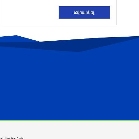
10 ժամ առաջ
Պայթյուն՝ Իրանում․ հաղորդվում է
զոհերի ու վիրավորների մասին
10 ժամ առաջ
«Ռեալը» հայտարարել է Դիոմանդեի
տրանսֆերի մասին
10 ժամ առաջ
Վանաձորում բшխվել են «Jeep
Cherokee»-ն և «Toyota Camry»-ն
11 ժամ առաջ
Մասկը մերժել է Կիևի խնդրանքը՝
օգտագործել Starlink-ը Ռուսաստանի