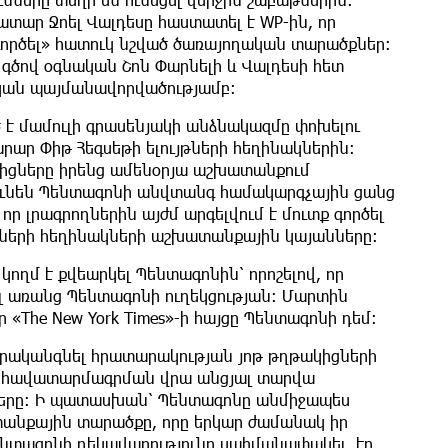
տար Ջոել Վալդեսը հաստատել է WP-ին, որ
 գործել» հատուկ նշված ծառայողական տարածքներ։
գծով օգնական Շոն Փարնելի և Վալդեսի հետ
կան պայմանավորվածությամբ։
 է մամուլի գրասենյակի անձնակազմը փոխելու
ար Փիթ Հեգսեթի ելույթների հեղինակներին։
կիցները իրենց ամենօրյա աշխատանքում
 ունեն Պենտագոնի անվտանգ համակարգչային ցանց
 որ լրագրողներին այժմ արգելվում է մուտք գործել
յթների հեղինակների աշխատանքային կայանները։
ողմ է քվեարկել Պենտագոնին՝ որոշելով, որ
ել առանց Պենտագոնի ուղեկցության։ Մարտին
«The New York Times»-ի հայցը Պենտագոնի դեմ։
երականգնել հրատարակության յոթ թղթակիցների
րի հավատարմագրման վրա անցյալ տարվա
երը։ Ի պատասխան՝ Պենտագոնը անմիջապես
տանքային տարածքը, որը երկար ժամանակ իր
 Պենտագոնի ղեկավարությունը սահմանափակել էր