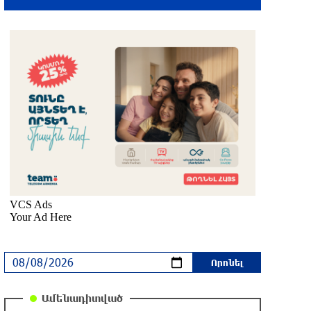
Սև ծովից մոտենում է ցիկլոն, որը
կբերի զովություն և խոնավություն․
Գագիկ Սուրենյան (տեսանյութ)
2 ժամ առաջ
«Հրապարակ». Որքան գումար են
վաստակում կին նախարարներն ու
նրանց ամուսինները
42 րոպե առաջ
Հաջորդը զինվորականներն են.
«Հրապարակ»
41 րոպե առաջ
Ռուսաստանը խմբային հարվածներ է
հասցրել Ուկրաինային
Ամենադիտված
21 րոպե առաջ