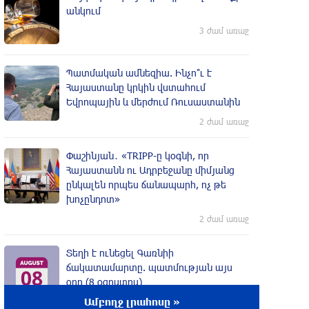
անկում
3 ժամ առաջ
Պատմական ամնեզիա. Ինչո՞ւ է
Հայաստանը կրկին վստահում
Եվրոպային և մերժում Ռուսաստանին
2 ժամ առաջ
Փաշինյան․ «TRIPP-ը կօգնի, որ
Հայաստանն ու Ադրբեջանը միմյանց
ընկալեն որպես ճանապարհ, ոչ թե
խոչընդոտ»
2 ժամ առաջ
Տեղի է ունեցել Գառնիի
ճակատամարտը. պատմության այս
օրը (8 օգոստոս)
Ամբողջ լրահոսը »
2 ժամ առաջ