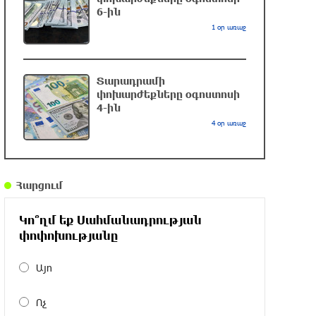
6-ին
1 օր առաջ
ԱՄՆ Սենատը մեծամասնությամբ
ընդունել է Ռուսաստանի և Իրանի դեմ
պատժամիջոցների ընդլայնման
Տարադրամի
օրինագիծը
փոխարժեքները օգոստոսի
9 ժամ առաջ
4-ին
4 օր առաջ
Երգչուհի Բեյոնսեն ​​4 դատական հայց է
ներկայացրել Թուրքիայում
9 ժամ առաջ
Հարցում
Երևանյան լճում իրականացվել են
Կո՞ղմ եք Սահմանադրության
մաքրման աշխատանքներ
փոփոխությանը
9 ժամ առաջ
Այո
Իտալական Սիցիլիա կղզում ժայթքել է
Ոչ
Էտնա հրաբուխը