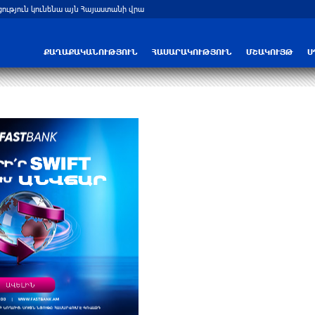
ցություն կունենա այն Հայաստանի վրա
Բելառուսում պակասում է ԽՍՀՄ ժամա
ՔԱՂԱՔԱԿԱՆՈՒԹՅՈՒՆ
ՀԱՍԱՐԱԿՈՒԹՅՈՒՆ
ՄՇԱԿՈՒՅԹ
Ս