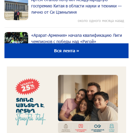
госпремию Китая в области науки и техники —
лично от Си Цзиньпиня
около одного месяца назад
«Арарат‑Армения» начала квалификацию Лиги
чемпионов с победы над «Ригой»
около одного месяца назад
Вся лента »
Пакистанский самолет пропал с радаров над
Аравийским морем
около одного месяца назад
Вопрос об аресте Чалабяна дошел до
Европейского парламента: «Паст»
около одного месяца назад