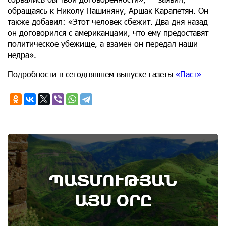
обращаясь к Николу Пашиняну, Аршак Карапетян. Он
также добавил: «Этот человек сбежит. Два дня назад
он договорился с американцами, что ему предоставят
политическое убежище, а взамен он передал наши
недра».
Подробности в сегодняшнем выпуске газеты
«Паст»
7th of August
ՊԱՏՄՈՒԹՅԱՆ
Административный суд удовлетворил иск ААЦ
по делу монастыря Ованаванк
ԱՅՍ ՕՐԸ