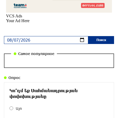
Почему стало модно «отчитывать» оппозицию,
и чего на самом деле ожидает общество?
«Паст»
около одного месяца назад
Ложная дилемма мандатов: почему тема
парламентского бойкота оппозиции - пустая
повестка дня? «Паст»
около одного месяца назад
Самое популярное
Правовой терроризм как начало падения
власти: пример Гагика Царукяна и горькие
уроки истории: «Паст»
Опрос
около одного месяца назад
Կո՞ղմ եք Սահմանադրության
Размик Марукян стал обладателем бронзовой
փոփոխությանը
медали XV Международного конкурса артистов
балета
Այո
около одного месяца назад