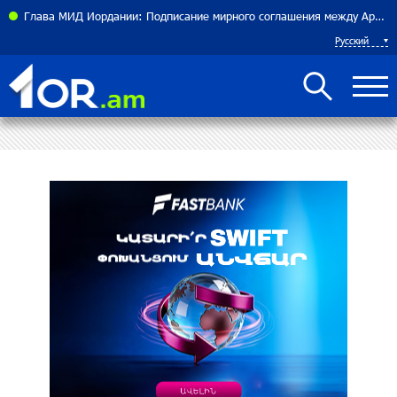
теннисистка Алина Чараева будет представлять Армению
Глава МИД Иордании: Подписание мирного соглашения между Арменией и Азербайджаном близко
Русский