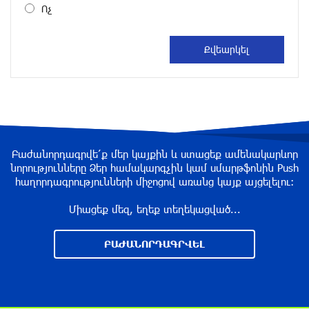
Ոչ
«Росатом» готов построить новые АЭС, чтобы
избежать энергодефицита в Армении: Алексей
Лихачёв
около одного месяца назад
Армения заинтересована в полноценном
участии в ЕАЭС: Пашинян
около одного месяца назад
Բաժանորդագրվե՛ք մեր կայքին և ստացեք ամենակարևոր
նորությունները Ձեր համակարգչին կամ սմարթֆոնին Push
հաղորդագրությունների միջոցով առանց կայք այցելելու։
На автодороге Ереван-Севан произошел
камнепад
Միացեք մեզ, եղեք տեղեկացված...
около одного месяца назад
ԲԱԺԱՆՈՐԴԱԳՐՎԵԼ
Оппозиция Грузии отказалась от мандатов и
получила обратный эффект: Нарек Карапетян
около одного месяца назад