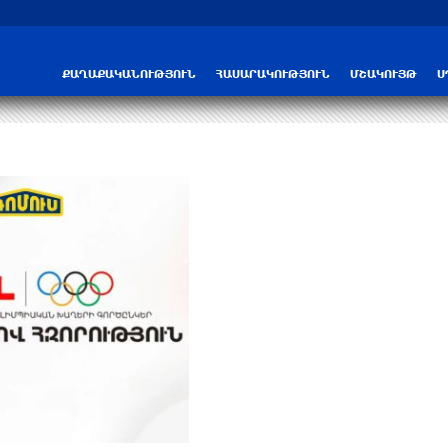
ՆԳՆ-ն մանրամասներ է հայտնել բենզա
ՔԱՂԱՔԱԿԱՆՈՒԹՅՈՒՆ
ՀԱՍԱՐԱԿՈՒԹՅՈՒՆ
ՄՇԱԿՈՒՅԹ
Ս