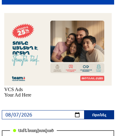
Հնդկաստանի և Իսրայելի
վարչապետները քննարկել են
Մերձավոր Արևելքում տիրող
իրավիճակը
7 ժամ առաջ
Մալաթիա-Սեբաստիա վարչական
շրջանում արմատից փտած հերթական
ծառն է տապալվել
7 ժամ առաջ
Իրանը և Օմանը պլանավորում են
փոխել Հորմուզի նեղուցի
նավագնացության կառուցվածքը
7 ժամ առաջ
8-ամյա Մոնթե Մուրադյանն ու Սյունե
Քոսակյանը հաղթահարել են
Ամենադիտված
Արարատի գագաթը