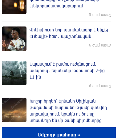
էլեկտրամատակարարում
5 ժամ առաջ
Վինիսիուսը նոր պայմանագիր է կնքել
«Ռեալի» հետ․ պաշտոնական
6 ժամ առաջ
Սպասվում է քամու ուժգնացում,
ամպրոպ․ եղանակը՝ օգոստոսի 7-ից
11-ին
6 ժամ առաջ
Խոշոր հրդեհ՝ Երևանի Սիլիկյան
թաղամասի հարևանությամբ գտնվող
աղբավայրում. կրակն ու ծուխը
տեսանելի են մի քանի կիլոմետրից
6 ժամ առաջ
Ամբողջ լրահոսը »