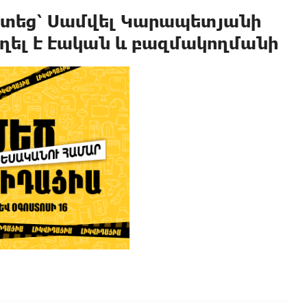
յտեց՝ Սամվել Կարապետյանի
ղել է էական և բազմակողմանի