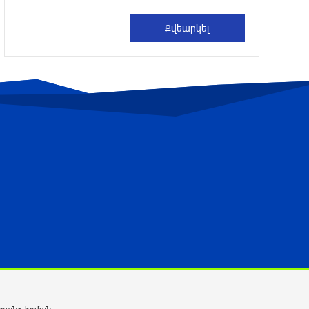
ՌԴ-ն պատրաստ է շարունակել
Հայաստանի երկաթուղիների
կոնցեսիոն կառավարումը. Օվերչուկ
10 ժամ առաջ
Հայաստանի բնակչության թիվը շուրջ
7 հազարով ավելացել է
10 ժամ առաջ
Իսրայելի ՊԲ-ն հարձակվել է
Լիբանանում «Հըզբոլլահ»-ի
հրամանատարական կետերի և
պահեստների վրա
11 ժամ առաջ
«Ռեալ Մադրիդ»-ն ու «ՌԲ Լայպցիգը»
համաձայնության են եկել Յան
Դիոմանդեի տրանսֆերի վերաբերյալ