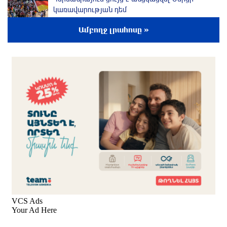
կառավարության դեմ
5 ժամ առաջ
Ամբողջ լրահոսը »
Մոդին համաշխարհային ռեկորդ է սահմանել.
303 միլիոն դիտում՝ 24 ժամում
5 ժամ առաջ
23-ամյա ուսանողի մշակած հավելվածը
հարավկորեական App Store-ում շրջանցել է
նույնիսկ Google Maps-ը
6 ժամ առաջ
Ռուսաստանի տարածքում ոչնչացվել է
ուկրաինական 360 անօդաչու թռչող սարք
6 ժամ առաջ