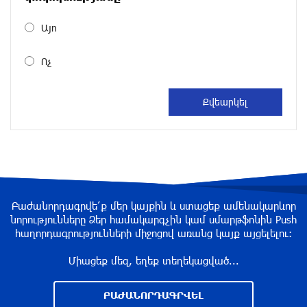
9 ժամ առաջ
Այո
Զելենսկին ու Վուչիչը քննարկել են
համագործակցությունն ընդլայնելու
Ոչ
հնարավորությունները
9 ժամ առաջ
Հրդեհի ահազանգ Սայաթ-Նովա պողոտայում.
շենքից տարհանվել է 5 բնակիչ
9 ժամ առաջ
Ճապոնական Յակիշիմե կերամիկայի
Բաժանորդագրվե՛ք մեր կայքին և ստացեք ամենակարևոր
ցուցահանդեսը երկարաձգվել է մինչև
նորությունները Ձեր համակարգչին կամ սմարթֆոնին Push
օգոստոսի 30-ը
հաղորդագրությունների միջոցով առանց կայք այցելելու։
10 ժամ առաջ
Միացեք մեզ, եղեք տեղեկացված...
Որոնվում է նախաձեռնված քրեական
վարույթի շրջանակներում
ԲԱԺԱՆՈՐԴԱԳՐՎԵԼ