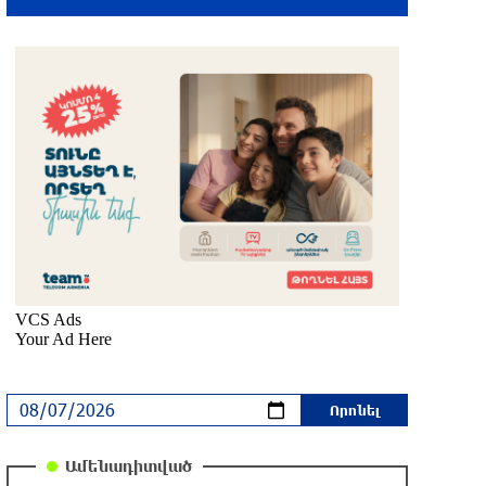
մեկ ժամ առաջ
Իրանը և Օմանը պլանավորում են
փոխել Հորմուզի նեղուցի
նավագնացության կառուցվածքը
2 ժամ առաջ
8-ամյա Մոնթե Մուրադյանն ու Սյունե
Քոսակյանը հաղթահարել են
Արարատի գագաթը
2 ժամ առաջ
Վթար Լոռու մարզում․ փրկարարները
վարորդին դուրս են բերել
արգելափակումից
2 ժամ առաջ
Երևանում երթուղիների
Ամենադիտված
փոփոխություն կլինի