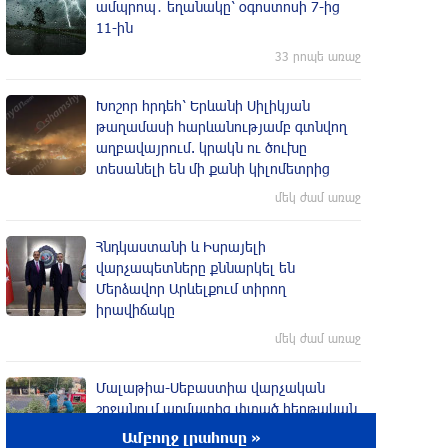
ամպրոպ․ եղանակը՝ օգոստոսի 7-ից
11-ին
33 րոպե առաջ
Խոշոր հրդեհ՝ Երևանի Սիլիկյան
թաղամասի հարևանությամբ գտնվող
աղբավայրում. կրակն ու ծուխը
տեսանելի են մի քանի կիլոմետրից
մեկ ժամ առաջ
Հնդկաստանի և Իսրայելի
վարչապետները քննարկել են
Մերձավոր Արևելքում տիրող
իրավիճակը
մեկ ժամ առաջ
Մալաթիա-Սեբաստիա վարչական
շրջանում արմատից փտած հերթական
ծառն է տապալվել
Ամբողջ լրահոսը »