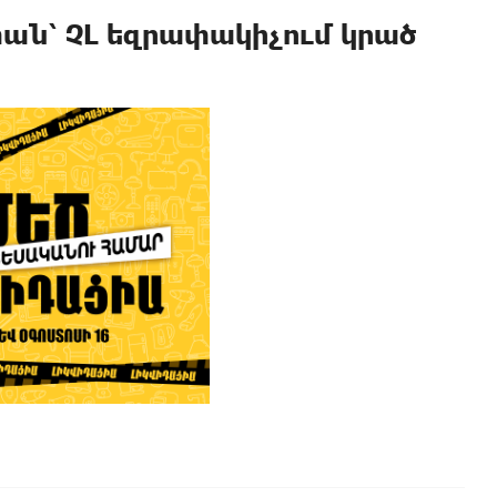
տան՝ ՉԼ եզրափակիչում կրած