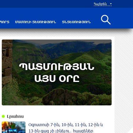
Հայերեն
Նուբարաշենի աղբավայրում տրակտորով աղբը հրելիս այն լցվել է 29-ամյա աշխատակցի վրա. վերջինս մահացել է
ՊՈՐՏ
ՄԱՄՈՒԼԻ ՏԵՍՈՒԹՅՈՒՆ
ՏՆՏԵՍՈՒԹՅՈՒՆ
7th of August
ՊԱՏՄՈՒԹՅԱՆ
Կառավարությունը ազդարարել է
Հյուսիս - Հարավ ավտոմայրուղու
ԱՅՍ ՕՐԸ
շինարարության մեկնարկը․
պատմության այս օրը (6 օգոստոս)
Լրահոս
Օգոստոսի 7-ին, 10-ին, 11-ին, 12-ին և
13-ին գազ չի լինելու․ հասցեներ