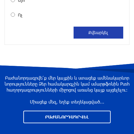
Այո
около одного месяца назад
Ոչ
«Росатом» готов построить новые АЭС, чтобы
избежать энергодефицита в Армении: Алексей
Лихачёв
около одного месяца назад
Армения заинтересована в полноценном
участии в ЕАЭС: Пашинян
около одного месяца назад
Բաժանորդագրվե՛ք մեր կայքին և ստացեք ամենակարևոր
նորությունները Ձեր համակարգչին կամ սմարթֆոնին Push
հաղորդագրությունների միջոցով առանց կայք այցելելու։
На автодороге Ереван-Севан произошел
камнепад
Միացեք մեզ, եղեք տեղեկացված...
около одного месяца назад
ԲԱԺԱՆՈՐԴԱԳՐՎԵԼ
Оппозиция Грузии отказалась от мандатов и
получила обратный эффект: Нарек Карапетян