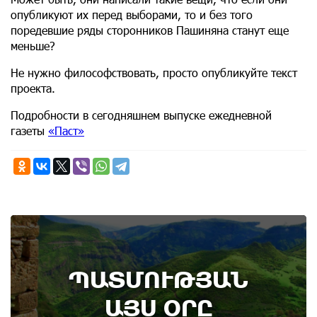
опубликуют их перед выборами, то и без того
поредевшие ряды сторонников Пашиняна станут еще
меньше?
Не нужно философствовать, просто опубликуйте текст
проекта.
Подробности в сегодняшнем выпуске ежедневной
газеты
«Паст»
7th of August
ՊԱՏՄՈՒԹՅԱՆ
Административный суд удовлетворил иск ААЦ
по делу монастыря Ованаванк
ԱՅՍ ՕՐԸ