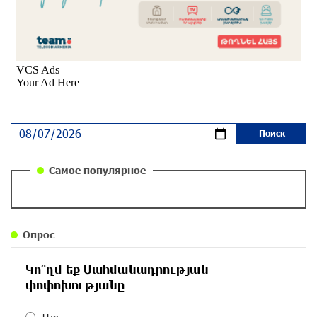
Почему стало модно «отчитывать» оппозицию,
и чего на самом деле ожидает общество?
«Паст»
около одного месяца назад
Ложная дилемма мандатов: почему тема
парламентского бойкота оппозиции - пустая
повестка дня? «Паст»
около одного месяца назад
Самое популярное
Правовой терроризм как начало падения
власти: пример Гагика Царукяна и горькие
уроки истории: «Паст»
Опрос
около одного месяца назад
Կո՞ղմ եք Սահմանադրության
Размик Марукян стал обладателем бронзовой
փոփոխությանը
медали XV Международного конкурса артистов
балета