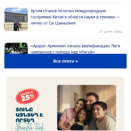
Артем Оганов получил международную
госпремию Китая в области науки и техники —
лично от Си Цзиньпиня
30 дней назад
«Арарат‑Армения» начала квалификацию Лиги
чемпионов с победы над «Ригой»
30 дней назад
Вся лента »
Пакистанский самолет пропал с радаров над
Аравийским морем
30 дней назад
Вопрос об аресте Чалабяна дошел до
Европейского парламента: «Паст»
около одного месяца назад