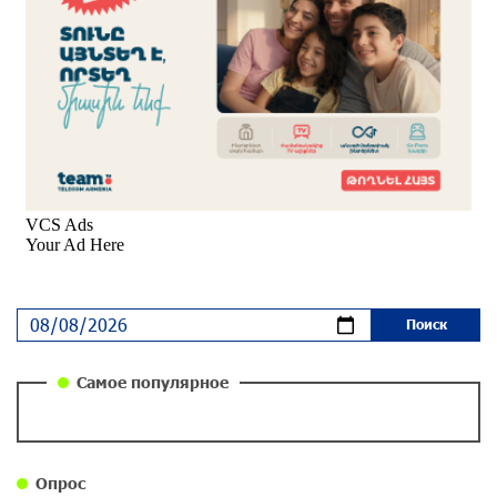
Вопрос об аресте Чалабяна дошел до
Европейского парламента: «Паст»
около одного месяца назад
Почему стало модно «отчитывать» оппозицию,
и чего на самом деле ожидает общество?
«Паст»
около одного месяца назад
Ложная дилемма мандатов: почему тема
парламентского бойкота оппозиции - пустая
повестка дня? «Паст»
около одного месяца назад
Самое популярное
Правовой терроризм как начало падения
власти: пример Гагика Царукяна и горькие
уроки истории: «Паст»
Опрос