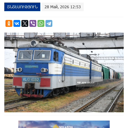
ՏՆՏԵՍՈՒԹՅՈՒՆ
28 Май, 2026 12:53