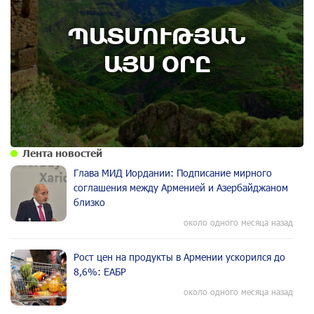
8th of August
ՊԱՏՄՈՒԹՅԱՆ
Административный суд удовлетворил иск ААЦ
по делу монастыря Ованаванк
ԱՅՍ ՕՐԸ
Лента новостей
Глава МИД Иордании: Подписание мирного
соглашения между Арменией и Азербайджаном
близко
около одного месяца назад
Рост цен на продукты в Армении ускорился до
8,6%: ЕАБР
около одного месяца назад