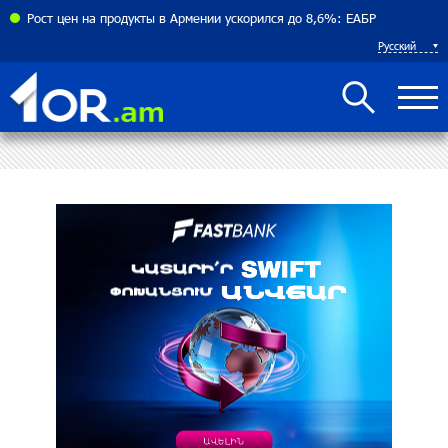
соглашения между Арменией и Азербайджаном близко
Рост цен на продукты в Армении ускорился до 8,6%: ЕАБР
Русский