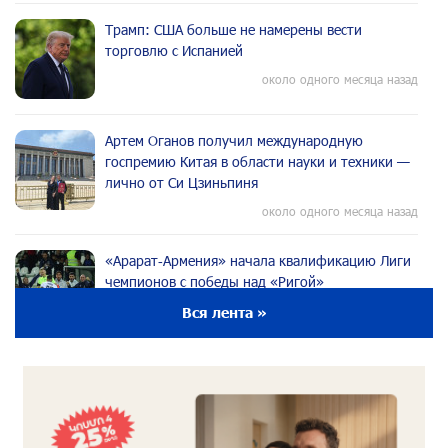
Трамп: США больше не намерены вести
торговлю с Испанией
около одного месяца назад
Артем Оганов получил международную
госпремию Китая в области науки и техники —
лично от Си Цзиньпиня
около одного месяца назад
«Арарат‑Армения» начала квалификацию Лиги
чемпионов с победы над «Ригой»
около одного месяца назад
Вся лента »
Пакистанский самолет пропал с радаров над
Аравийским морем
около одного месяца назад