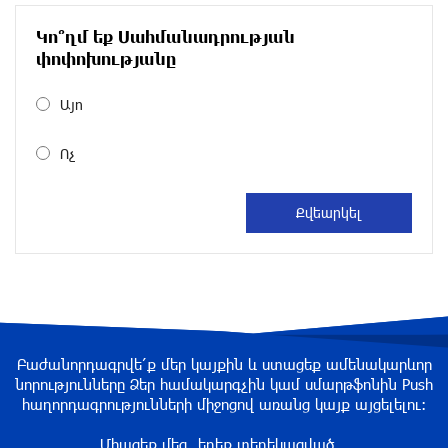
около одного месяца назад
Կո՞ղմ եք Սահմանադրության
Размик Марукян стал обладателем бронзовой
փոփոխությանը
медали XV Международного конкурса артистов
балета
Այո
около одного месяца назад
Ոչ
«Росатом» готов построить новые АЭС, чтобы
избежать энергодефицита в Армении: Алексей
Лихачёв
около одного месяца назад
Армения заинтересована в полноценном
участии в ЕАЭС: Пашинян
около одного месяца назад
Բաժանորդագրվե՛ք մեր կայքին և ստացեք ամենակարևոր
նորությունները Ձեր համակարգչին կամ սմարթֆոնին Push
հաղորդագրությունների միջոցով առանց կայք այցելելու։
На автодороге Ереван-Севан произошел
камнепад
Միացեք մեզ, եղեք տեղեկացված...