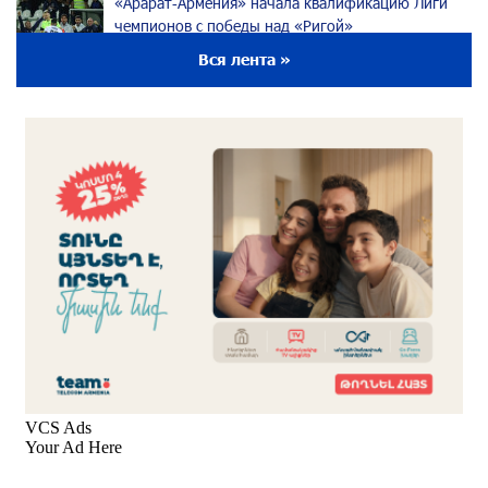
«Арарат‑Армения» начала квалификацию Лиги
чемпионов с победы над «Ригой»
29 дней назад
Вся лента »
Пакистанский самолет пропал с радаров над
Аравийским морем
29 дней назад
Вопрос об аресте Чалабяна дошел до
Европейского парламента: «Паст»
30 дней назад
Почему стало модно «отчитывать» оппозицию,
и чего на самом деле ожидает общество?
«Паст»
30 дней назад