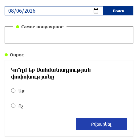
Ложная дилемма мандатов: почему тема
парламентского бойкота оппозиции - пустая
повестка дня? «Паст»
30 дней назад
Самое популярное
Правовой терроризм как начало падения
власти: пример Гагика Царукяна и горькие
уроки истории: «Паст»
Опрос
30 дней назад
Կո՞ղմ եք Սահմանադրության
Размик Марукян стал обладателем бронзовой
փոփոխությանը
медали XV Международного конкурса артистов
балета
Այո
около одного месяца назад
Ոչ
«Росатом» готов построить новые АЭС, чтобы
избежать энергодефицита в Армении: Алексей
Лихачёв
около одного месяца назад