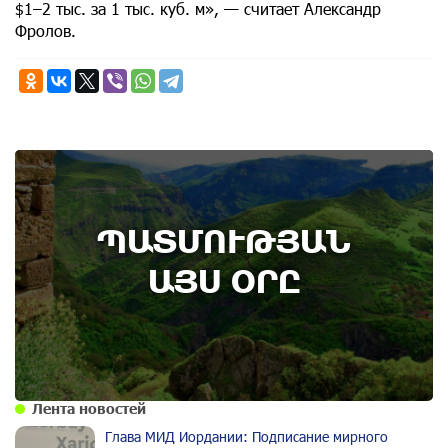
$1–2 тыс. за 1 тыс. куб. м», — считает Александр
Фролов.
6th of August
ՊԱՏՄՈՒԹՅԱՆ
Административный суд удовлетворил иск ААЦ
по делу монастыря Ованаванк
ԱՅՍ ՕՐԸ
Лента новостей
Глава МИД Иордании: Подписание мирного