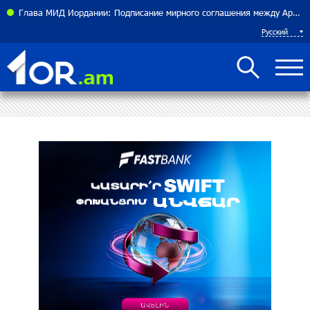
теннисистка Алина Чараева будет представлять Армению
Глава МИД Иордании: Подписание мирного соглашения между Арменией и Азербайджаном близко
Русский