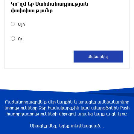
Կո՞ղմ եք Սահմանադրության
Размик Марукян стал обладателем бронзовой
փոփոխությանը
медали XV Международного конкурса артистов
балета
Այո
около одного месяца назад
Ոչ
«Росатом» готов построить новые АЭС, чтобы
избежать энергодефицита в Армении: Алексей
Лихачёв
около одного месяца назад
Армения заинтересована в полноценном
участии в ЕАЭС: Пашинян
около одного месяца назад
Բաժանորդագրվե՛ք մեր կայքին և ստացեք ամենակարևոր
նորությունները Ձեր համակարգչին կամ սմարթֆոնին Push
հաղորդագրությունների միջոցով առանց կայք այցելելու։
На автодороге Ереван-Севан произошел
камнепад
Միացեք մեզ, եղեք տեղեկացված...
около одного месяца назад