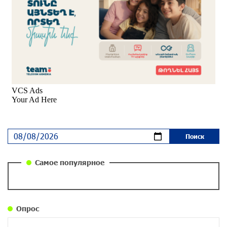
Вопрос об аресте Чалабяна дошел до
Европейского парламента: «Паст»
около одного месяца назад
Почему стало модно «отчитывать» оппозицию,
и чего на самом деле ожидает общество?
«Паст»
около одного месяца назад
Ложная дилемма мандатов: почему тема
парламентского бойкота оппозиции - пустая
повестка дня? «Паст»
около одного месяца назад
Самое популярное
Правовой терроризм как начало падения
власти: пример Гагика Царукяна и горькие
уроки истории: «Паст»
Опрос
около одного месяца назад