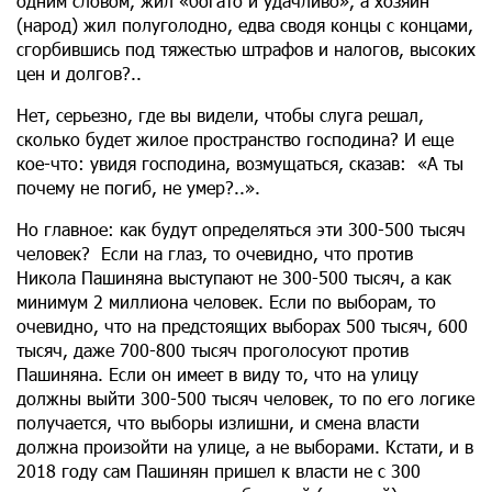
одним словом, жил «богато и удачливо», а хозяин
(народ) жил полуголодно, едва сводя концы с концами,
сгорбившись под тяжестью штрафов и налогов, высоких
цен и долгов?..
Нет, серьезно, где вы видели, чтобы слуга решал,
сколько будет жилое пространство господина? И еще
кое-что: увидя господина, возмущаться, сказав: «А ты
почему не погиб, не умер?..».
Но главное: как будут определяться эти 300-500 тысяч
человек? Если на глаз, то очевидно, что против
Никола Пашиняна выступают не 300-500 тысяч, а как
минимум 2 миллиона человек. Если по выборам, то
очевидно, что на предстоящих выборах 500 тысяч, 600
тысяч, даже 700-800 тысяч проголосуют против
Пашиняна. Если он имеет в виду то, что на улицу
должны выйти 300-500 тысяч человек, то по его логике
получается, что выборы излишни, и смена власти
должна произойти на улице, а не выборами. Кстати, и в
2018 году сам Пашинян пришел к власти не с 300