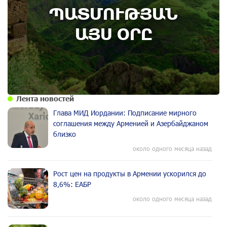
ՊԱՏՄՈՒԹՅԱՆ
Административный суд удовлетворил иск ААЦ
по делу монастыря Ованаванк
ԱՅՍ ՕՐԸ
Лента новостей
Глава МИД Иордании: Подписание мирного
соглашения между Арменией и Азербайджаном
близко
около одного месяца назад
Рост цен на продукты в Армении ускорился до
8,6%: ЕАБР
около одного месяца назад