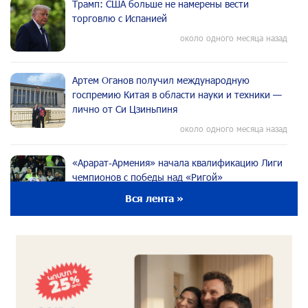
Трамп: США больше не намерены вести
торговлю с Испанией
около одного месяца назад
Артем Оганов получил международную
госпремию Китая в области науки и техники —
лично от Си Цзиньпиня
около одного месяца назад
«Арарат‑Армения» начала квалификацию Лиги
чемпионов с победы над «Ригой»
около одного месяца назад
Вся лента »
Пакистанский самолет пропал с радаров над
Аравийским морем
около одного месяца назад