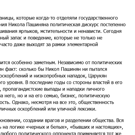
аницы, которые когда-то отделяли государственного
ения Никола Пашиняна политическая дискурс постепенно
шивания ярлыков, мстительности и ненависти. Сегодня
рный запас и поведение, которые не только не
 часто даже выходят за рамки элементарной
вится особенно заметным. Независимо от политических
дин факт: сколько бы Никол Пашинян ни пытался
 оскорблений и низкопробных нападок, Царукян
го уровня. В последние годы со стороны властей в его
, пропагандистские выпады и нападки личного
а него, но и на его семью, бизнес, политическую
сть. Однако, несмотря на все это, общественность
 личных оскорблений или уличной лексики.
кновении, создании врагов и разделении общества. Вся
ь на логике «черных и белых», «бывших и настоящих»,
 любого политического оппонента применяется тот же