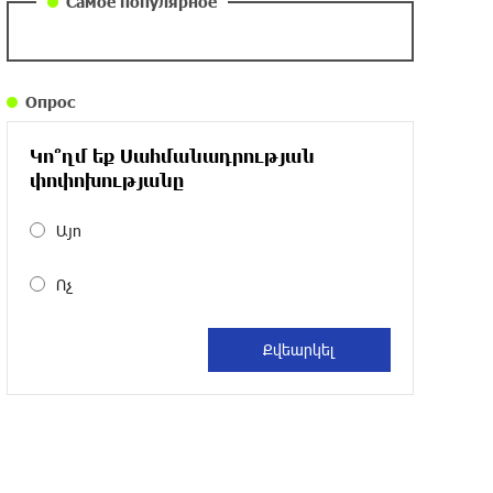
Самое популярное
около одного месяца назад
Армения заинтересована в полноценном
Опрос
участии в ЕАЭС: Пашинян
около одного месяца назад
Կո՞ղմ եք Սահմանադրության
փոփոխությանը
На автодороге Ереван-Севан произошел
камнепад
Այո
около одного месяца назад
Ոչ
Оппозиция Грузии отказалась от
мандатов и получила обратный
эффект: Нарек Карапетян
около одного месяца назад
Российская теннисистка Алина Чараева
будет представлять Армению