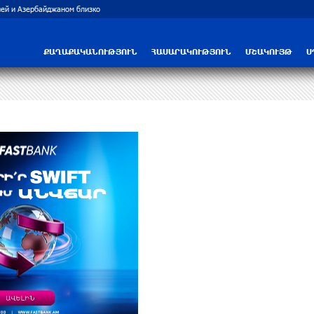
ей и Азербайджаном близко
Рост цен на продукты в Армении ускорил
ՔԱՂԱՔԱԿԱՆՈՒԹՅՈՒՆ
ՀԱՍԱՐԱԿՈՒԹՅՈՒՆ
ՄՇԱԿՈՒՅԹ
Ս