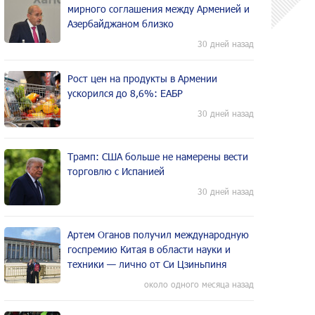
мирного соглашения между Арменией и
Азербайджаном близко
30 дней назад
Рост цен на продукты в Армении
ускорился до 8,6%: ЕАБР
30 дней назад
Трамп: США больше не намерены вести
торговлю с Испанией
30 дней назад
Артем Оганов получил международную
госпремию Китая в области науки и
техники — лично от Си Цзиньпиня
около одного месяца назад