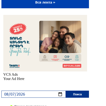
Вся лента »
Ложная дилемма мандатов: почему тема
парламентского бойкота оппозиции -
пустая повестка дня? «Паст»
около одного месяца назад
Правовой терроризм как начало
падения власти: пример Гагика
Царукяна и горькие уроки истории:
«Паст»
около одного месяца назад
Размик Марукян стал обладателем
бронзовой медали XV Международного
конкурса артистов балета
около одного месяца назад
«Росатом» готов построить новые АЭС,
чтобы избежать энергодефицита в
Армении: Алексей Лихачёв