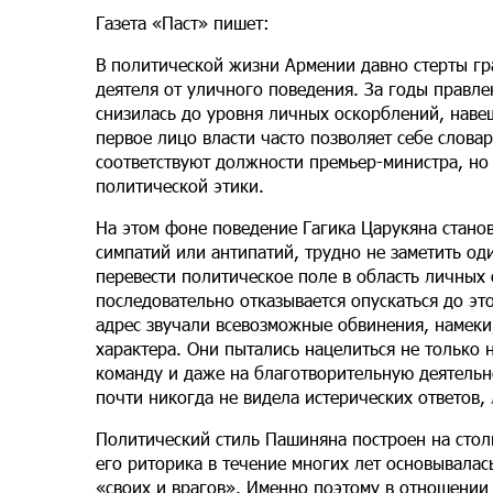
Газета «Паст» пишет:
В политической жизни Армении давно стерты гр
деятеля от уличного поведения. За годы правл
снизилась до уровня личных оскорблений, наве
первое лицо власти часто позволяет себе слова
соответствуют должности премьер-министра, но
политической этики.
На этом фоне поведение Гагика Царукяна стано
симпатий или антипатий, трудно не заметить о
перевести политическое поле в область личных
последовательно отказывается опускаться до это
адрес звучали всевозможные обвинения, намеки
характера. Они пытались нацелиться не только н
команду и даже на благотворительную деятельно
почти никогда не видела истерических ответов,
Политический стиль Пашиняна построен на стол
его риторика в течение многих лет основывалас
«своих и врагов». Именно поэтому в отношении