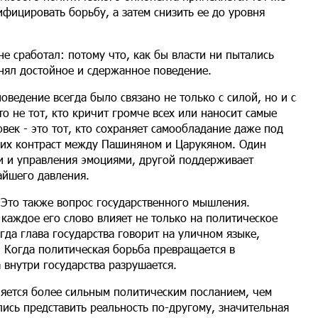
ифицировать борьбу, а затем снизить ее до уровня
не сработал: потому что, как бы власти ни пытались
анял достойное и сдержанное поведение.
оведение всегда было связано не только с силой, но и с
о не тот, кто кричит громче всех или наносит самые
ек - это тот, кто сохраняет самообладание даже под
гих контраст между Пашиняном и Царукяном. Один
и и управления эмоциями, другой поддерживает
айшего давления.
 Это также вопрос государственного мышления.
каждое его слово влияет не только на политическое
гда глава государства говорит на уличном языке,
. Когда политическая борьба превращается в
 внутри государства разрушается.
яется более сильным политическим посланием, чем
лись представить реальность по-другому, значительная