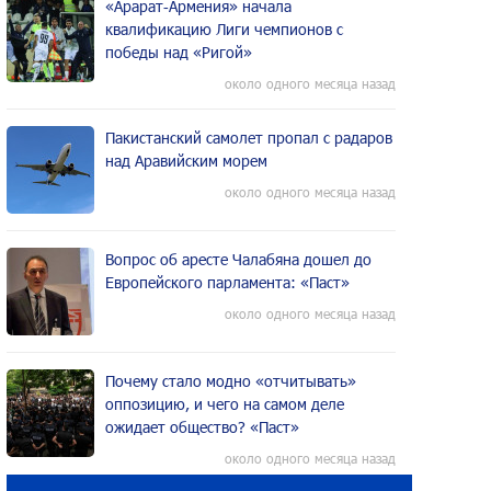
«Арарат‑Армения» начала
квалификацию Лиги чемпионов с
победы над «Ригой»
около одного месяца назад
Пакистанский самолет пропал с радаров
над Аравийским морем
около одного месяца назад
Вопрос об аресте Чалабяна дошел до
Европейского парламента: «Паст»
около одного месяца назад
Почему стало модно «отчитывать»
оппозицию, и чего на самом деле
ожидает общество? «Паст»
около одного месяца назад