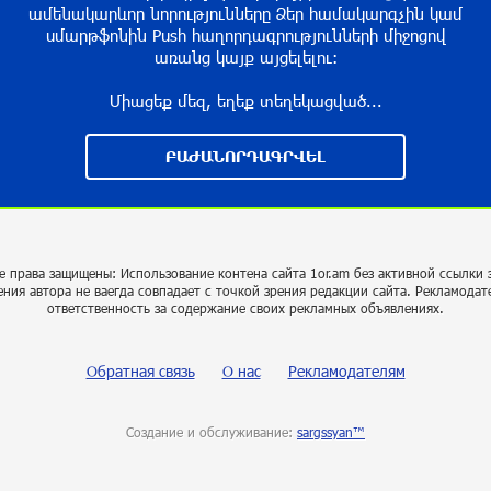
ամենակարևոր նորությունները Ձեր համակարգչին կամ
սմարթֆոնին Push հաղորդագրությունների միջոցով
առանց կայք այցելելու։
Միացեք մեզ, եղեք տեղեկացված...
ԲԱԺԱՆՈՐԴԱԳՐՎԵԼ
е права защищены: Использование контена сайта 1or.am без активной ссылки 
ения автора не ваегда совпадает с точкой зрения редакции сайта. Рекламодат
ответственность за содержание своих рекламных объявлениях.
Обратная связь
О нас
Рекламодателям
Создание и обслуживание:
sargssyan™