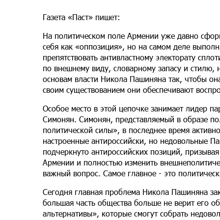
Газета «Паст» пишет:
На политическом поле Армении уже давно сфор
себя как «оппозиция», но на самом деле выпол
препятствовать антивластному электорату сплот
по внешнему виду, словарному запасу и стилю, 
основам власти Никола Пашиняна так, чтобы она
своим существованием они обеспечивают воспро
Особое место в этой цепочке занимает лидер п
Симонян. Симонян, представляемый в образе по
политической силы», в последнее время активно
настроенные антироссийски, но недовольные Па
подчеркнуто антироссийских позиций, призывая 
Армении и полностью изменить внешнеполитиче
важный вопрос. Самое главное - это политическ
Сегодня главная проблема Никола Пашиняна закл
большая часть общества больше не верит его 
альтернативы», которые смогут собрать недово