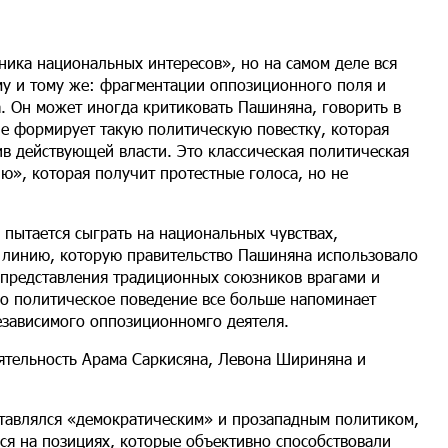
ника национальных интересов», но на самом деле вся
ому и тому же: фрагментации оппозиционного поля и
. Он может иногда критиковать Пашиняна, говорить в
не формирует такую политическую повестку, которая
в действующей власти. Это классическая политическая
ю», которая получит протестные голоса, но не
 пытается сыграть на национальных чувствах,
 линию, которую правительство Пашиняна использовало
, представления традиционных союзников врагами и
го политическое поведение все больше напоминает
независимого оппозиционномго деятеля.
еятельность Арама Саркисяна, Левона Шириняна и
ставлялся «демократическим» и прозападным политиком,
ся на позициях, которые объективно способствовали