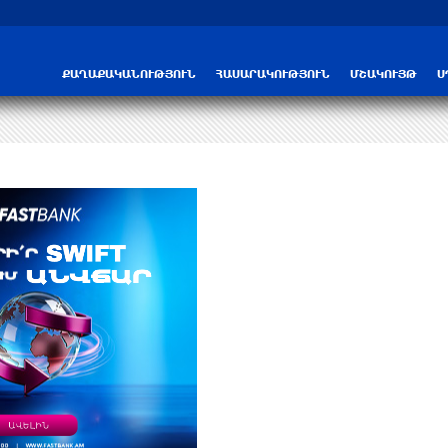
Трамп: США больше не намерены вести 
ՔԱՂԱՔԱԿԱՆՈՒԹՅՈՒՆ
ՀԱՍԱՐԱԿՈՒԹՅՈՒՆ
ՄՇԱԿՈՒՅԹ
Ս