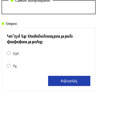
Самое популярное
около одного месяца назад
Армения заинтересована в полноценном
Опрос
участии в ЕАЭС: Пашинян
около одного месяца назад
Կո՞ղմ եք Սահմանադրության
փոփոխությանը
На автодороге Ереван-Севан произошел
камнепад
Այո
около одного месяца назад
Ոչ
Оппозиция Грузии отказалась от
мандатов и получила обратный
эффект: Нарек Карапетян
около одного месяца назад
Российская теннисистка Алина Чараева
будет представлять Армению