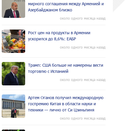
мирного соглашения между Арменией и
Азербайджаном близко
около одного месяца назад
Рост цен на продукты в Армении
ускорился до 8,6%: ЕАБР
около одного месяца назад
Трамп: США больше не намерены вести
торговлю с Испанией
около одного месяца назад
Артем Оганов получил международную
госпремию Китая в области науки и
техники — лично от Си Цзиньпиня
около одного месяца назад