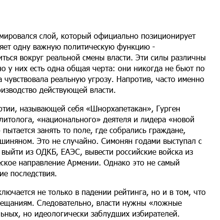
мировался слой, который официально позиционирует
няет одну важную политическую функцию -
иться вокруг реальной смены власти. Эти силы различны
но у них есть одна общая черта: они никогда не бьют по
 чувствовала реальную угрозу. Напротив, часто именно
изводство действующей власти.
артии, называющей себя «Шнорхапетакан», Гурген
литолога, «национального» деятеля и лидера «новой
 пытается занять то поле, где собрались граждане,
шиняном. Это не случайно. Симонян годами выступал с
выйти из ОДКБ, ЕАЭС, вывести российские войска из
ское направление Армении. Однако это не самый
ие последствия.
ючается не только в падении рейтинга, но и в том, что
обещаниям. Следовательно, власти нужны «ложные
льных, но идеологически заблудших избирателей.