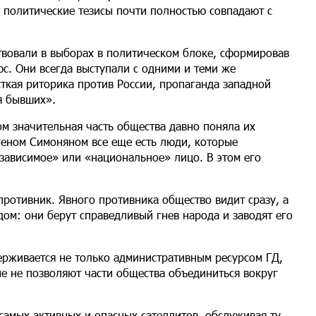
е политические тезисы почти полностью совпадают с
вовали в выборах в политическом блоке, сформировав
с. Они всегда выступали с одними и теми же
ткая риторика против России, пропаганда западной
я бывших».
м значительная часть общества давно поняла их
ргеном Симоняном все еще есть люди, которые
зависимое» или «национальное» лицо. В этом его
ротивник. Явного противника общество видит сразу, а
ом: они берут справедливый гнев народа и заводят его
ерживается не только административным ресурсом ГД,
е не позволяют части общества объединиться вокруг
 самых активных и опасных сателлитов, обслуживая ту