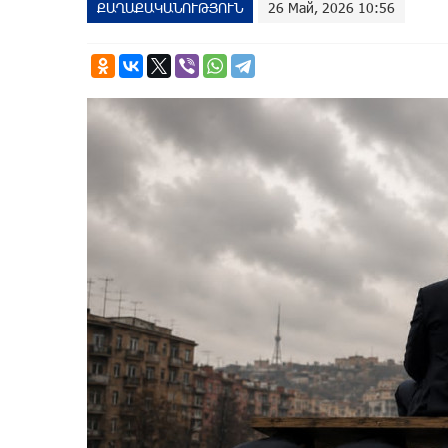
ՔԱՂԱՔԱԿԱՆՈՒԹՅՈՒՆ
26 Май, 2026 10:56