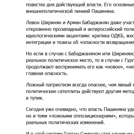
повестке дня действующей власти. Его основны
внешнеполитической линией Пашиняна.
Левон Ширинян и Арман Бабаджанян даже участ
откровенно прозападный и антироссийский полю
идеологическими акцентами: критика ОДКБ, жес
интеграции и тезисы об «опасности возвращени
Но если в случае с Бабаджаняном или Шириняно
реальное политическое место, то в случае с Гу
продолжают воспринимать его как «новое», «не
главная опасность.
Ложный патриотизм всегда опаснее, чем явный п
политические сателлиты действуют другим метод
в тупик.
Сегодня уже очевидно, что власть Пашиняна уд
но и теми «ложными оппозиционерами», которы
реальных политических изменений.
И в этой системе Гурген Симонян стал одним из