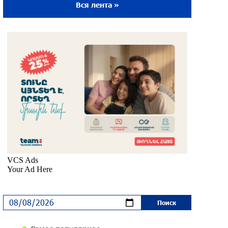
Вся лента »
Ложная дилемма мандатов: почему тема
парламентского бойкота оппозиции -
пустая повестка дня? «Паст»
около одного месяца назад
Правовой терроризм как начало
падения власти: пример Гагика
Царукяна и горькие уроки истории:
«Паст»
около одного месяца назад
Размик Марукян стал обладателем
бронзовой медали XV Международного
конкурса артистов балета
около одного месяца назад
«Росатом» готов построить новые АЭС,
чтобы избежать энергодефицита в
Армении: Алексей Лихачёв