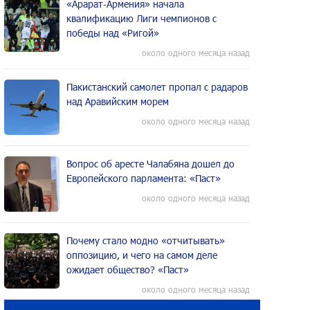
«Арарат‑Армения» начала
квалификацию Лиги чемпионов с
победы над «Ригой»
около одного месяца назад
Пакистанский самолет пропал с радаров
над Аравийским морем
около одного месяца назад
Вопрос об аресте Чалабяна дошел до
Европейского парламента: «Паст»
около одного месяца назад
Почему стало модно «отчитывать»
оппозицию, и чего на самом деле
ожидает общество? «Паст»
около одного месяца назад