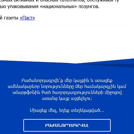
ощью упаковывания «национальных» лозунгов.
й газеты
«Паст»
Բաժանորդագրվե՛ք մեր կայքին և ստացեք
ամենակարևոր նորությունները Ձեր համակարգչին կամ
սմարթֆոնին Push հաղորդագրությունների միջոցով
առանց կայք այցելելու։
Միացեք մեզ, եղեք տեղեկացված...
ԲԱԺԱՆՈՐԴԱԳՐՎԵԼ