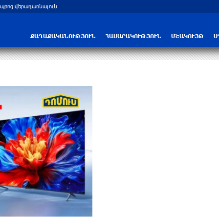
դպրոց վերադառնալուն
Հութիները հարվածել են Saudi Aramco-
ՔԱՂԱՔԱԿԱՆՈՒԹՅՈՒՆ
ՀԱՍԱՐԱԿՈՒԹՅՈՒՆ
ՄՇԱԿՈՒՅԹ
Ս