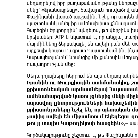
մեղադրելով իբր քաղաքականությանը ներքաշվ
մեկը՝ «Ֆրանսպրեսը», ծավալուն հոդվածով ան
Փաշինյանի վարած արշավին, նշել, որ արդեն մ
պաշտոնանկ անել իր ամենախիստ քննադատներ
Գարեգին Երկրորդին՝ պնդելով, թե վերջինս խա
երեխաներ։ AFP-ն նկատում է, որ անցյալ տա
մարմինները ձերբակալել են ավելի քան մեկ տ
արքեպիսկոպոս Բագրատ Գալստանյանին, ինչպ
Կարապետյանին՝ նրանցից մի քանիսին մեղադ
դավադրության մեջ։
Մեղադրյալները հերքում են այս մեղադրանքնե
Իրանին ու Թուրքիային սահմանակից, շու
քրիստոնեական արմատներով Հայաստանը։
ամենահարգված կառույցներից մեկի միջև
սպասվող ընտրությունների նախաշեմին։
քրիստոնյաները նշել են, որ պետական մ
չափից ավելի են միջամտում Եկեղեցու գ
թույլ տալիս Կաթողիկոսի հասցեին»
,– աս
Գործակալությունը շեշտում է, թե Փաշինյանն 