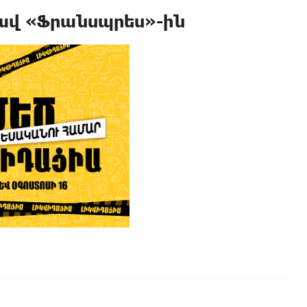
սավ «Ֆրանսպրես»-ին