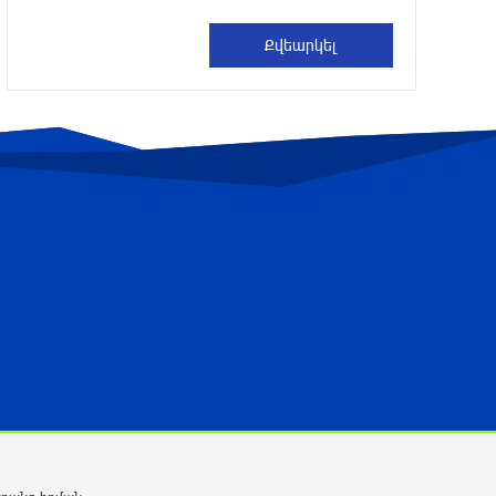
Ո՞վ կհաղթի UFC 331-ում. Արման
Ծառուկյանի ու Մաուրիսիո Ռուֆիի
մենամարտի գործակիցները հայտնի են
22 րոպե առաջ
Վթարային ջրանջատումներ. ո՞ր
հասցեներում ջուր չի լինի` օգոստոսի
9-ին
2 րոպե առաջ
Տարադրամի փոխարժեքները
օգոստոսի 9-ին
11 րոպե առաջ
ՀՀ տարածքում ավտոճանապարհներն
անցանելի են
24 րոպե առաջ