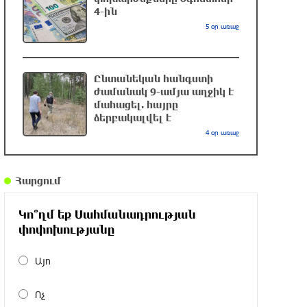
Բարեկենդանը
4-ին
մեկ ժամ առաջ
5 օր առաջ
ԱՄՆ Սենատ է ներկայացվել
Լիբանանին օգնելու օրինագիծ
Ընտանեկան հանգստի
ժամանակ 9-ամյա աղջիկ է
մեկ ժամ առաջ
մահացել. հայրը
ձերբակալվել է
4 օր առաջ
Փաշինյանի Ռուսաստանի դեմ
պոռթկումը սպառնում է վնասել
Հայաստանին. Մասնագետը բացատրել
է, որ «խոսքը հարյուր միլիոնավոր
Հարցում
դոլարների մասին է»
Կո՞ղմ եք Սահմանադրության
32 րոպե առաջ
փոփոխությանը
«Բայդենի քաղցկեղը տարածվել է, շատ
Այո
ցավ է պատճառում», հայտնել է որդին
32 րոպե առաջ
Ոչ