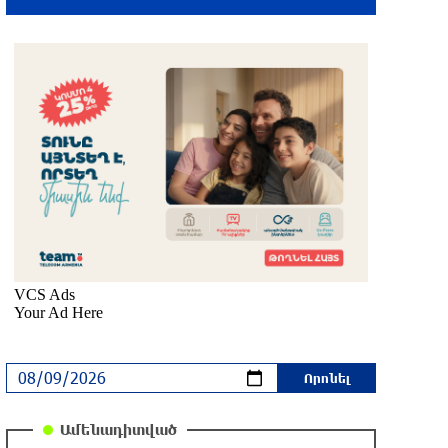
կրակոցներ
2 ժամ առաջ
Մեսսին ընտանիքի հետ Ռոսարիոյում
է. հայտնի են Խորխե Մեսսիի
հուղարկավորության մանրամասները
2 ժամ առաջ
Ուկրաինայի զինված ուժերը
հարձակվել են Բելգորոդի վրա․
վիրավորվել է 13 մարդ, այդ թվում՝
երկու երեխա
2 ժամ առաջ
«Ավելի շուտ Հայաստանը կկռանա».
Պետդումայի պատգամավորները
հայտարարել են, որ ոչ ոք չի
կարողանա Ռուսաստանին կզեցնել
Ամենադիտված
2 ժամ առաջ