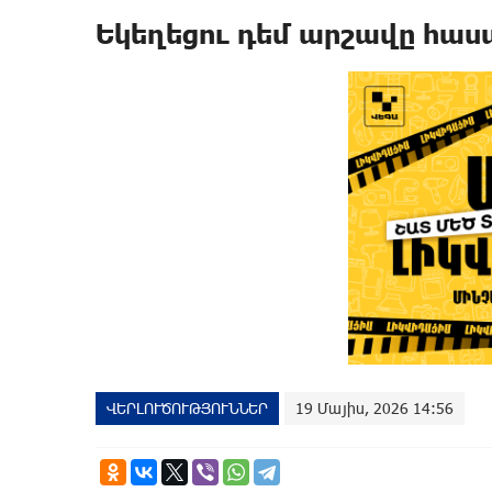
Եկեղեցու դեմ արշավը հա
ՎԵՐԼՈՒԾՈՒԹՅՈՒՆՆԵՐ
19 Մայիս, 2026 14:56