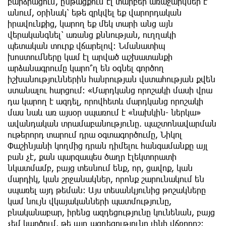
բարձրացում, ընթացքում էլ տարբեր առաջարկներ է
անում, օրինակ՝ եթե զրկվել եք վարորդական
իրավունքից, կարող եք մեկ տարի անց այն
վերականգնել՝ առանց քննության, ուղղակի
պետական տուրք վճարելով։ Նմանատիպ
խոստումները կամ էլ արված աշխատանքի
արձանագրումը կարո՞ղ են օգնել գործող
իշխանություններին հանրության վստահության քվեն
ստանալու հարցում։ «Մարդկանց որոշակի մասի վրա
դա կարող է ազդել, որովհետև մարդկանց որոշակի
մաս նաև առ այսօր սպառում է «նախկին- ներկա»
ավանդական տրամաբանությունը. պաշտոնավարման
ութերորդ տարում դրա օգտագործումը, Նիկոլ
Փաշինյանի կողմից դրան դիմելու հանգամանքը այլ
բան չէ, քան պարզապես ծաղր էլեկտորատի
նկատմամբ, բայց տեսնում ենք, որ, ցավոք, կան
մարդիկ, կան շրջանակներ, որոնք շարունակում են
սպառել այդ թեման։ Այս տեսանկյունից թոշակները
կամ նույն վկայականների պատմությունը,
բնականաբար, իրենց ազդեցությունը կունենան, բայց
չեմ կարծում, թե այդ ազդեցությունը լինի վճռորոշ։