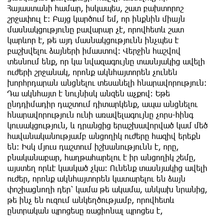
Հայաստանի համար, իսկապես, շատ բախտորոշ
շրջափուլ է։ Բայց կարծում եմ, որ ինքնին միայն
մասնակցությունը բավարար չէ, որովհետև շատ
կարևոր է, թե այդ մասնակցությունն ինչպես է
բաշխվելու ձայների իմաստով։ Վերջին հաշվով
տեսնում ենք, որ կա նվազագույնը տասնյակից ավելի
ուժերի շրջանակ, որոնք ակնհայտորեն չունեն
խորհրդարան անցնելու տեսանելի հնարավորություն։
Դա ակնհայտ է նույնիսկ անզեն աչքով։ Եթե
ընդդիմադիր դաշտում դիտարկենք, ապա անցնելու
հնարավորություն ունի առավելագույնը չորս-հինգ
կուսակցություն, և դրանցից երաշխավորված կամ մեծ
հավանականությամբ անցողիկ ուժերը հազիվ երեքն
են։ Իսկ մյուս դաշտում իշխանությունն է, որը,
բնականաբար, հաղթահարելու է իր անցողիկ շեմը,
այստեղ որևէ կասկած չկա։ Ունենք տասնյակից ավելի
ուժեր, որոնք ակնհայտորեն կատարելու են ձայն
փոշիացնողի դեր՝ կամա թե ակամա, անկախ նրանից,
թե ինչ են ուզում անկեղծությամբ, որովհետև
ընտրական պրոցեսը ռացիոնալ պրոցես է,