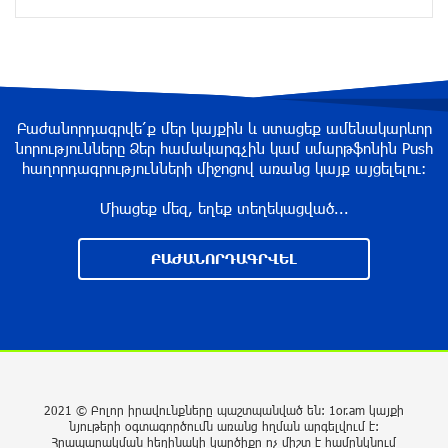
9 ժամ առաջ
Իտալական Սիցիլիա կղզում ժայթքել է Էտնա
հրաբուխը
Բաժանորդագրվե՛ք մեր կայքին և ստացեք ամենակարևոր
10 ժամ առաջ
նորությունները Ձեր համակարգչին կամ սմարթֆոնին Push
հաղորդագրությունների միջոցով առանց կայք այցելելու։
Պայթյուն՝ Իրանում․ հաղորդվում է զոհերի ու
Միացեք մեզ, եղեք տեղեկացված...
վիրավորների մասին
10 ժամ առաջ
ԲԱԺԱՆՈՐԴԱԳՐՎԵԼ
«Ռեալը» հայտարարել է Դիոմանդեի
տրանսֆերի մասին
10 ժամ առաջ
2021 © Բոլոր իրավունքները պաշտպանված են: 1or.am կայքի
Վանաձորում բшխվել են «Jeep Cherokee»-ն և
նյութերի օգտագործումն առանց հղման արգելվում է:
«Toyota Camry»-ն
Հրապարակման հեղինակի կարծիքը ոչ միշտ է համընկնում