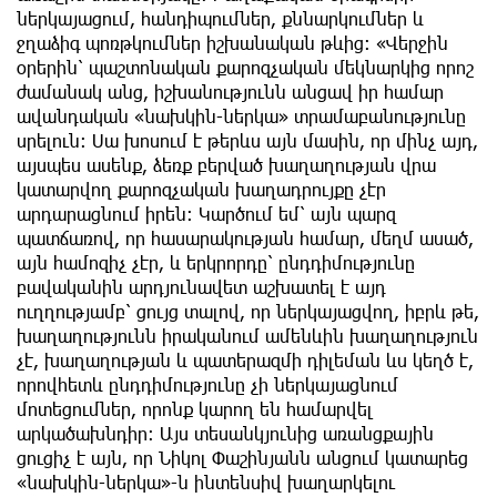
ներկայացում, հանդիպումներ, քննարկումներ և
ջղաձիգ պոռթկումներ իշխանական թևից։ «Վերջին
օրերին՝ պաշտոնական քարոզչական մեկնարկից որոշ
ժամանակ անց, իշխանությունն անցավ իր համար
ավանդական «նախկին-ներկա» տրամաբանությունը
սրելուն։ Սա խոսում է թերևս այն մասին, որ մինչ այդ,
այսպես ասենք, ձեռք բերված խաղաղության վրա
կատարվող քարոզչական խաղադրույքը չէր
արդարացնում իրեն։ Կարծում եմ՝ այն պարզ
պատճառով, որ հասարակության համար, մեղմ ասած,
այն համոզիչ չէր, և երկրորդը՝ ընդդիմությունը
բավականին արդյունավետ աշխատել է այդ
ուղղությամբ՝ ցույց տալով, որ ներկայացվող, իբրև թե,
խաղաղությունն իրականում ամենևին խաղաղություն
չէ, խաղաղության և պատերազմի դիլեման ևս կեղծ է,
որովհետև ընդդիմությունը չի ներկայացնում
մոտեցումներ, որոնք կարող են համարվել
արկածախնդիր։ Այս տեսանկյունից առանցքային
ցուցիչ է այն, որ Նիկոլ Փաշինյանն անցում կատարեց
«նախկին-ներկա»-ն ինտենսիվ խաղարկելու