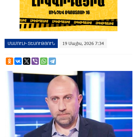
ՄԱՄՈՒԼԻ ՏԵՍՈՒԹՅՈՒՆ
19 Մայիս, 2026 7:34