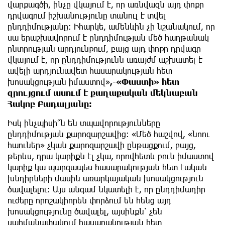
վարքագծի, ինչը վկայում է, որ առնվազն այդ փոքր
դրվագում իշխանությունը տանուլ է տվել
ընդդիմությանը։ Իհարկե, ամենևին չի նշանակում, որ
սա երաշխավորում է ընդդիմության մեծ հաղթանակ
ընտրության արդյունքում, բայց այդ փոքր դրվագը
վկայում է, որ ընդդիմությունն առայժմ աշխատել է
ավելի արդյունավետ հասարակության հետ
խոսակցության իմաստով»
,-«Փաստի» հետ
զրույցում ասում է քաղաքական մեկնաբան
Հակոբ Բադալյանը։
Իսկ ինչպիսի՞ն են տպավորությունները
ընդդիմության քարոզարշավից։ «Մեծ հաշվով, «նոու
հաուներ» չկան քարոզարշավի ընթացքում, բայց,
թերևս, դրա կարիքն էլ չկա, որովհետև բուն իմաստով
կարիք կա պարզապես հասարակության հետ էական
խնդիրների մասին առարկայական խոսակցություն
ծավալելու։ Այս անգամ նկատելի է, որ ընդդիմադիր
ուժերը որոշակիորեն փորձում են հենց այդ
խոսակցությունը ծավալել, այսինքն՝ չեն
սահմանափակում հասարակության հետ