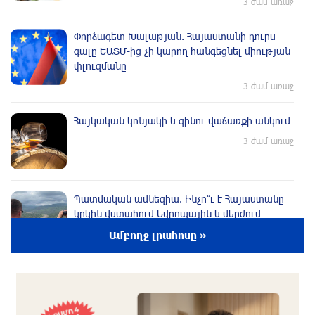
3 ժամ առաջ
Փորձագետ Խալաթյան. Հայաստանի դուրս
գալը ԵԱՏՄ-ից չի կարող հանգեցնել միության
փլուզմանը
3 ժամ առաջ
Հայկական կոնյակի և գինու վաճառքի անկում
3 ժամ առաջ
Պատմական ամնեզիա. Ինչո՞ւ է Հայաստանը
կրկին վստահում Եվրոպային և մերժում
Ռուսաստանին
Ամբողջ լրահոսը »
2 ժամ առաջ
Փաշինյան․ «TRIPP-ը կօգնի, որ Հայաստանն ու
Ադրբեջանը միմյանց ընկալեն որպես
ճանապարհ, ոչ թե խոչընդոտ»