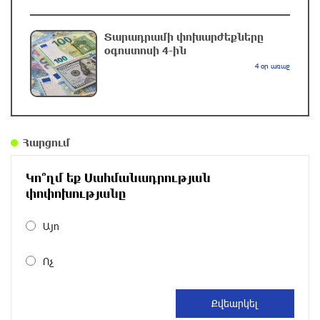
լինելու
8 ժամ առաջ
Տարադրամի փոխարժեքները
օգոստոսի 4-ին
Հայ ուշուիստները 37 մեդալ են նվաճել
4 օր առաջ
միջազգային մրցաշարում
8 ժամ առաջ
ԱՄՆ Սենատը մեծամասնությամբ ընդունել է
Հարցում
Ռուսաստանի և Իրանի դեմ պատժամիջոցների
ընդլայնման օրինագիծը
Կո՞ղմ եք Սահմանադրության
9 ժամ առաջ
փոփոխությանը
Երգչուհի Բեյոնսեն ​​4 դատական հայց է
Այո
ներկայացրել Թուրքիայում
Ոչ
9 ժամ առաջ
Երևանյան լճում իրականացվել են մաքրման
աշխատանքներ