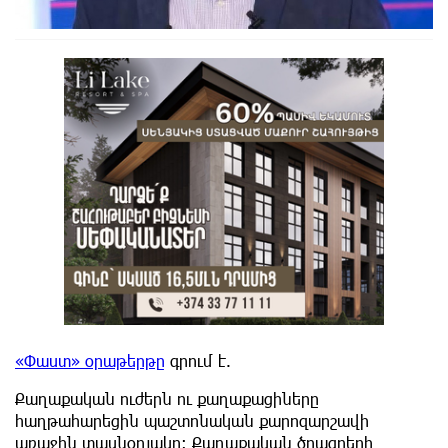
«Փաստ» օրաթերթը
գրում է.
Քաղաքական ուժերն ու քաղաքացիները
հաղթահարեցին պաշտոնական քարոզարշավի
առաջին տասնօրյակը։ Քաղաքական ծրագրերի