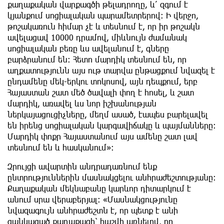
քաղաքական վարքագծի թելադրողը, և՛ զգում է
կյանքում սոցիալական պարամետրերով։ Ի վերջո,
թոշակառուն հիմար չէ և տեսնում է, որ իր թոշակն
ավելացավ 10000 դրամով, միևնույն ժամանակ
սոցիալական բեռը ևս ավելանում է, գները
բարձրանում են։ Հետո մարդիկ տեսնում են, որ
աղքատությունն այս ութ տարվա ընթացքում նվազել է
ընդամենը մեկ-երկու տոկոսով, այն դեպքում, երբ
Հայաստան շատ մեծ ծավալի փող է հոսել, և շատ
մարդիկ, առավել ևս նոր իշխանության
ներկայացուցիչները, մեղմ ասած, էապես բարելավել
են իրենց սոցիալական կարգավիճակը և պայմանները։
Մարդիկ փոքր Հայաստանում այս ամենը շատ լավ
տեսնում են և հասկանում»։
Զրույցի ավարտին անդրադառնում ենք
ընտրություններին մասնակցելու անհրաժեշտությանը։
Քաղաքական մեկնաբանը կարևոր դիտարկում է
անում սրա վերաբերյալ։ «Մասնակցությունը
նվազագույն անհրաժեշտն է, որ պետք է անի
ցանկացած քաղաքացի՝ հաշվի առնելով, որ