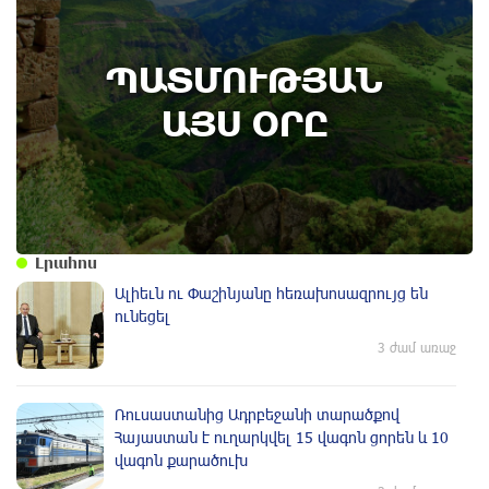
8th of August
ՊԱՏՄՈՒԹՅԱՆ
Տեղի է ունեցել Գառնիի ճակատամարտը.
պատմության այս օրը (8 օգոստոս)
ԱՅՍ ՕՐԸ
Լրահոս
Ալիեւն ու Փաշինյանը հեռախոսազրույց են
ունեցել
3 ժամ առաջ
Ռուսաստանից Ադրբեջանի տարածքով
Հայաստան է ուղարկվել 15 վագոն ցորեն և 10
վագոն քարածուխ