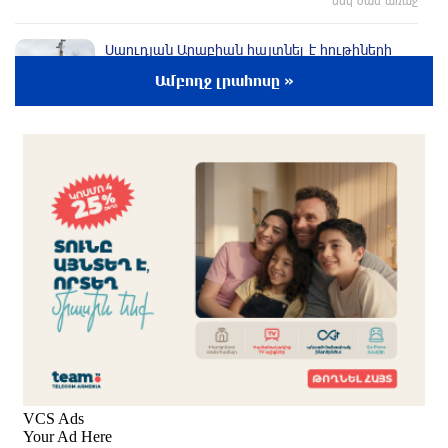
Սաուդյան Արաբիան հայտնել է հութիների
հարձակման հետևանքով 11 քաղաքացիական
Ամբողջ լրահոսը »
անձի վիրավորվելու մասին
մեկ ժամ առաջ
Կարծում եմ՝ Փիթ Հեգսեթը լավագույններից
մեկն է․ Թրամփ
մեկ ժամ առաջ
Իրանը պահանջել է փակել Հորմուզի նեղուցը
ԱՄՆ–ի և Իսրայելի նավերի համար. ԶԼՄ
42 րոպե առաջ
Ծանոթ ու միարժամանակ անհայտ … պահածո
«Կիլկի»
32 րոպե առաջ