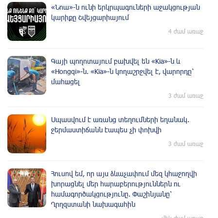
«Նոա»-ն ունի երկրպագուների աջակցության
կարիքը Շվեյցարիայում
4 ժամ առաջ
Գայի պողոտայում բախվել են «Kia»-ն և
«Hongqi»-ն. «Kia»-ն կողաշրջվել է, վարորդը՝
մահшցել
3 ժամ առաջ
Սպասվում է առանց տեղումների եղանակ.
ջերմաստիճանն էապես չի փոխվի
3 ժամ առաջ
Հուսով եմ, որ այս ձևաչափում մեզ կհաջողվի
խորացնել մեր հարաբերություններն ու
համագործակցությունը. Փաշինյանը՝
Ղրղզստանի նախագահին
մեկ ժամ առաջ