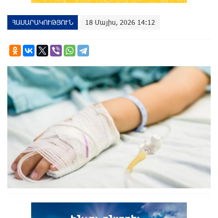
ՀԱՍԱՐԱԿՈՒԹՅՈՒՆ
18 Մայիս, 2026 14:12