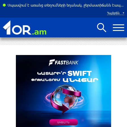
եյցարիայում
Սպասվում է առանց տեղումների եղանակ. ջերմաստիճանն էապես չի փոխվի
Հայերեն