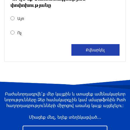
Եկատերինբուրգում գործող «Wildberries»-ի
փոփոխությանը
պահեստի վրա
2 ժամ առաջ
Այո
Լույս չի լինելու
Ոչ
2 ժամ առաջ
Բոյակի ճակատամարտի օր. պատմության
այս օրը (7 օգոստոս)
3 ժամ առաջ
Սիլիկյան թաղամասում բռնկված հրդեհը
Բաժանորդագրվե՛ք մեր կայքին և ստացեք ամենակարևոր
նորությունները Ձեր համակարգչին կամ սմարթֆոնին Push
մեկուսացվել է
հաղորդագրությունների միջոցով առանց կայք այցելելու։
3 ժամ առաջ
Միացեք մեզ, եղեք տեղեկացված...
Օգոստոսի 7-ին, 10-ին, 11-ին, 12-ին և 13-ին