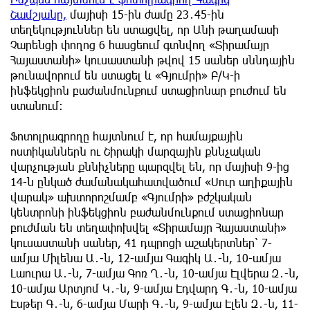
Շամշյանը,
մայիսի 15-ին ժամը 23․45-ին
տեղեկություններ են ստացվել, որ Անի թաղամասի
Չարենցի փողոց 6 հասցեում գտնվող «Տիրամայր
Հայաստանի» կուսաստանի թվով 15 սաներ սննդային
թունավորում են ստացել և «Գյումրի» Բ/Կ-ի
ինֆեկցիոն բաժանմունքում ստացիոնար բուժում են
ստանում։
Ֆոտոլրագրողը հայտնում է, որ համայքային
ոստիկաններն ու Շիրակի մարզային քննչական
վարչության քննիչները պարզվել են, որ մայիսի 9-ից
14-ն ընկած ժամանակահատվածում «Սուր աղիքային
վարակ» ախտորոշմամբ «Գյումրի» բժշկական
կենտրոնի ինֆեկցիոն բաժանմունքում ստացիոնար
բուժման են տեղափոխվել «Տիրամայր Հայաստանի»
կուսաստանի սաներ, 41 դպրոցի աշակերտներ՝ 7-
ամյա Միլենա Ա․-ն, 12-ամյա Գագիկ Ա․-ն, 10-ամյա
Լաուրա Ա․-ն, 7-ամյա Գոռ Ղ․-ն, 10-ամյա Էլվերա Զ․-ն,
10-ամյա Արտյոմ Կ․-ն, 9-ամյա Էդվարդ Գ․-ն, 10-ամյա
Էսթեր Գ․-ն, 6-ամյա Մարի Գ․-ն, 9-ամյա Էլեն Զ․-ն, 11-