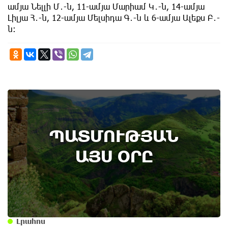
ամյա Նելլի Մ․-ն, 11-ամյա Մարիամ Կ․-ն, 14-ամյա
Լիլյա Հ․-ն, 12-ամյա Մելսիդա Գ․-ն և 6-ամյա Ալեքս Բ․-
ն։
7th of August
ՊԱՏՄՈՒԹՅԱՆ
Բոյակի ճակատամարտի օր. պատմության
այս օրը (7 օգոստոս)
ԱՅՍ ՕՐԸ
Լրահոս