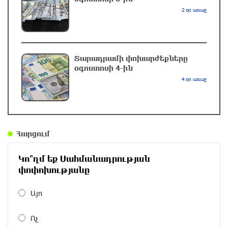
2 օր առաջ
45 րոպե առաջ
Փաշինյան․ «TRIPP-ը կօգնի, որ Հայաստանն ու
Ադրբեջանը միմյանց ընկալեն որպես
Տարադրամի փոխարժեքները
ճանապարհ, ոչ թե խոչընդոտ»
օգոստոսի 4-ին
մեկ ժամ առաջ
4 օր առաջ
Տեղի է ունեցել Գառնիի ճակատամարտը.
պատմության այս օրը (8 օգոստոս)
մեկ ժամ առաջ
Հարցում
Սև ծովից մոտենում է ցիկլոն, որը կբերի
Կո՞ղմ եք Սահմանադրության
զովություն և խոնավություն․ Գագիկ
փոփոխությանը
Սուրենյան (տեսանյութ)
մեկ ժամ առաջ
Այո
«Հրապարակ». Որքան գումար են վաստակում
Ոչ
կին նախարարներն ու նրանց ամուսինները