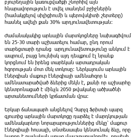
բյուրեղային կառուցվածքի շնորհիվ այն
հնարավորություն է տվել տանդեմ բջիջներին
(համակցելով սիլիցիումի և պերովսկիտի շերտերը)
հասնել ավելի քան 30% արդյունավետության:
Ժամանակակից արևային մարտկոցները նախագծվում
են 25-30 տարի աշխատելու համար, ընդ որում
տարեցտարի դրանց արդյունավետությունը անկում է
ապրում, բայց նույնիսկ այդ դեպքում էլ նրանք
կորցնում են իրենց տարեկան արտադրական
հզորության մոտ մեկ տոկոսը: Ներկայումս արևային
էներգիան մաքուր էներգիայի ամենահզոր և
ամենատարածված ձևերից մեկն է, քանի որ աշխարհը
կենտրոնացած է մինչև 2050 թվականը ածխածնի
արտանետումների կրճատման վրա:
Երկար ճանապարհ անցնելով Չարլզ Ֆրիտսի պարզ
գյուտից արևային մարտկոցը դարձել է մարդկության
ամենակարևոր նորարարություններից մեկը՝ մաքուր
էներգիայի հուսալի, տնտեսապես կենսունակ ձևը, որը
կարող է բավական արագ մասշտաբավորվել, որպեսի