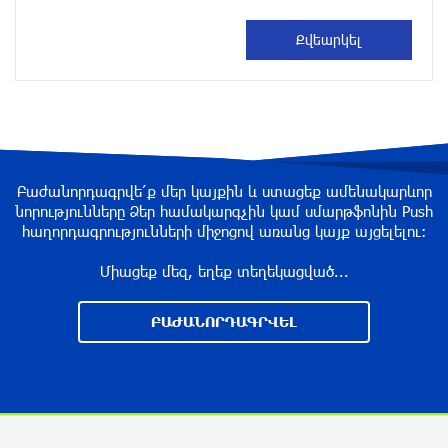
2 ժամ առաջ
Հաջորդը զինվորականներն են. «Հրապարակ»
2 ժամ առաջ
Բաժանորդագրվե՛ք մեր կայքին և ստացեք ամենակարևոր
Ռուսաստանը խմբային հարվածներ է հասցրել
նորությունները Ձեր համակարգչին կամ սմարթֆոնին Push
Ուկրաինային
հաղորդագրությունների միջոցով առանց կայք այցելելու։
3 ժամ առաջ
Միացեք մեզ, եղեք տեղեկացված...
Մահացել է 26-ամյա հայտնի տիկտոկերը
ԲԱԺԱՆՈՐԴԱԳՐՎԵԼ
(լուսանկար)
3 ժամ առաջ
Կցանկանայի հաղթել Չեմպիոնների լիգան․
Հենրիխ Մխիթարյան