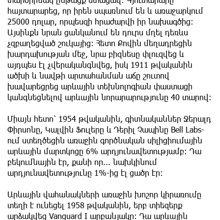
հայտարարեց, որ իրեն սպառնում են և առաջարկում
25000 դոլար, որպեսզի հրաժարվի իր նախագծից:
Այսինքն նրան ցանկանում են դուրս մղել դեռևս
չզբաղեցված շուկայից։ Հետո Քովին մեղադրեցին
խարդախության մեջ, նրա բիզնեսը փլուզվեց և
այդպես էլ չվերականգնվեց, իսկ 1911 թվականին
ածխի և նավթի արտահանման աճը շուտով
խավարեցրեց արևային տեխնոլոգիան փաստացի
կանգնեցնելով արևային նորարարությունը 40 տարով:
Միայն հետո՝ 1954 թվականին, գիտնականներ Ջերալդ
Փիրսոնը, Կալվին Ֆուլերը և Դերիլ Չապինը Bell Labs-
ում ստեղծեցին առաջին գործնական սիլիցիումային
արևային մարտկոցը 6% արդյունավետությամբ։ Դա
բեկումնային էր, քանի որ... նախկինում
արդյունավետությունը 1%-ից էլ ցածր էր։
Արևային վահանակների առաջին խոշոր կիրառումը
տեղի է ունեցել 1958 թվականին, երբ տիեզերք
արձակվեց Vanguard I արբանյակը: Դա արևային