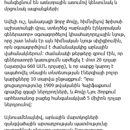
հանգեցնում են առևտրային առումով կենսունակ և
մրցունակ ապրանքների:
Ավելի ուշ, կանադացի Ջորջ Քովը, հիմնվելով Ֆրիտսի
աշխատանքի վրա, ստեղծեց «արևային էլեկտրական
գեներատոր» օգտագործելով կիսահաղորդչային նյութ,
որը շատ նման էր այն հիմնական նյութ սիլիցիումին,
որն օգտագործվում է ժամանակակից արևային
վահանակներում: Ժամանակի թերթերը գրում էին, որ
գեներատորի կառուցումն արժեցել է մոտ 20 դոլար
(այսօրվա 660 ԱՄՆ դոլարը), և որ սարքը կարող է
ապահովել տնային տնտեսության էներգիայի բոլոր
կարիքները 10 տարվա ընթացքում։ Դրա
ցուցադրությունը 1909 թվականին Հալիֆաքսում
գրավեց զգալի ներդրողների, և Քովը Նյու Յորքում
արհեստանոց բացեց հանգանակված 5 միլիոն դոլար
ներդրումով։
Այնուամենայնիվ, արևային մարտկոցների
զանգվածային արտադրության պատմությունը
տարօրինակ ընթացք ստացավ։ Գյուտարարը