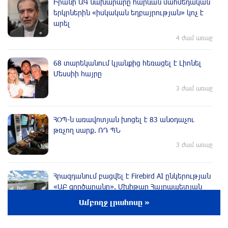
Իրանի ԱԳ նախարարը հարևան մահմեդական
երկրներին «իսկական եղբայրության» կոչ է
արել
4 ժամ առաջ
68 տարեկանում կյանքից հեռացել է Լիոնել
Մեսսիի հայրը
3 ժամ առաջ
ՀՕՊ-ն առավոտյան խnցել է 83 անօդաչու
թռչող սարք. ՌԴ ՊՆ
3 ժամ առաջ
Հրազդանում բացվել է Firebird AI ընկերության
«ԱԲ գործարանը». Մխիթար Հայրապետյան
2 ժամ առաջ
Ամբողջ լրահոսը »