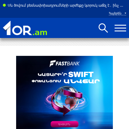
ել Հորմուզի նեղուցը ԱՄՆ–ի և Իսրայելի նավերի համար. ԶԼՄ
Սև ծովում բեռնափոխադրումների արժեքը կտրուկ աճել է․ ինչ ազդեցություն կունենա այն Հայաստանի վրա
Հայերեն