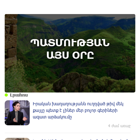
8th of August
ՊԱՏՄՈՒԹՅԱՆ
Տեղի է ունեցել Գառնիի ճակատամարտը.
պատմության այս օրը (8 օգոստոս)
ԱՅՍ ՕՐԸ
Լրահոս
Իրական խաղաղությանն ուղղված թիվ մեկ
քայլը պետք է լիներ մեր բոլոր գերիների
ազատ արձակումը
4 ժամ առաջ