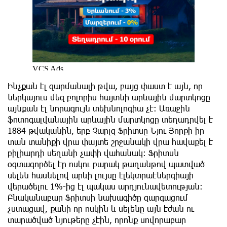
Ինչքան էլ զարմանալի թվա, բայց փաստ է այն, որ
ներկայուս մեզ բոլորիս հայտնի արևային մարտկոցը
այնքան էլ նորագույն տեխնոլոգիա չէ: Առաջին
ֆոտոգալվանային արևային մարտկոցը տեղադրվել է
1884 թվականին, երբ Չարլզ Ֆրիտսը Նյու Յորքի իր
տան տանիքի վրա փայտե շրջանակի վրա հավաքել է
բիլիարդի սեղանի չափի վահանակ: Ֆրիտսն
օգտագործել էր ոսկու բարակ թաղանթով պատված
սելեն հասնելով արևի լույսը էլեկտրաէներգիայի
վերածելու 1%-ից էլ պակաս արդյունավետության:
Բնականաբար Ֆրիտսի նախագիծը զարգացում
չստացավ, քանի որ ոսկին և սելենը այն էժան ու
տարածված նյութերը չէին, որոնք սովորաբար