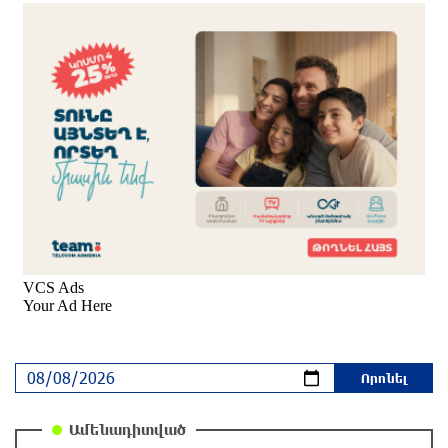
Որ հարցնես՝ կասեն՝ եթե խոսենք, սահմանին
խաղաղություն չի լինի, պшտերազմ կuադրենք
և այլ հիմարnւթյուններ․ Տիգրան
Աբրահամյան
մեկ ժամ առաջ
«Քաղաքագետ Աթաև. Փաշինյանը
ընդդիմության առաջնորդներին համարում է
անձնական թշնամիներ»
մեկ ժամ առաջ
Խոշոր վթար՝ Գեղարքունիքում, բախվել են
խոտ տեղափոխող «ԳԱԶ 53» և «Opel»․
Shamshyan
մեկ ժամ առաջ
Ալիեւն ու Փաշինյանը հեռախոսազրույց են
ունեցել
Ամենադիտված
13 րոպե առաջ