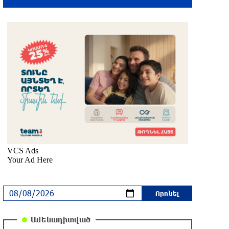
15 րոպե առաջ
Ալիեւն ու Փաշինյանը
հեռախոսազրույց են ունեցել
28 րոպե առաջ
Ռուսաստանից Ադրբեջանի տարածքով
Հայաստան է ուղարկվել 15 վագոն
ցորեն և 10 վագոն քարածուխ
մեկ ժամ առաջ
Փորձագետ Խալաթյան. Հայաստանի
դուրս գալը ԵԱՏՄ-ից չի կարող
հանգեցնել միության փլուզմանը
մեկ ժամ առաջ
Հայկական կոնյակի և գինու վաճառքի
Ամենադիտված
անկում