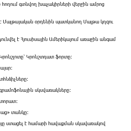
բ հողում գտնվող խաչակիրների վերջին ամրոց
լ է Մալթայական օրդենին պատկանող Մալթա կղզու
ունվել է Հյուսիսային Ամերիկայում առաջին անգամ
 Կրոնշլոտը՝ Կրոնշտդատ ֆորտը։
այսր։
տհնձիչները։
 գրամոֆոնային սկսվառակները։
կտորատ։
նաց» տանկը։
յը ստացել է համարի հավաքման սկավառակով