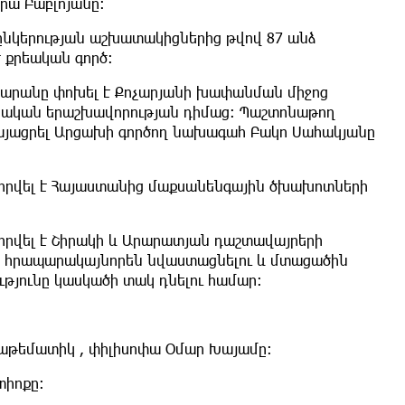
րա Բաբլոյանը։
ընկերության աշխատակիցներից թվով 87 անձ
է քրեական գործ:
տարանը փոխել է Քոչարյանի խափանման միջոց
ձնական երաշխավորության դիմաց: Պաշտոնաթող
յացրել Արցախի գործող նախագահ Բակո Սահակյանը
որվել է Հայաստանից մաքսանենգային ծխախոտների
վորվել է Շիրակի և Արարատյան դաշտավայրերի
ը հրապարակայնորեն նվաստացնելու և մտացածին
թյունը կասկածի տակ դնելու համար։
մաթեմատիկ , փիլիսոփա Օմար Խայամը։
տիոքը։