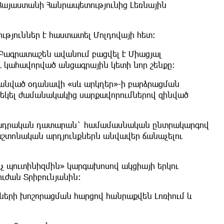
Հայաստանի Հանրապետությունից Լեռնային
թյուններ է հաստատել Մոլդովայի հետ։
Բագրատաշեն ավանում բացվել է Միացյալ
 կահավորված անցագրային կետի նոր շենքը:
րծանված օդանավի «սև արկղեր»-ի բարձրացման
 եկել ժամանակակից սարքավորումներով զինված
մանադրական դատարան` համամասնական ընտրակարգով
աշտոնական արդյունքներն անվավեր ճանաչելու
Ոչ պուտինիզմին» կարգախոսով ակցիայի երկու
ւժան Տրիբունյանին։
երի խոշորացման հարցով հանրաքվեն Լոռիում և