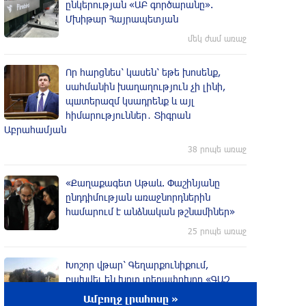
ընկերության «ԱԲ գործարանը».
Մխիթար Հայրապետյան
մեկ ժամ առաջ
Որ հարցնես՝ կասեն՝ եթե խոսենք,
սահմանին խաղաղություն չի լինի,
պшտերազմ կuադրենք և այլ
հիմարnւթյուններ․ Տիգրան
Աբրահամյան
38 րոպե առաջ
«Քաղաքագետ Աթաև. Փաշինյանը
ընդդիմության առաջնորդներին
համարում է անձնական թշնամիներ»
25 րոպե առաջ
Խոշոր վթար՝ Գեղարքունիքում,
բախվել են խոտ տեղափոխող «ԳԱԶ
53» և «Opel»․ Shamshyan
Ամբողջ լրահոսը »