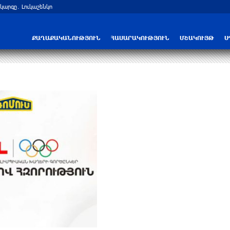
արգը․ Լուկաշենկո
Հայ ուշուիստները մեդալներ են նվաճել
ՔԱՂԱՔԱԿԱՆՈՒԹՅՈՒՆ
ՀԱՍԱՐԱԿՈՒԹՅՈՒՆ
ՄՇԱԿՈՒՅԹ
Ս