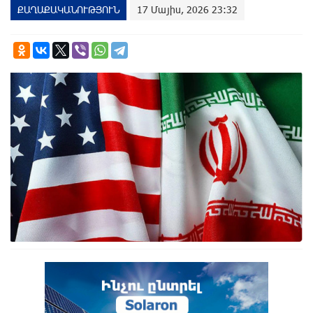
ՔԱՂԱՔԱԿԱՆՈՒԹՅՈՒՆ
17 Մայիս, 2026 23:32