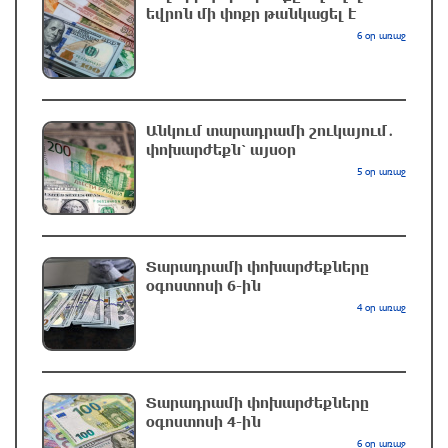
12 ժամ առաջ
եվրոն մի փոքր թանկացել է
6 օր առաջ
Ջրափրկարարները քաղաքացիներին անվնաս
մոտեցրել են ափ․ նրանց կյանքին վտանգ չի
սպառնում
12 ժամ առաջ
Անկում տարադրամի շուկայում․
փոխարժեքն՝ այսօր
5 օր առաջ
Իրանի գերագույն առաջնորդ Խամենեին
հանդիպել է Մասուդ Փեզեշքիանի հետ
12 ժամ առաջ
Տարադրամի փոխարժեքները
օգոստոսի 6-ին
Reuters․ Դեմոկրատները լայնածավալ
4 օր առաջ
հետաքննություններ են պատրաստում
Թրամփի և նրա գործարար շրջապատի
նկատմամբ
13 ժամ առաջ
Տարադրամի փոխարժեքները
օգոստոսի 4-ին
Իրանի բանակ․ ԱՄՆ-ն ստիպված կլինի հաշվի
6 օր առաջ