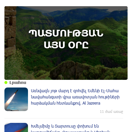
10th of August
ՊԱՏՄՈՒԹՅԱՆ
Անտառային հրդեհներից պաշտպանության
օր. պատմության այս օրը (9 օգոստոս)
ԱՅՍ ՕՐԸ
Լրահոս
Առնվազն յոթ մարդ է զոհվել Եմենի Էլ-Մահա
նավահանգստի վրա առավոտյան հութիների
հարձակման հետևանքով. Al Jazeera
11 ժամ առաջ
Խմեյմիմը և Տարտուսը փոխում են