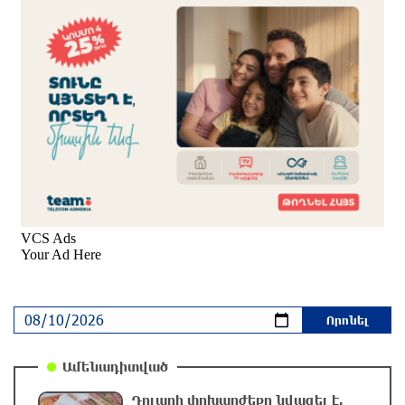
Իսրայելը մերժում է Գազայի վերաբերյալ
Խաղաղության խորհրդի 15 կետանոց
ծրագիրը․ Նեթանյահու
12 ժամ առաջ
Հրդեհ Սոլակ բնակավայրում․ կանխվել է
հրդեհի տարածումը
12 ժամ առաջ
Հռոմի պապը կրկին կոչ է արել դադարեցնել
Ուկրաինայում պատերազմը
12 ժամ առաջ
Էջմիածնում կանխվել է անչափահասների
Ամենադիտված
վրեժխնդրությունը․ զինված խումբը
դարանակալել էր խանութի մոտ
Դոլարի փոխարժեքը նվազել է.