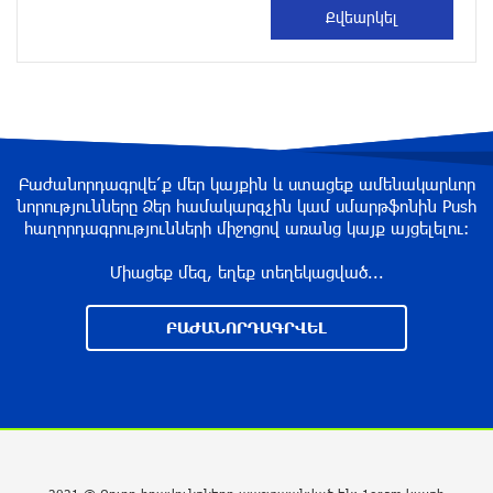
ՌԴ ԶՈւ-ն վերահսկողության տակ է վերցրել
ԴԺՀ-ի Վասյուտինսկոյե և Տորեցկոյե
բնակավայրերը
14 ժամ առաջ
Դաշտավանի կրակոցների վերաբերյալ
Բաժանորդագրվե՛ք մեր կայքին և ստացեք ամենակարևոր
տեղեկատվությունը չի համապատասխանում
նորությունները Ձեր համակարգչին կամ սմարթֆոնին Push
իրականությանը. ՆԳՆ
հաղորդագրությունների միջոցով առանց կայք այցելելու։
14 ժամ առաջ
Միացեք մեզ, եղեք տեղեկացված...
ԶԼՄ․ Նեթանյահուն և Կացը գաղտնի
հավանություն են տվել Գազայում
ԲԱԺԱՆՈՐԴԱԳՐՎԵԼ
վերականգնողական աշխատանքների
մեկնարկին
14 ժամ առաջ
ՀՀ-ի և Ղազախստանի փոխվարչապետները
քննարկել են երկու երկրների