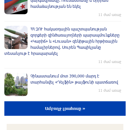
կարգավիճակը. Ռուսաստանը և Սիրիան
համաձայնության են եկել
11 ժամ առաջ
ՀՀ ԶՈՒ հակաօդային պաշտպանության
զորքերի զինծառայողների պարապմունքները
«Կարիճ» և «Լուսան» զենիթային հրթիռային
համալիրներով. Սուրեն Պապիկյանը
տեսանյութ է հրապարակել
11 ժամ առաջ
Չինաստանում մոտ 390,000 մարդ է
տարհանվել «Դելֆին» թայֆունի պատճառով
11 ժամ առաջ
ՀՀ-ն պատրաստակամ է խորացնելու
Ամբողջ լրահոսը »
Սինգապուրի հետ համագործակցությունը․
Փաշինյան
11 ժամ առաջ