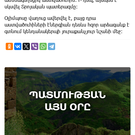
սկսվել Տրոյական պատերազմը։
Օլիմպոսը վաղուց ավերվել է, բայց դրա
աստվածուհիների էներգիան դեռևս հզոր արձագանք է
գտնում կենդանակերպի յուրաքանչյուր նշանի մեջ։
8th of August
ՊԱՏՄՈՒԹՅԱՆ
Բոյակի ճակատամարտի օր. պատմության
այս օրը (7 օգոստոս)
ԱՅՍ ՕՐԸ