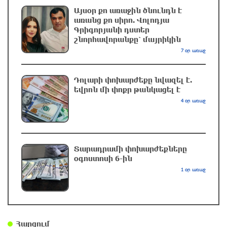
6 ժամ առաջ
Այսօր քո առաջին ծնունդն է
առանց քո սիրո. Վոլոդյա
Գրիգորյանի դստեր
ԱՄՆ վերաքննիչ դատարանը արգելափակել է
շնորհավորանքը՝ մայրիկին
Թրամփի 400 միլիոն դոլար արժողությամբ
7 օր առաջ
Սպիտակ տան պարահանդեսային դահլիճի
նախագիծը
Դոլարի փոխարժեքը նվազել է.
6 ժամ առաջ
եվրոն մի փոքր թանկացել է
4 օր առաջ
Փրկարարները հայտանաբերել են մոլորված
զբոսաշրջիկներին
6 ժամ առաջ
Տարադրամի փոխարժեքները
օգոստոսի 6-ին
Սարյան փողոցի բնակարաններից մեկում
1 օր առաջ
պայթյունի հետևանքով 55-ամյա տղամարդը
այրվածքներով տեղափոխվել է
«Այրվածքաբանության ազգային կենտրոն»
7 ժամ առաջ
Հարցում