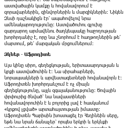
աստվածային կամքը և հովանավորում է
զորավարներին, զինվորներին և մարզիկներին։ Նիկեն
Զևսի դաշնակիցն էր՝ ապահովելով նրա
ամենակարողությունը։ Աստվածուհու գլուխը
զարդարող արմավենու ծաղկեպսակը հաջողության
խորհրդանիշ է, որը նա շնորհում է հաղթողներին թե՛
մարտում, թե՛ մարզական մրցումներում։
Ձկներ - Աֆրոդիտե
Այս կինը սիրո, գեղեցկության, երիտասարդության և
կրքի աստվածուհին է։ Նա սիրահարների,
նորապսակների և արվեստագետների հովանավորն է։
Աֆրոդիտեն խորհրդանշում է ոչ միայն
գեղեցկությունը, այլև զգայականությունը։ Ծովային
փրփուրից ծնված՝ նա նավաստիների
հովանավորուհին է և բոլորից լավ է հասկանում
«կրքով լցված» արտահայտության իմաստը։
Աֆրոդիտեն Պարիսին խոստացել էր Հեղինեին սերը,
եթե նա նրան ճանաչեր՝ որպես երկրի և երկնքի
ամենագեղեցիկ աստվածուհին։ Ի դեպ, այսպես է