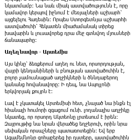
նկատմամբ: Նա նաև միակ աստվածությունն է, որը
կամավոր կերպով իջնում ​​է մեռյալների աշխարհ՝
այցելելու Հադեսին: Որպես Ստորգետնյա աշխարհի
աստվածուհի՝ Հեկատեն միաժամանակ տիրեց
խավարին և լուսավորեց դրա մեջ գտնվող մյուսների
ճանապարհը:
Աղեղնավոր - Արտեմիս
Այս կինը՝ ձեռքերում աղեղ ու նետ, որսորդության,
վայրի կենդանիների և բնության աստվածուհին է,
բոլոր չամուսնացած աղջիկների և ծննդաբերող
կանանց հովանավորը: Ի դեպ, նա Ապոլլոնի
երկվորյակ քույրն է:
Լավ է չկատակել Արտեմիսի հետ, չնայած նա ինքն էլ
հիանալի հումորի զգացում ունի. լողանալիս աղջիկը
նկատեց, որ որսորդ Ակտեոնը լրտեսում է իրեն:
Զայրույթից նա նրան վերածեց եղջերուի, որին նրա
սեփական որսաշները պատառոտեցին։ Եվ երբ
Ագամեմնոնը զոհաբերեց իր դստերը, աստվածուհին