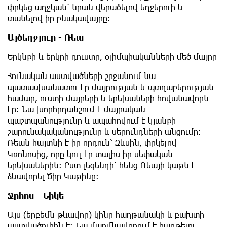
փրկեց աղջկան՝ նրան վերածելով եղջերուի և
տանելով իր բնակավայրը։
Այծեղջյուր - Ռեա
Երկնքի և երկրի դուստր, օլիմպիականների մեծ մայրը
Հունական աստվածների շրջանում նա
պատասխանատու էր մայրության և պտղաբերության
համար, ուստի մայրերի և երեխաների հովանավորն
էր։ Նա խորհրդանշում է մայրական
պաշտպանությունը և ապահովում է կյանքի
շարունակականությունը և սերունդների անցումը։
Ռեան հայտնի է իր որդուն՝ Զևսին, փրկելով
Կռոնոսից, որը կուլ էր տալիս իր սեփական
երեխաներին։ Ըստ լեգենդի՝ հենց Ռեայի կաթն է
ձևավորել Ծիր Կաթինը։
Ջրհոս - Նիկե
Այս (երբեմն թևավոր) կինը հաղթանակի և բախտի
աստվածուհին է։ Նա մարմնավորում է հաղթելու