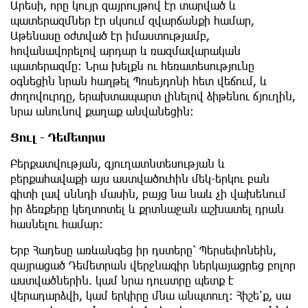
Արեսի, որը կույր զայրույթով էր տարված և
պատերազմներ էր սկսում զվարճանքի համար,
Աթենասը օժտված էր իմաստությամբ,
հովանավորելով արդար և ռազմավարական
պատերազմը: Նրա խելքն ու հեռատեսությունը
օգնեցին նրան հաղթել Պոսեյդոնի հետ վեճում, և
ժողովուրդը, երախտապարտ լինելով ձիթենու ճյուղին,
նրա անունով քաղաք անվանեցին։
Ցուլ - Դեմետրա
Բերքատվության, գյուղատնտեսության և
բերքահավաքի այս աստվածուհին մեկ-երկու բան
գիտի լավ սննդի մասին, բայց նա նաև չի վախենում
իր ձեռքերը կեղտոտել և քրտնաջան աշխատել դրան
հասնելու համար։
Երբ Հադեսը առևանգեց իր դստերը՝ Պերսեփոնեին,
զայրացած Դեմետրան վերջնագիր ներկայացրեց բոլոր
աստվածներին. կամ նրա դուստրը պետք է
վերադարձվի, կամ երկիրը մնա անպտուղ: Հիշե՛ք, սա