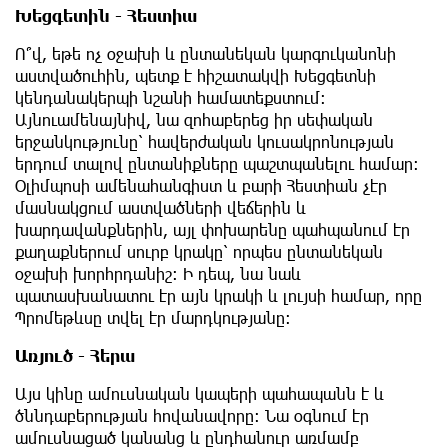
Խեցգետին - Հեստիա
Ո՞վ, եթե ոչ օջախի և ընտանեկան կարգուկանոնի
աստվածուհին, պետք է հիշատակվի Խեցգետնի
կենդանակերպի նշանի համատեքստում։
Այնուամենայնիվ, նա զոհաբերեց իր սեփական
երջանկությունը՝ հավերժական կուսակրոնության
երդում տալով ընտանիքները պաշտպանելու համար։
Օլիմպոսի ամենահանգիստ և բարի Հեստիան չէր
մասնակցում աստվածների վեճերին և
խարդավանքներին, այլ փոխարենը պահպանում էր
քաղաքներում սուրբ կրակը՝ որպես ընտանեկան
օջախի խորհրդանիշ։ Ի դեպ, նա նաև
պատասխանատու էր այն կրակի և լույսի համար, որը
Պրոմեթևսը տվել էր մարդկությանը։
Առյուծ - Հերա
Այս կինը ամուսնական կապերի պահապանն է և
ծննդաբերության հովանավորը։ Նա օգնում էր
ամուսնացած կանանց և ընդհանուր առմամբ