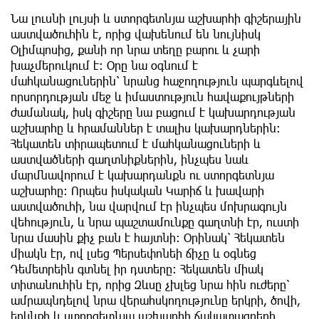
Նա լուսնի լույսի և ստորգետնյա աշխարհի գիշերային
աստվածուհին է, որից վախենում են նույնիսկ
Օլիմպոսից, քանի որ նրա տեղը բարու և չարի
խաչմերուկում է։ Օրը նա օգնում է
մահկանացուներին՝ նրանց հաջողություն պարգևելով
որսորդության մեջ և իմաստություն հավաքույթների
ժամանակ, իսկ գիշերը նա բացում է կախարդության
աշխարհը և հրամաններ է տալիս կախարդներին։
Հեկատեն տիրապետում է մահկանացուների և
աստվածների գաղտնիքներին, ինչպես նաև
մարմնավորում է կախարդանքն ու ստորգետնյա
աշխարհը։ Որպես իսկական Կարիճ և խավարի
աստվածուհի, նա վարվում էր ինչպես մոխրագույն
վեհություն, և նրա պաշտամունքը գաղտնի էր, ուստի
նրա մասին քիչ բան է հայտնի: Օրինակ՝ Հեկատեն
միակն էր, ով լսեց Պերսեփոնեի ճիչը և օգնեց
Դեմետրեին գտնել իր դստերը: Հեկատեն միակ
տիտանուհին էր, որից Զևսը չխլեց նրա հին ուժերը՝
ամրապնդելով նրա վերահսկողությունը երկրի, ծովի,
երկնքի և ստորգետնյա աշխարհի ճակատագրերի