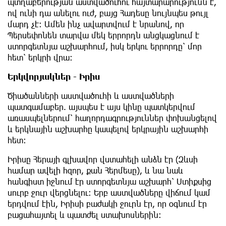
պտղաբերության աստվածուհու հայտարարությունն է,
ով ունի դա անելու ուժ, բայց Հադեսը նույնպես թույլ
մարդ չէ: Ամեն ինչ ավարտվում է նրանով, որ
Պերսեփոնեն տարվա մեկ երրորդն անցկացնում է
ստորգետնյա աշխարհում, իսկ երկու երրորդը՝ մոր
հետ՝ երկրի վրա։
Երկվորյակներ - Իրիս
Ծիածանների աստվածուհի և աստվածների
պատգամաբեր. այսպես է այս կինը պատկերվում
առասպելներում՝ հաղորդագրություններ փոխանցելով
և երկնային աշխարհը կապելով երկրային աշխարհի
հետ։
Իրիսը Հերայի գլխավոր վստահելի անձն էր (Զևսի
համար ավելի հզոր, քան Հերմեսը), և նա նաև
հանգիստ իջնում ​​էր ստորգետնյա աշխարհ՝ Ստիքսից
սուրբ ջուր վերցնելու։ Երբ աստվածները վիճում կամ
երդվում էին, Իրիսի բաժակի ջուրն էր, որ օգնում էր
բացահայտել և պատժել ստախոսներին։