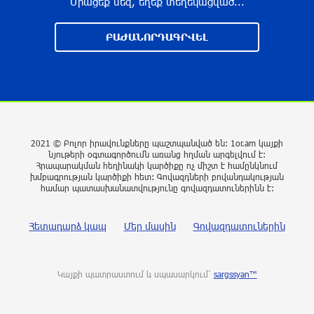
Միացեք մեզ, եղեք տեղեկացված...
Թրամփը ասել է, որ հանրապետականները
կարող են պարտվել Կոնգրեսի միջանկյալ
ԲԱԺԱՆՈՐԴԱԳՐՎԵԼ
ընտրություններում
8 ժամ առաջ
Թուրքական ապրանքանիշը դադարեցնում է
գործունեությունը Ռուսաստանում
9 ժամ առաջ
2021 © Բոլոր իրավունքները պաշտպանված են: 1or.am կայքի
նյութերի օգտագործումն առանց հղման արգելվում է:
Հրապարակման հեղինակի կարծիքը ոչ միշտ է համընկնում
Դանակահարություն՝ Մասիսի
խմբագրության կարծիքի հետ: Գովազդների բովանդակության
գազալցակայաններից մեկի մոտ. կասկածյալը
համար պատասխանատվությունը գովազդատուներինն է:
ձերբակալվել է
9 ժամ առաջ
Հետադարձ կապ
Մեր մասին
Գովազդատուներին
Սև ծովում բեռնափոխադրումների արժեքը
կտրուկ աճել է․ ինչ ազդեցություն կունենա
Կայքի պատրաստում և սպասարկում՝
sargssyan™
այն Հայաստանի վրա
9 ժամ առաջ