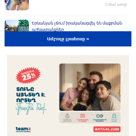
3 ժամ առաջ
Երևանյան լճում իրականացվել են մաքրման
աշխատանքներ
4 ժամ առաջ
Ամբողջ լրահոսը »
Իտալական Սիցիլիա կղզում ժայթքել է Էտնա
հրաբուխը
4 ժամ առաջ
Պայթյուն՝ Իրանում․ հաղորդվում է զոհերի ու
վիրավորների մասին
4 ժամ առաջ
«Ռեալը» հայտարարել է Դիոմանդեի
տրանսֆերի մասին