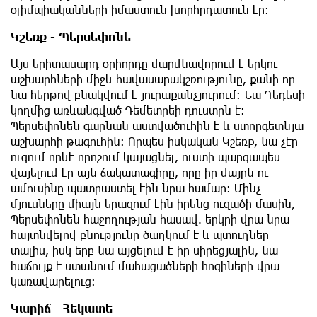
օլիմպիականների իմաստուն խորհրդատուն էր։
Կշեռք - Պերսեփոնե
Այս երիտասարդ օրիորդը մարմնավորում է երկու
աշխարհների միջև հավասարակշռությունը, քանի որ
նա հերթով բնակվում է յուրաքանչյուրում։ Նա Դեդեսի
կողմից առևանգված Դեմետրեի դուստրն է։
Պերսեփոնեն գարնան աստվածուհին է և ստորգետնյա
աշխարհի թագուհին։ Որպես իսկական Կշեռք, նա չէր
ուզում որևէ որոշում կայացնել, ուստի պարզապես
վայելում էր այն ճակատագիրը, որը իր մայրն ու
ամուսինը պատրաստել էին նրա համար։ Մինչ
մյուսները միայն երազում էին իրենց ուզածի մասին,
Պերսեփոնեն հաջողության հասավ. երկրի վրա նրա
հայտնվելով բնությունը ծաղկում է և պտուղներ
տալիս, իսկ երբ նա այցելում է իր սիրեցյալին, նա
հաճույք է ստանում մահացածների հոգիների վրա
կառավարելուց։
Կարիճ - Հեկատե