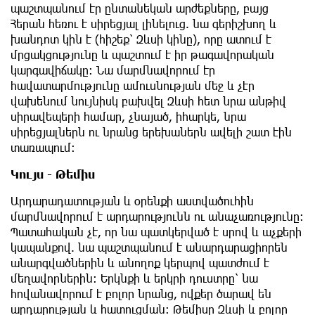
պաշտպանում էր ընտանեկան արժեքները, բայց
Հերան հեռու է սիրեցյալ լինելուց. նա գերիշխող և
խանդոտ կին է (հիշեք՝ Զևսի կինը), որը ատում է
մրցակցությունը և պաշտում է իր թագավորական
կարգավիճակը։ Նա մարմնավորում էր
հավատարմությունը ամուսնության մեջ և չէր
վախենում նույնիսկ բախվել Զևսի հետ նրա անթիվ
սիրավեպերի համար, չնայած, իհարկե, նրա
սիրեցյալներն ու նրանց երեխաներն ավելի շատ էին
տառապում։
Կույս - Թեմիս
Արդարադատության և օրենքի աստվածուհին
մարմնավորում է արդարությունն ու անաչառությունը։
Պատահական չէ, որ նա պատկերված է սրով և աչքերի
կապանքով. նա պաշտպանում է անարդարացիորեն
անարգվածներին և անողոք կերպով պատժում է
մեղավորներին։ Երկնքի և երկրի դուստրը՝ նա
հովանավորում է բոլոր նրանց, ովքեր ծարավ են
արդարության և հատուցման։ Թեմիսը Զևսի և բոլոր