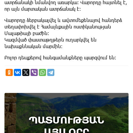
ատրճանակի նմանվող առարկա։ Վարորդը հայտնել է,
որ այն մարտական ատրճանակ է։
Վարորդը ձերբակալվել և ավտոմեքենայով հանդերձ
տեղափոխվել է Համայնքային ոստիկանության
Մալաթիայի բաժին։
Կազմված փաստաթղթերն ուղարկվել են
նախաքննական մարմին։
Բոլոր դեպքերով հանգամանքները պարզվում են:
10th of August
ՊԱՏՄՈՒԹՅԱՆ
Անտառային հրդեհներից պաշտպանության
օր. պատմության այս օրը (9 օգոստոս)
ԱՅՍ ՕՐԸ