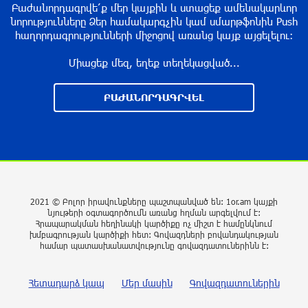
Բաժանորդագրվե՛ք մեր կայքին և ստացեք ամենակարևոր
տեղեկատվությունը չի համապատասխանում
նորությունները Ձեր համակարգչին կամ սմարթֆոնին Push
իրականությանը. ՆԳՆ
հաղորդագրությունների միջոցով առանց կայք այցելելու։
13 ժամ առաջ
Միացեք մեզ, եղեք տեղեկացված...
ԶԼՄ․ Նեթանյահուն և Կացը գաղտնի
հավանություն են տվել Գազայում
ԲԱԺԱՆՈՐԴԱԳՐՎԵԼ
վերականգնողական աշխատանքների
մեկնարկին
13 ժամ առաջ
ՀՀ-ի և Ղազախստանի փոխվարչապետները
քննարկել են երկու երկրների
համագործակցության հեռանկարները
2021 © Բոլոր իրավունքները պաշտպանված են: 1or.am կայքի
նյութերի օգտագործումն առանց հղման արգելվում է:
13 ժամ առաջ
Հրապարակման հեղինակի կարծիքը ոչ միշտ է համընկնում
խմբագրության կարծիքի հետ: Գովազդների բովանդակության
համար պատասխանատվությունը գովազդատուներինն է:
Սեպտեմբերի 1-ը՝ առանց սթրեսի․ ինչպե՞ս
պատրաստել երեխային դպրոց
Հետադարձ կապ
Մեր մասին
Գովազդատուներին
վերադառնալուն
14 ժամ առաջ