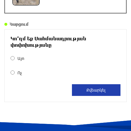
ԿԳՄՍՆ հերթական դրամաշնորհը՝ Հայ Ֆեստ
միջազգային տարածաշրջանային շուկայի
Հարցում
իրականացման համար
12 ժամ առաջ
Կո՞ղմ եք Սահմանադրության
փոփոխությանը
Արաղչին հայտարարել է՝ ԱՄՆ-ի հետ
բանակցություններ չեն լինի, քանի դեռ
Այո
«ժամանակավոր համաձայնագիրը խախտված
է»
Ոչ
13 ժամ առաջ
ՌԴ ԶՈւ-ն վերահսկողության տակ է վերցրել
ԴԺՀ-ի Վասյուտինսկոյե և Տորեցկոյե
բնակավայրերը
13 ժամ առաջ
Դաշտավանի կրակոցների վերաբերյալ