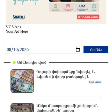
Հրդեհ Սոլակ բնակավայրում․ կանխվել է
հրդեհի տարածումը
11 ժամ առաջ
Հռոմի պապը կրկին կոչ է արել դադարեցնել
Ուկրաինայում պատերազմը
11 ժամ առաջ
Էջմիածնում կանխվել է անչափահասների
Ամենադիտված
վրեժխնդրությունը․ զինված խումբը
դարանակալել էր խանութի մոտ
Դոլարի փոխարժեքը նվազել է.
11 ժամ առաջ
եվրոն մի փոքր թանկացել է
6 օր առաջ
Ջրափրկարարները քաղաքացիներին անվնաս
մոտեցրել են ափ․ նրանց կյանքին վտանգ չի
սպառնում
11 ժամ առաջ
Անկում տարադրամի շուկայում․
փոխարժեքն՝ այսօր