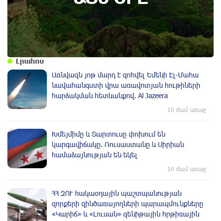
Լրահոս
Առնվազն յոթ մարդ է զոհվել Եմենի Էլ-Մահա
նավահանգստի վրա առավոտյան հութիների
հարձակման հետևանքով. Al Jazeera
10 ժամ առաջ
Խմեյմիմը և Տարտուսը փոխում են
կարգավիճակը. Ռուսաստանը և Սիրիան
համաձայնության են եկել
10 ժամ առաջ
ՀՀ ԶՈՒ հակաօդային պաշտպանության
զորքերի զինծառայողների պարապմունքները
«Կարիճ» և «Լուսան» զենիթային հրթիռային