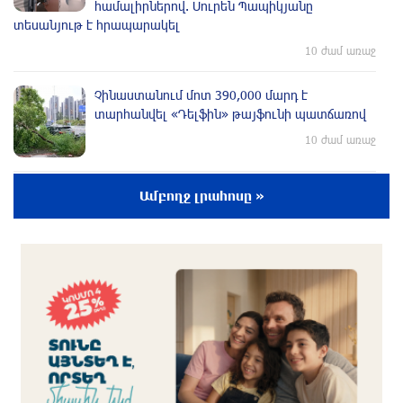
համալիրներով. Սուրեն Պապիկյանը
տեսանյութ է հրապարակել
10 ժամ առաջ
Չինաստանում մոտ 390,000 մարդ է
տարհանվել «Դելֆին» թայֆունի պատճառով
10 ժամ առաջ
ՀՀ-ն պատրաստակամ է խորացնելու
Ամբողջ լրահոսը »
Սինգապուրի հետ համագործակցությունը․
Փաշինյան
11 ժամ առաջ
Իսրայելը մերժում է Գազայի վերաբերյալ
Խաղաղության խորհրդի 15 կետանոց
ծրագիրը․ Նեթանյահու
11 ժամ առաջ