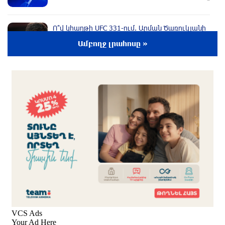
Ո՞վ կհաղթի UFC 331-ում. Արման Ծառուկյանի
ու Մաուրիսիո Ռուֆիի մենամարտի
Ամբողջ լրահոսը »
գործակիցները հայտնի են
3 ժամ առաջ
Վթարային ջրանջատումներ. ո՞ր հասցեներում
ջուր չի լինի` օգոստոսի 9-ին
3 ժամ առաջ
Տարադրամի փոխարժեքները օգոստոսի 9-ին
3 ժամ առաջ
ՀՀ տարածքում ավտոճանապարհներն
անցանելի են
2 ժամ առաջ