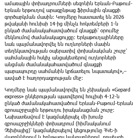
ամառային փոխադրումների սեզոնին Երևան-Բաթում-
Երևան երթուղով արագընթաց ֆիրմային գնացքի
գործարկման մասին։ Կողմերը հաստատել են 2026
թվականի հունիսի 14-ից մինչև հոկտեմբերի 1-ն
ընկած ժամանակահատվածում գնացքի՝ օրումեջ
մեկնումով ժամանակացույցը։ Երկաթուղայինները
նաև պայմանավորվել են ուղևորների մասին
տեղեկատվության օպերատիվ փոխանակման շուրջ՝
սահմանային հսկիչ անցակետերով ուղևորների
անցման ժամանակահատվածում գնացքի
պարապուրդը սահմանին կրճատելու նպատակով»,–
ասված է հաղորդագրության մեջ:
Կողմերը նաև պայմանավորվել են չեխական «Gepard
express» ընկերության պատվերով հուլիսի 4-12-ն
ընկած ժամանակահատվածում Երևան-Բաթում-Երևան
զբոսաշրջային երթուղու իրականացման շուրջ:
Նախատեսվում է կազմակերպել մի խումբ
զբոսաշրջիկների փոխադրում (հիմնականում
Չեխիայից)՝ կազմակերպելով կեցությունը ՀԿԵ-ի
վագոններում և հընթացս կանգառներով, որպեսզի