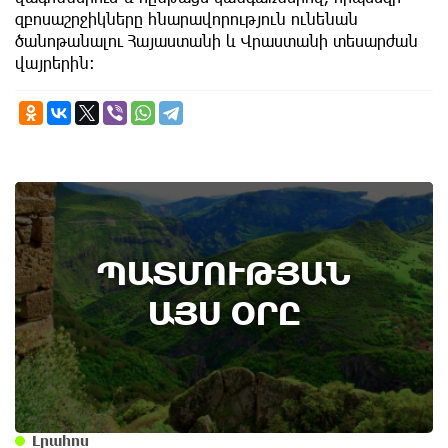
զբոսաշրջիկները հնարավորություն ունենան
ծանոթանալու Հայաստանի և Վրաստանի տեսարժան
վայրերին:
9th of August
ՊԱՏՄՈՒԹՅԱՆ
Անտառային հրդեհներից պաշտպանության
օր. պատմության այս օրը (9 օգոստոս)
ԱՅՍ ՕՐԸ
Լրահոս