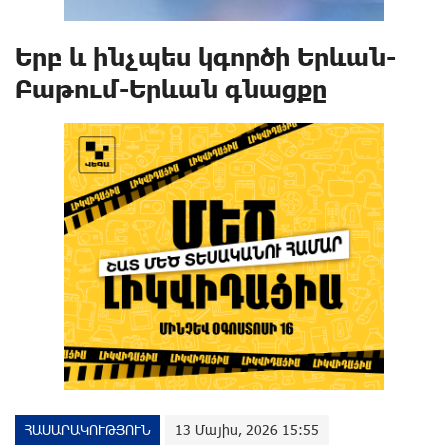
Երբ և ինչպես կգործի Երևան-
Բաթում-Երևան գնացքը
ՀԱՍԱՐԱԿՈՒԹՅՈՒՆ
13 Մայիս, 2026 15:55