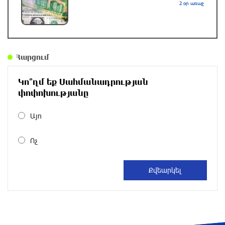
2 օր առաջ
Հայաստանի հավաքականի նախկին գլխավոր
մարզիչը նոր ազգային ընտրանի է գլխավորել
մեկ ժամ առաջ
Հարցում
Պայմանները չեն կատարվել․ ՈՒԵՖԱ-ի
Կո՞ղմ եք Սահմանադրության
հայտարարությունը
փոփոխությանը
2 ժամ առաջ
Այո
«Նոա»-ն ունի երկրպագուների աջակցության
Ոչ
կարիքը Շվեյցարիայում
2 ժամ առաջ
Գայի պողոտայում բախվել են «Kia»-ն և
«Hongqi»-ն. «Kia»-ն կողաշրջվել է, վարորդը՝
մահшցել
2 ժամ առաջ