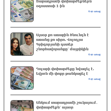
Տարադրամի փոխարժեքներն
օգոստոսի 1-ին
Սև ծովում բեռնափոխադրումների արժեքը
կտրուկ աճել է․ ինչ ազդեցություն կունենա
6 օր առաջ
այն Հայաստանի վրա
12 րոպե առաջ
Այսօր քո առաջին ծնունդն է
Բելառուսում պակասում է ԽՍՀՄ
առանց քո սիրո. Վոլոդյա
ժամանակների կառավարման համակարգը․
Գրիգորյանի դստեր
Լուկաշենկո
շնորհավորանքը՝ մայրիկին
20 րոպե առաջ
6 օր առաջ
Հայ ուշուիստները մեդալներ են նվաճել
Դոլարի փոխարժեքը նվազել է.
Բաթումի բաց առաջնությունում
եվրոն մի փոքր թանկացել է
36 րոպե առաջ
4 օր առաջ
Բրյանսկում ուժգին պայթյուն է տեղի ունեցել․
ՌԴ
Անկում տարադրամի շուկայում․
39 րոպե առաջ
փոխարժեքն՝ այսօր