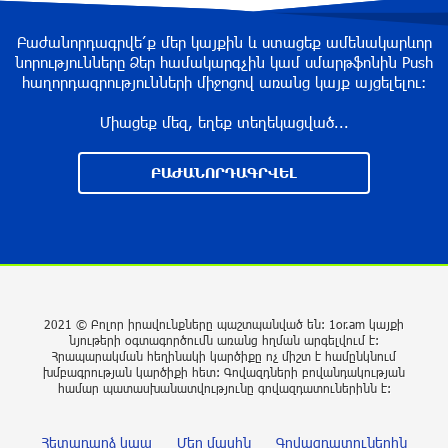
Բաժանորդագրվե՛ք մեր կայքին և ստացեք ամենակարևոր
Սպասվում է առանց տեղումների եղանակ.
նորությունները Ձեր համակարգչին կամ սմարթֆոնին Push
ջերմաստիճանն էապես չի փոխվի
հաղորդագրությունների միջոցով առանց կայք այցելելու։
3 ժամ առաջ
Միացեք մեզ, եղեք տեղեկացված...
Հուսով եմ, որ այս ձևաչափում մեզ կհաջողվի
ԲԱԺԱՆՈՐԴԱԳՐՎԵԼ
խորացնել մեր հարաբերություններն ու
համագործակցությունը. Փաշինյանը՝
Ղրղզստանի նախագահին
5 ժամ առաջ
Սաուդյան Արաբիան հայտնել է հութիների
հարձակման հետևանքով 11 քաղաքացիական
2021 © Բոլոր իրավունքները պաշտպանված են: 1or.am կայքի
անձի վիրավորվելու մասին
նյութերի օգտագործումն առանց հղման արգելվում է:
Հրապարակման հեղինակի կարծիքը ոչ միշտ է համընկնում
5 ժամ առաջ
խմբագրության կարծիքի հետ: Գովազդների բովանդակության
համար պատասխանատվությունը գովազդատուներինն է:
Կարծում եմ՝ Փիթ Հեգսեթը լավագույններից
մեկն է․ Թրամփ
Հետադարձ կապ
Մեր մասին
Գովազդատուներին