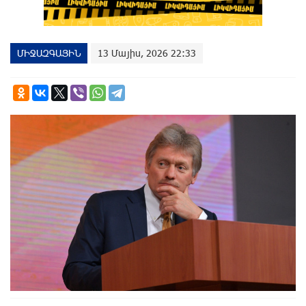
ՄԻՋԱԶԳԱՅԻՆ
13 Մայիս, 2026 22:33