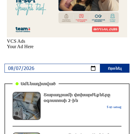
ԱԱԾ-ն զեկույց է ներկայացրել
2 ժամ առաջ
Թրամփը ասել է, որ հանրապետականները
կարող են պարտվել Կոնգրեսի միջանկյալ
ընտրություններում
մեկ ժամ առաջ
Թուրքական ապրանքանիշը դադարեցնում է
գործունեությունը Ռուսաստանում
Ամենադիտված
մեկ ժամ առաջ
Տարադրամի փոխարժեքները
օգոստոսի 2-ին
Դանակահարություն՝ Մասիսի
5 օր առաջ
գազալցակայաններից մեկի մոտ. կասկածյալը
ձերբակալվել է
34 րոպե առաջ